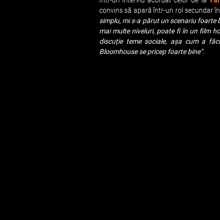
Într-un interviu acordat celor de la
Ya
convins să apară într-un rol secundar în
simplu, mi s-a părut un scenariu foarte b
mai multe niveluri, poate fi în un film h
discuție teme sociale, așa cum a făc
Bloomhouse se pricep foarte bine”.