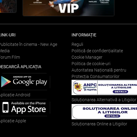
LINK-URI
INFORMAȚIE
Publicitate în cinema - New Age
Reguli
Media
Politică de confidențialitate
Forum FIlm
Cookie Manager
Politica de cookie-uri
DESCARCĂ APLICAȚIA
Autoritatea Națională pentru
Protecția Consumatorilor
Aplicație Android
Soluționarea Alternativă a Litigiilor
Aplicație Apple
Soluționarea Online a Litigiilor