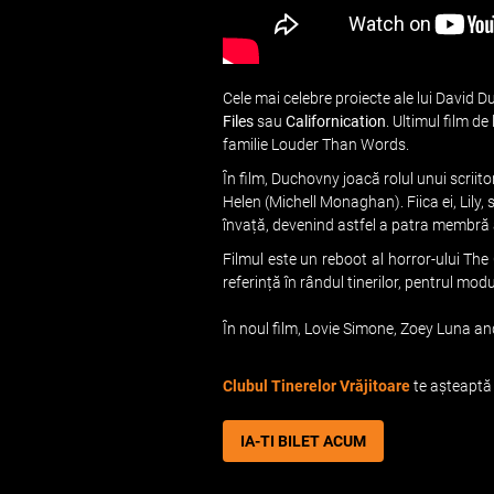
Cele mai celebre proiecte ale lui David 
Files
sau
Californication
. Ultimul film d
familie Louder Than Words.
În film, Duchovny joacă rolul unui scriito
Helen (Michell Monaghan). Fiica ei, Lily, 
învață, devenind astfel a patra membră a
Filmul este un reboot al horror-ului The
referință în rândul tinerilor, pentrul mod
În noul film, Lovie Simone, Zoey Luna and
Clubul Tinerelor Vrăjitoare
te așteaptă 
IA-TI BILET ACUM