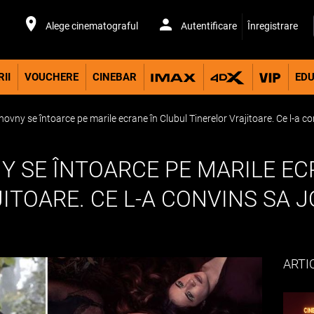
Alege cinematograful
Autentificare
Înregistrare
II
VOUCHERE
CINEBAR
EDU
vny se întoarce pe marile ecrane în Clubul Tinerelor Vrajitoare. Ce l-a co
 SE ÎNTOARCE PE MARILE EC
ITOARE. CE L-A CONVINS SA 
ARTI