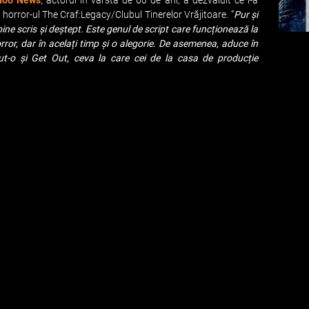
hoo News
, actorul în vârstă de 60 de ani, a dezvăluit ce l-a
 horror-ul The Craf:Legacy/Clubul Tinerelor Vrăjitoare. ”
Pur și
ine scris și deștept. Este genul de script care funcționează la
orror, dar în acelați timp și o alegorie. De asemenea, aduce în
ut-o și Get Out, ceva la care cei de la casa de producție