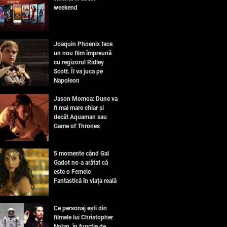
weekend
Joaquin Phoenix face
un nou film împreună
cu regizorul Ridley
Scott. Îl va juca pe
Napoleon
Jason Momoa: Dune va
fi mai mare chiar și
decât Aquaman sau
Game of Thrones
5 momente când Gal
Gadot ne-a arătat că
este o Femeie
Fantastică în viața reală
Ce personaj ești din
filmele lui Christopher
Nolan, în funcție de