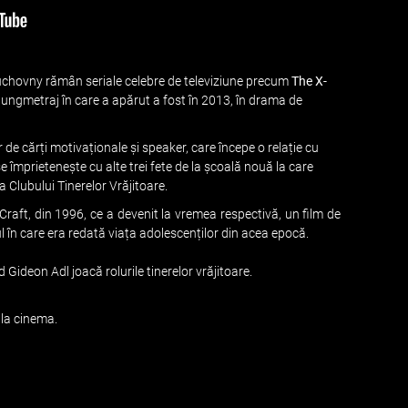
Duchovny rămân seriale celebre de televiziune precum
The X-
e lungmetraj în care a apărut a fost în 2013, în drama de
r de cărți motivaționale și speaker, care începe o relație cu
se împrietenește cu alte trei fete de la școală nouă la care
 Clubului Tinerelor Vrăjitoare.
 Craft, din 1996, ce a devenit la vremea respectivă, un film de
ul în care era redată viața adolescenților din acea epocă.
 Gideon Adl joacă rolurile tinerelor vrăjitoare.
la cinema.