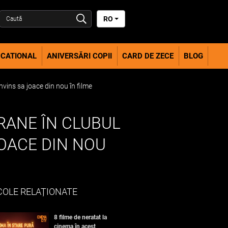
RO
CATIONAL
ANIVERSĂRI COPII
CARD DE ZECE
BLOG
nvins sa joace din nou în filme
RANE ÎN CLUBUL
JOACE DIN NOU
COLE RELAȚIONATE
8 filme de neratat la
cinema în acest