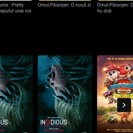
me : Pretty
Omul-Păianjen: O nouă zi
Omul-Păianjen: O
ceputul unei noi
hu dub