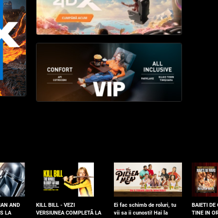
IAN AND
KILL BILL - VEZI
Ei fac schimb de roluri, tu
BAIETI DE
S LA
VERSIUNEA COMPLETĂ LA
vii sa ii cunosti! Hai la
TINE IN OR