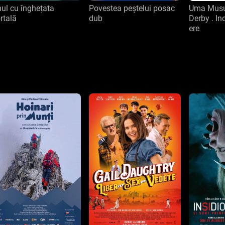
ul cu înghețata
Povestea peștelui posac
Uma Musu
rtală
dub
Derby . In
ere