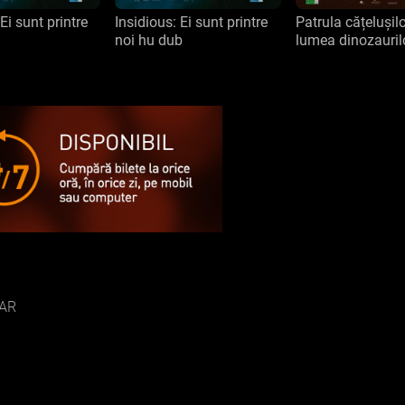
Ei sunt printre
Insidious: Ei sunt printre
Patrula cățelușilo
noi hu dub
lumea dinozauril
AR