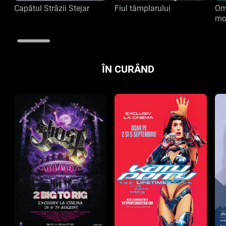
Capătul Străzii Stejar
Fiul tâmplarului
Om
mo
ÎN CURÂND