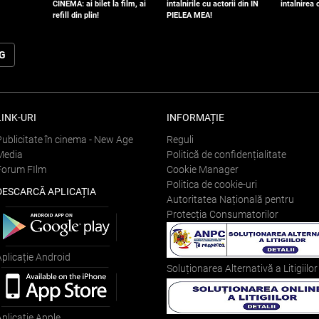
CINEMA: ai bilet la film, ai
intalnirile cu actorii din IN
intalnirea
refill din plin!
PIELEA MEA!
OG
LINK-URI
INFORMAȚIE
Publicitate în cinema - New Age
Reguli
Media
Politică de confidențialitate
Forum FIlm
Cookie Manager
Politica de cookie-uri
DESCARCĂ APLICAȚIA
Autoritatea Națională pentru
Protecția Consumatorilor
Aplicație Android
Soluționarea Alternativă a Litigiilor
Aplicație Apple