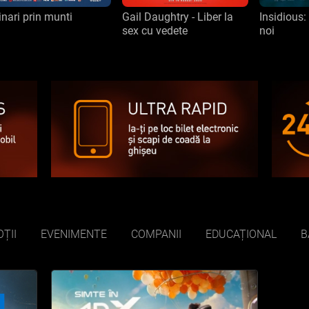
nari prin munti
Gail Daughtry - Liber la
Insidious: 
sex cu vedete
noi
ȚII
EVENIMENTE
COMPANII
EDUCAȚIONAL
B