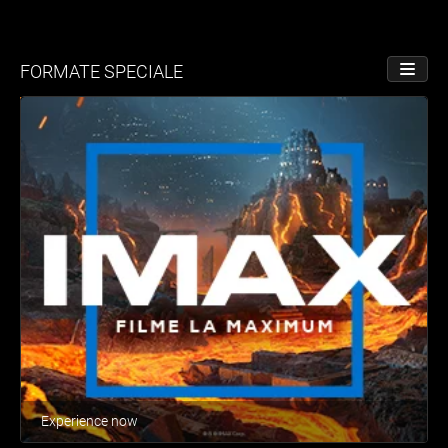
FORMATE SPECIALE
PORNE
Experience now