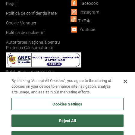
Facebook
Reguli
Instagram
Politică de confidențialitate
TikTok
Cookie Manager
Youtube
Politica de cookie-uri
Autoritatea Națională pentru
Protecția Consumatorilor
Soluționarea Alternativă a
Litigiilor
By clicking “Accept All Cookies”, you agree to the storing of
cookies on your device to enhance site navigation, analyze
site usage, and assist in our marketing efforts.
Soluționarea Online a Litigiilor
Cookies Settings
Toate drepturile sunt rezervate Cinema City România
2026
©
Reject All