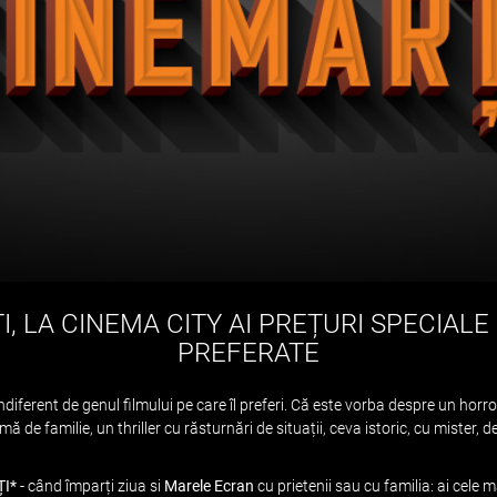
I, LA CINEMA CITY AI PREȚURI SPECIALE
PREFERATE
ndiferent de genul filmului pe care îl preferi. Că este vorba despre un hor
de familie, un thriller cu răsturnări de situații, ceva istoric, cu mister, 
ȚI*
- când împarți ziua si
Marele Ecran
cu prietenii sau cu familia: ai cele m