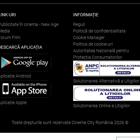
LINK-URI
INFORMAȚIE
Publicitate în cinema - New Age
Reguli
Media
Politică de confidențialitate
Forum FIlm
Cookie Manager
Politica de cookie-uri
DESCARCĂ APLICAȚIA
Autoritatea Națională pentru
Protecția Consumatorilor
Aplicație Android
Soluționarea Alternativă a Litigiilor
Aplicație Apple
Soluționarea Online a Litigiilor
Toate drepturile sunt rezervate Cinema City România
2026
©