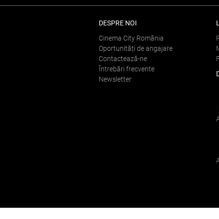
DESPRE NOI
Cinema City România
Oportunități de angajare
Contactează-ne
Întrebări frecvente
Newsletter