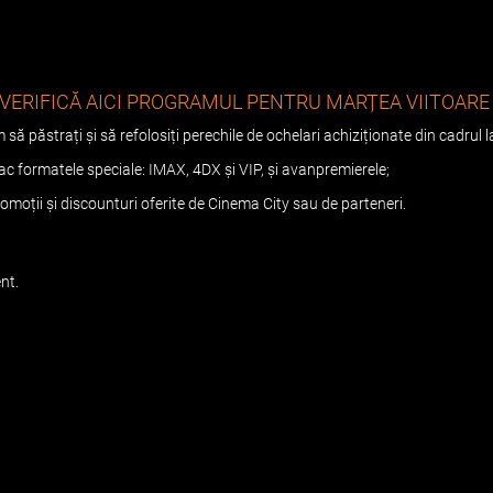
VERIFICĂ AICI PROGRAMUL PENTRU MARȚEA VIITOAR
m să păstrați și să refolosiți perechile de ochelari achiziționate din cadrul
ac formatele speciale: IMAX, 4DX și VIP, și avanpremierele;
omoții și discounturi oferite de Cinema City sau de parteneri.
nt.