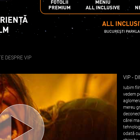
E DESPRE VIP
VIP - 
Iubim fil
vedem pe
aglomera
mereu gră
deconect
cărei mag
tehnolog
odată cu
chiar tu,