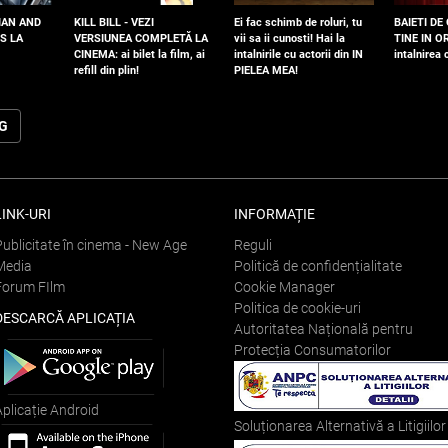
IAN AND
KILL BILL - VEZI
Ei fac schimb de roluri, tu
BAIETI DE
S LA
VERSIUNEA COMPLETĂ LA
vii sa ii cunosti! Hai la
TINE IN OR
CINEMA: ai bilet la film, ai
intalnirile cu actorii din IN
intalnirea
refill din plin!
PIELEA MEA!
OG
LINK-URI
INFORMAȚIE
Publicitate în cinema - New Age
Reguli
Media
Politică de confidențialitate
Forum FIlm
Cookie Manager
Politica de cookie-uri
DESCARCĂ APLICAȚIA
Autoritatea Națională pentru
Protecția Consumatorilor
Aplicație Android
Soluționarea Alternativă a Litigiilor