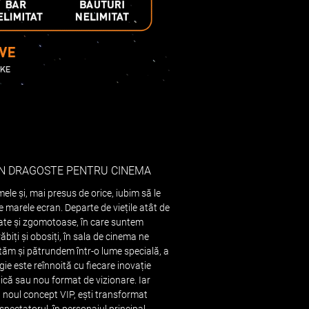
DIN DRAGOSTE PENTRU CINEMA
mele și, mai presus de orice, iubim să le
 marele ecran. Departe de viețile atât de
te și zgomotoase, în care suntem
biți și obosiți, în sala de cinema ne
ăm și pătrundem într-o lume specială, a
ie este reînnoită cu fiecare inovație
ică sau nou format de vizionare. Iar
 noul concept VIP, ești transformat
 spectatorul, în personajul principal.