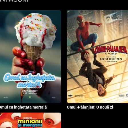
Omul cu înghețata mortală
Omul-Păianjen: O nouă zi