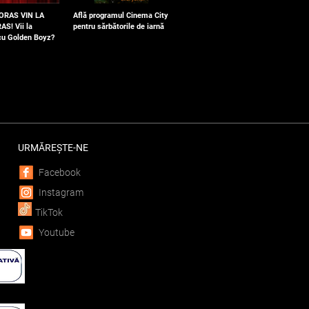
 ORAS VIN LA
Află programul Cinema City
AS! Vii la
pentru sărbătorile de iarnă
 cu Golden Boyz?
URMĂREȘTE-NE
Facebook
Instagram
TikTok
Youtube