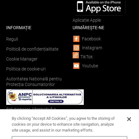
Aplicație Apple
INFORMAȚIE
URMĂREȘTE-NE
Facebook
Reguli
Instagram
Politică de confidențialitate
TikTok
Cookie Manager
Youtube
Politica de cookie-uri
Autoritatea Națională pentru
Protecția Consumatorilor
Soluționarea Alternativă a
Litigiilor
By clicking “Accept All Cookies”, you agree to the storing of
cookies on your device to enhance site navigation, analyze
site usage, and assist in our marketing efforts.