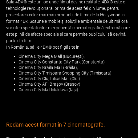
Sala 4DX® este un loc unde filmul devine realitate. 4DX® este o
tehnologie revoluționară, prima de acest fel din lume, pentru
proiectarea celor mai mari producții de filme de la Hollywood in
format 4Dx. Scaunele mobile și soluțiile ambientale de ultimă oră
vor oferi spectatorilor o experiență cinematografică extremă care
este plină de efecte speciale și care permite publicului sǎ devinǎ
parte din film.
În România, sălile 4DX® pot fi găsite in:
Cinema City Mega Mall (București),
Cinema City Constanta City Park (Constanța),
Cinema City Brăila Mall (Brăila),
Cinema City Timișoara Shopping City (Timișoara)
Cinema City Cluj Iulius Mall (Cluj)
Cinema City AFI Brașov (Brașov)
Cinema City Mall Moldova (Iași)
Redăm acest format în 7 cinematografe.