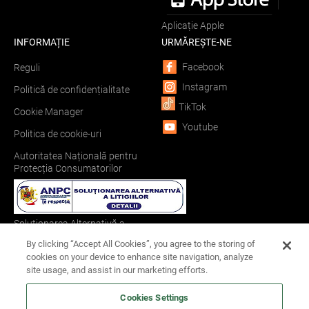
Aplicație Apple
INFORMAȚIE
URMĂREȘTE-NE
Facebook
Reguli
Instagram
Politică de confidențialitate
TikTok
Cookie Manager
Youtube
Politica de cookie-uri
Autoritatea Națională pentru
Protecția Consumatorilor
Soluționarea Alternativă a
Litigiilor
By clicking “Accept All Cookies”, you agree to the storing of
cookies on your device to enhance site navigation, analyze
site usage, and assist in our marketing efforts.
Soluționarea Online a Litigiilor
Cookies Settings