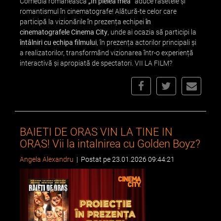
Comedia românească
„În pielea mea”
aduce râsetele și
romantismul în cinematografe! Alătură-te celor care
participă la vizionările în prezența echipei
în
cinematografele Cinema City
, unde ai ocazia să participi la
întâlniri cu echipa filmului
, în prezența actorilor principali și
a realizatorilor, transformând vizionarea într-o experiență
interactivă și apropiată de spectatori. VII LA FILM?
BAIETI DE ORAS VIN LA TINE IN
ORAS! Vii la intalnirea cu Golden Boyz?
Angela Alexandru
|
Postat pe 23.01.2026 09:44:21