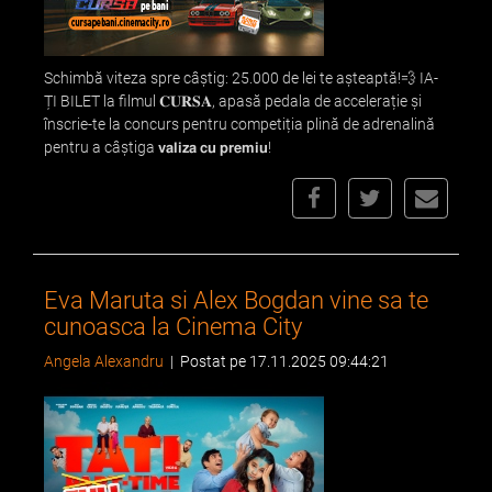
Schimbă viteza spre câștig: 25.000 de lei te așteaptă!💨 IA-
ȚI BILET la filmul 𝐂𝐔𝐑𝐒𝐀, apasă pedala de accelerație și
înscrie-te la concurs pentru competiția plină de adrenalină
pentru a câștiga 𝘃𝗮𝗹𝗶𝘇𝗮 𝗰𝘂 𝗽𝗿𝗲𝗺𝗶𝘂!
Eva Maruta si Alex Bogdan vine sa te
cunoasca la Cinema City
Angela Alexandru
|
Postat pe 17.11.2025 09:44:21