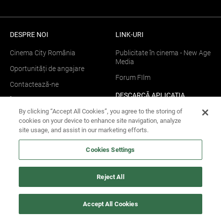
DESPRE NOI
LINK-URI
Cinema City România
Publicitate în cinema - New Age
Media
Oportunități de angajare
Forum FIlm
Contactează-ne
DESCARCĂ APLICAȚIA
Întrebări frecvente
By clicking “Accept All Cookies”, you agree to the storing of
Newsletter
cookies on your device to enhance site navigation, analyze
site usage, and assist in our marketing efforts.
Aplicație Android
Cookies Settings
Reject All
Aplicație Apple
INFORMAȚIE
URMĂREȘTE-NE
Accept All Cookies
Facebook
Reguli