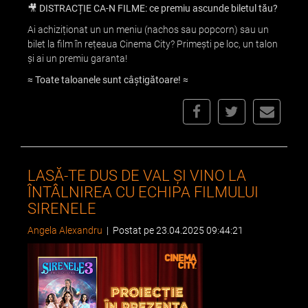
🎥 DISTRACȚIE CA-N FILME: ce premiu ascunde biletul tău?
Ai achiziționat un un meniu (nachos sau popcorn) sau un
bilet la film în rețeaua Cinema City? Primești pe loc, un talon
și ai un premiu garanta!
≈
Toate taloanele sunt câștigătoare! ≈
LASĂ-TE DUS DE VAL ȘI VINO LA
ÎNTÂLNIREA CU ECHIPA FILMULUI
SIRENELE
Angela Alexandru
|
Postat pe 23.04.2025 09:44:21