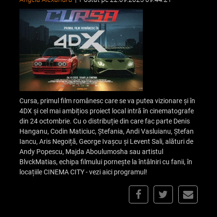
Cursa, primul film românesc care se va putea vizionare și în
4DX și cel mai ambițios proiect local intră în cinematografe
din 24 octombrie. Cu o distribuție din care fac parte Denis
Hanganu, Codin Maticiuc, Ștefania, Andi Vasluianu, Ștefan
Iancu, Aris Negoiță, George Ivașcu și Levent Sali, alături de
Andy Popescu, Majda Aboulumosha sau artistul
BlvckMatias, echipa filmului pornește la întâlniri cu fanii, în
locațiile CINEMA CITY - vezi aici programul!