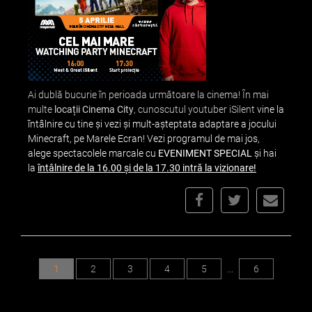
Ai dublă bucurie în perioada următoare la cinema! În mai
multe
locații Cinema City
, cunoscutul
youtuber iSilent
vine la
întâlnire cu tine și vezi și mult-așteptata adaptare a jocului
Minecraft, pe Marele Ecran! Vezi programul de mai jos,
alege spectacolele marcale cu
EVENIMENT SPECIAL
și hai
la
întâlnire de la 16.00 și de la 17.30 intră la vizionare!
1
2
3
4
5
...
6