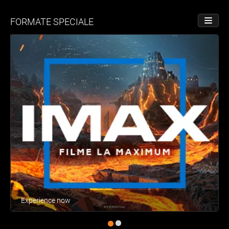
FORMATE SPECIALE
PORNE
Experience now