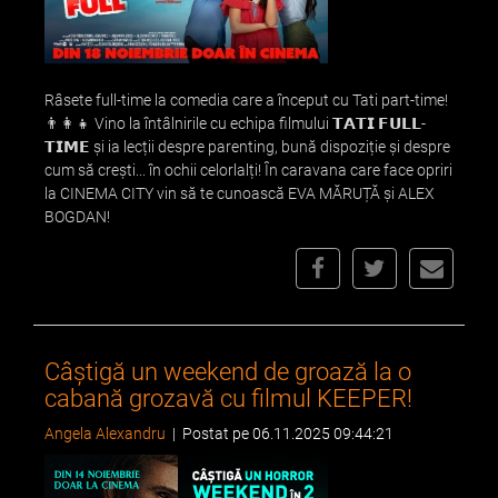
Râsete full-time la comedia care a început cu Tati part-time!
👨‍👩‍👧 Vino la întâlnirile cu echipa filmului 𝗧𝗔𝗧𝗜 𝗙𝗨𝗟𝗟-
𝗧𝗜𝗠𝗘 și ia lecții despre parenting, bună dispoziție și despre
cum să crești... în ochii celorlalți! În caravana care face opriri
la CINEMA CITY vin să te cunoască EVA MĂRUȚĂ și ALEX
BOGDAN!
Câștigă un weekend de groază la o
cabană grozavă cu filmul KEEPER!
Angela Alexandru
|
Postat pe 06.11.2025 09:44:21