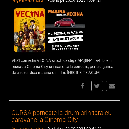
Angela Alexandru
|
Postat pe 25.09.2025 13:44:21
VEZI comedia VECINA și poți câștiga MAȘINA! Ia-ți bilet în
reșeaua Cinema City și înscrie-te la concurs, pentru șansa
de a revendica mașina din film: ÎNSCRIE-TE ACUM!
CURSA porneste la drum prin tara cu
caravane la Cinema City
Angela Alexandru
|
Postat pe 22.09.2025 09:44:21