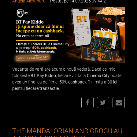
Angela Alexandru
|
Postat pe 14.07.2026 09:44:21
Vacanța de vară are acum o nouă vedetă. Dacă cel mic
folosește
BT Pay Kiddo
, fiecare vizită la
Cinema City
poate
avea un final ca de filme:
50% cashback
, în limita a
30 lei
pentru fiecare tranzacție.
THE MANDALORIAN AND GROGU AU