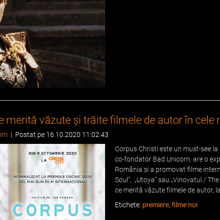
e merită văzute și trăite filmele de autor în cele
orn
|
Postat pe 16.10.2020 11:02:43
Corpus Christi este un must-see la 
co-fondator Bad Unicorn, are o exp
România și a promovat filme inter
Soul”, „Utoya” sau „Vinovatul / The
ce merită văzute filmele de autor, la
Etichete:
premiere
,
filme noi