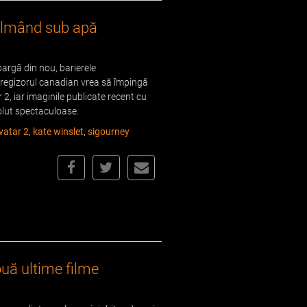
filmând sub apă
rgă din nou, barierele
 regizorul canadian vrea să împingă
 2, iar imaginile publicate recent cu
olut spectaculoase.
vatar 2
,
kate winslet
,
sigourney
ouă ultime filme