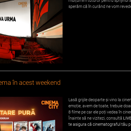
mulțumim tuturor pentru sprijinul 
sperăm că în curând ne vom revedea 
inema în acest weekend
Lasă grijile deoparte și vino la cin
emoție, avem de toate, trebuie doar 
8 filme pe car ele poți vedea în ci
Înainte să ne vizitezi, consultă
LIV
te asigura că cinematograful tău p