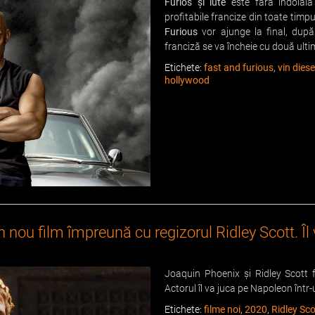
Furios și iute
este fără îndoială 
profitabile francize din toate timpur
Furious
vor ajunge la final, după
franciză se va încheie cu două ulti
Etichete:
fast and furious
,
vin diese
hollywood
 nou film împreună cu regizorul Ridley Scott. Î
Joaquin Phoenix și Ridley Scott 
Actorul îl va juca pe Napoleon într-
Etichete:
filme noi
,
2020
,
Ridley Sco