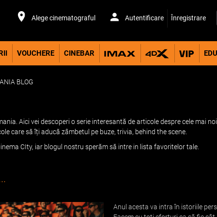
Alege cinematograful
Autentificare
Înregistrare
II
VOUCHERE
CINEBAR
EDU
ANIA BLOG
nia. Aici vei descoperi o serie interesantă de articole despre cele mai noi 
cole care să îți aducă zâmbetul pe buze, trivia, behind the scene.
inema CIty, iar blogul nostru sperăm să intre in lista favoritelor tale.
..
Anul acesta va intra în istoriile pers