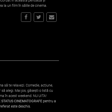
acordat în această perioadă și
la un film în sălile de cinema.
ema să te relaxezi. Comedie, acțiune,
să alegi. Mai jos, găsești o listă cu
nema în acest weekend. NU UITA!
E STATUS CINEMATOGRAFE
pentru a
referat este deschis.