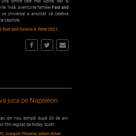
una dintre cele mai iubite, dar și
ile. Însă, aventurile familiei
Fast and
 ce Universal a anunțat că celebra
me capitole.
l
,
fast and furious 9
,
filme 2021
,
l va juca pe Napoleon
fac din nou echipă după 20 de ani.
un film regizat de Ridley Scott.
tt
,
Joaquin Phoenix
,
adam driver