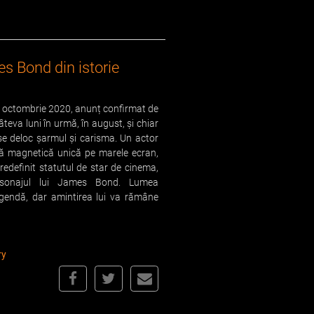
s Bond din istorie
 octombrie 2020, anunț confirmat de
âteva luni în urmă, în august, și chiar
use deloc șarmul și carisma. Un actor
ță magnetică unică pe marele ecran,
redefinit statutul de star de cinema,
rsonajul lui James Bond. Lumea
gendă, dar amintirea lui va rămâne
ry