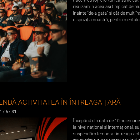
Facem cu toți eforturi ca să fie câ
realizăm în acealași timp căt de mul
înainte “de-a gata” și cât de mult î
dispoziția noastră, pentru mentalu
PENDĂ ACTIVITATEA ÎN ÎNTREAGA ȚARĂ
 17:57:31
Începând din data de 10 noiembrie, 
la nivel național și internațional, s
suspendăm temporar întreaga activ