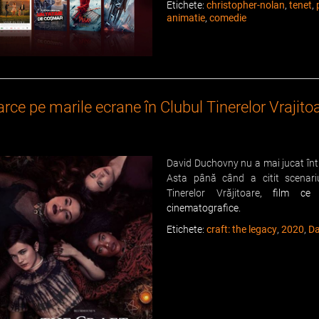
Etichete:
christopher-nolan
,
tenet
,
animatie
,
comedie
ce pe marile ecrane în Clubul Tinerelor Vrajitoa
David Duchovny nu a mai jucat într
Asta până când a citit scenari
Tinerelor Vrăjitoare
, film ce 
cinematografice.
Etichete:
craft: the legacy
,
2020
,
Da