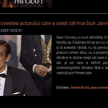
ovestea actorului care a creat cel mai bun Jame
0.2020 13:22:51
Sean Connery a murit sâmbătă, 31
familia sa. Împlinise 90 de ani cu c
și la această vârstă, nu își pierd
precum nimeni altul, cu o prezen
rămâne in istorie drept cel care a 
dar și cel care a definit pe
cinematografiei rămâne fără o le
veșnică prin filmele sale.
Etichete:
James Bond
,
sean conne