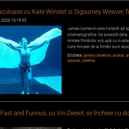
aculoase cu Kate Winslet si Sigourney Weaver, 
0.2020 10:19:35
James Cameron este hotărât să spa
cinematografice. De această data,
limitele filmărilor sub apă cu Avatar
Kate Winslet de la filmări sunt abs
Etichete:
james cameron
,
avatar
,
a
weaver
,
cinema
Fast and Furious, cu Vin Diesel, se încheie cu d