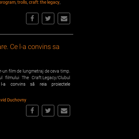
program
,
trolls
,
craft: the legacy
,
re. Ce l-a convins sa
-un film de lungmetraj de ceva timp.
ul filmului
The Craft:Legacy/Clubul
l-a convins să reia proiectele
vid Duchovny