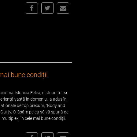
 mai bune condiții
cinema. Monica Felea, distribuitor si
eriență vastă în domeniu, a adus în
naționale de top precum, ”Body and
 Guilty. O lăsăm pe ea să vă spună de
 multiplex, în cele mai bune condiții.