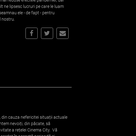
t mai reduse efectele pandemiei, dar
t ne lipsesc lucruri pe care le luam
nseamnau ele - de fapt - pentru
l nostru.
din cauza nefericitei situații actuale
untem nevoiți, din păcate, să
itate a rețelei Cinema City. Vă