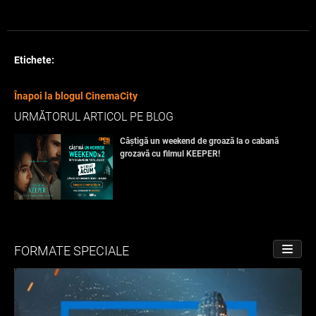
Etichete:
Înapoi la blogul CinemaCity
URMĂTORUL ARTICOL PE BLOG
Câștigă un weekend de groază la o cabană
grozavă cu filmul KEEPER!
FORMATE SPECIALE
PORNE