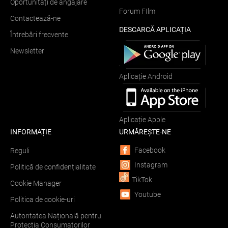
Oportunități de angajare
Forum FIlm
Contactează-ne
DESCARCĂ APLICAȚIA
Întrebări frecvente
Newsletter
Aplicație Android
Aplicație Apple
INFORMAȚIE
URMĂREȘTE-NE
Facebook
Reguli
Instagram
Politică de confidențialitate
TikTok
Cookie Manager
Youtube
Politica de cookie-uri
Autoritatea Națională pentru
Protecția Consumatorilor