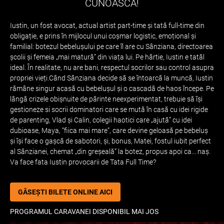
CUNOASCĂ!
Iustin, un fost avocat, actual artist part-time și tată full-time din
obligație, e prins în mijlocul unui coșmar logistic, emoțional și
familial: botezul bebelușului pe care îl are cu Sânziana, directoarea
școlii și femeia „mai matură” din viața lui. Pe hârtie, Iustin e tatăl
ideal. În realitate, nu are bani, respectul socrilor sau control asupra
propriei vieți.Când Sânziana decide să se întoarcă la muncă, Iustin
rămâne singur acasă cu bebelușul și o cascadă de haos începe. Pe
lângă crizele obișnuite de părinte neexperimentat, trebuie să își
gestioneze si socrii dominatori care se mută în casă cu idei rigide
de parenting, Vlad și Calin, colegii haotici care „ajută” cu idei
dubioase, Maya, “fiica mai mare”, care devine geloasă pe bebeluș
și își face o gașcă de sabotori, și, bonus, Matei, fostul iubit perfect
al Sânzianei, chemat „din greșeală” la botez, propus apoi ca... naș.
Va face fata Iustin provocarii de Tata Full Time?
GĂSEȘTI BILETE ONLINE AICI
PROGRAMUL CARAVANEI DISPONIBIL MAI JOS