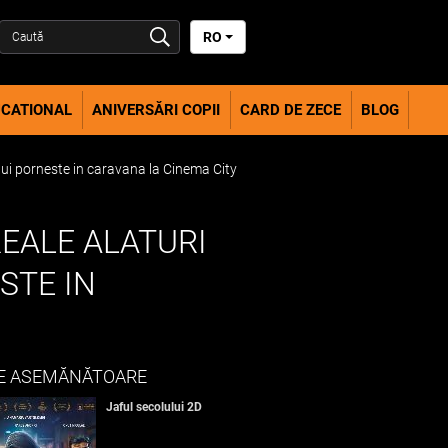
RO
CATIONAL
ANIVERSĂRI COPII
CARD DE ZECE
BLOG
ului porneste in caravana la Cinema City
EALE ALATURI
STE IN
E ASEMĂNĂTOARE
Jaful secolului 2D