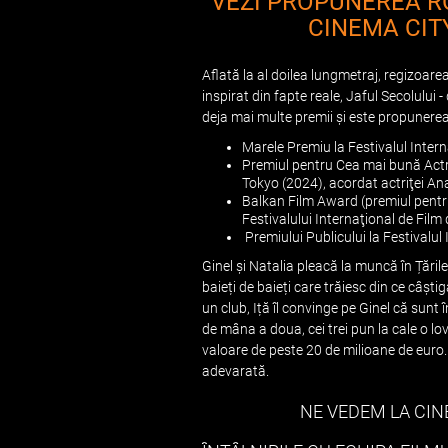
VEZI PROPUNEREA RO
CINEMA CIT
Aflată la al doilea lungmetraj, regizoar
inspirat din fapte reale, Jaful Secolului 
deja mai multe premii și este propunerea
Marele Premiu la Festivalul Intern
Premiul pentru Cea mai bună Actriţă
Tokyo (2024), acordat actriţei A
Balkan Film Award (premiul pentru
Festivalului Internaţional de Film 
Premiului Publicului la Festivalul
Ginel și Natalia pleacă la muncă în Țările
baieți de baieți care trăiesc din ce câști
un club, Iță îl convinge pe Ginel că sunt î
de mâna a doua, cei trei pun la cale o lo
valoare de peste 20 de milioane de euro.
adevarată.
NE VEDEM LA CINE