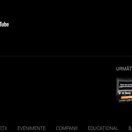
URMĂT
ȚII
EVENIMENTE
COMPANII
EDUCAȚIONAL
B