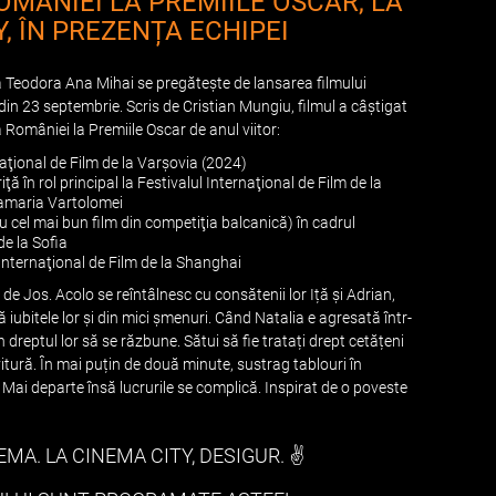
MÂNIEI LA PREMIILE OSCAR, LA
Y, ÎN PREZENȚA ECHIPEI
ea Teodora Ana Mihai se pregătește de lansarea filmului
- din 23 septembrie. Scris de Cristian Mungiu, filmul a câştigat
 României la Premiile Oscar de anul viitor:
aţional de Film de la Varşovia (2024)
 în rol principal la Festivalul Internaţional de Film de la
namaria Vartolomei
 cel mai bun film din competiţia balcanică) în cadrul
de la Sofia
 Internaţional de Film de la Shanghai
 de Jos. Acolo se reîntâlnesc cu consătenii lor Iță și Adrian,
gă iubitele lor și din mici șmenuri. Când Natalia e agresată într-
n dreptul lor să se răzbune. Sătui să fie tratați drept cetățeni
vitură. În mai puțin de două minute, sustrag tablouri în
 Mai departe însă lucrurile se complică. Inspirat de o poveste
MA. LA CINEMA CITY, DESIGUR. ✌️