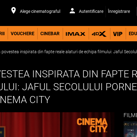
Alege cinematograful
Autentificare
Înregistrare
II
VOUCHERE
CINEBAR
EDU
ovestea inspirata din fapte reale alaturi de echipa filmului: Jaful Secol
STEA INSPIRATA DIN FAPTE R
ULUI: JAFUL SECOLULUI PORNE
INEMA CITY
FILM