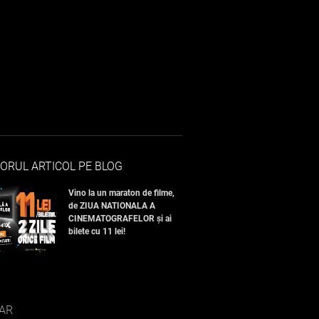
ORUL ARTICOL PE BLOG
Vino la un maraton de filme,
de ZIUA NATIONALA A
CINEMATOGRAFELOR și ai
bilete cu 11 lei!
AR