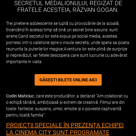
SECRETUL MEDALIONULUI, REGIZAT DE
FRATELE ACESTEIA, RĂZVAN GOGAN.
Trei prietene adolescente se luptă cu provocările de la școală,
încercând în același timp să țină un secret bine ascuns: sunt
sirene.Cand secretul lor este expus pe social media, acestea
pornesc intr-o calatorie spre o insula secreta, unde spera sa poata
reununta la puterile lor magice.Aventura lor este plină de surprize
și neprevăzut, iar fetele descopera care sunt lucrurile cu adevărat
importante in viata.
GĂSEȘTI BILETE ONLINE AICI
Codin Maticiuc
, care este producător, a declarat "Am colaborat cu
o echipă tânără, ambițioasă și extrem de creativă. Filmul are din
toate: fantezie, suspans, umor, emoție și o poveste captivantă
pentru toată familia”.
PROIECȚII SPECIALE ÎN PREZENȚA ECHIPEI
LA CINEMA CITY SUNT PROGRAMATE