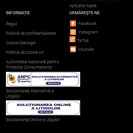
Aplicație Apple
INFORMAȚIE
URMĂREȘTE-NE
Facebook
Reguli
Instagram
Politică de confidențialitate
TikTok
Cookie Manager
Youtube
Politica de cookie-uri
Autoritatea Națională pentru
Protecția Consumatorilor
Soluționarea Alternativă a
Litigiilor
Soluționarea Online a Litigiilor