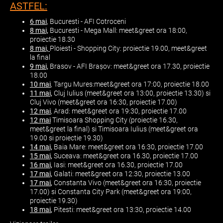
ASTFEL:
6 mai
, Bucuresti - AFI Cotroceni
8 mai,
Bucuresti - Mega Mall: meet&greet ora 18:00,
proiectie 18.30
8 mai,
Ploiesti - Shopping City: proiectie 19.00, meet&greet
la final
9 mai,
Brasov - AFI Brașov: meet&greet ora 17.30, proiectie
18.00
10 mai
, Targu Mures:meet&greet ora 17:00, proiectie 18.00
11 mai,
Cluj Iulius (meet&greet ora 13:00, proiectie 13.30) si
Cluj Vivo (meet&greet ora 16:30, proiectie 17.00)
12 mai
, Arad: meet&greet ora 19:30, proiectie 17.00
12 mai
Timisoara Shopping City (proiectie 16.30,
meet&greet la final) si Timisoara Iulius (meet&greet ora
19.00 si proiectie 19.30)
14 mai,
Baia Mare: meet&greet ora 16:30, proiectie 17.00
15 mai,
Suceava: meet&greet ora 16.30, proiectie 17.00
16 mai,
Iasi: meet&greet ora 16.30, proiectie 17.00
17 mai,
Galati: meet&greet ora 12:30, proiectie 13.00
17 mai
,
Constanta Vivo (meet&greet ora 16:30, proiectie
17.00) si Constanta City Park (meet&greet ora 19:00,
proiectie 19.30)
18 mai
,
Pitesti: meet&greet ora 13:30, proiectie 14.00