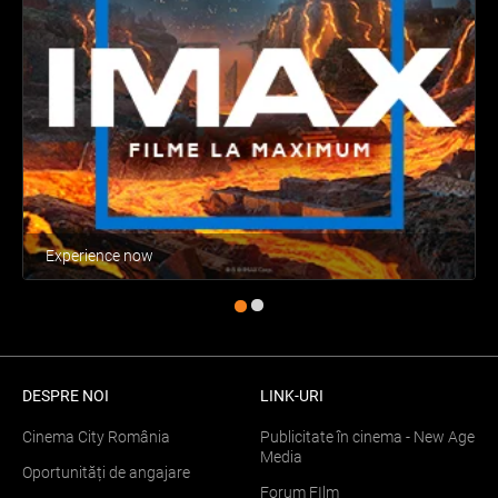
Experience now
DESPRE NOI
LINK-URI
Cinema City România
Publicitate în cinema - New Age
Media
Oportunități de angajare
Forum FIlm