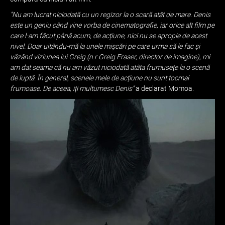
”Nu am lucrat niciodată cu un regizor la o scară atât de mare. Denis
este un geniu când vine vorba de cinematografie, iar orice alt film pe
care l-am făcut până acum, de acțiune, nici nu se apropie de acest
nivel. Doar uitându-mă la unele mișcări pe care urma să le fac și
văzând viziunea lui Greig (n.r Greig Fraser, director de imagine), mi-
am dat seama că nu am văzut niciodată atâta frumusețe la o scenă
de luptă. În general, scenele mele de acțiune nu sunt tocmai
frumoase. De aceea, iți multumesc Denis”
a declarat Momoa.