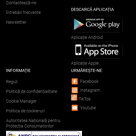
Contactează-ne
DESCARCĂ APLICAȚIA
Întrebări frecvente
Newsletter
Aplicație Android
Aplicație Apple
INFORMAȚIE
URMĂREȘTE-NE
Facebook
Reguli
Instagram
Politică de confidențialitate
TikTok
Cookie Manager
Youtube
Politica de cookie-uri
Autoritatea Națională pentru
Protecția Consumatorilor