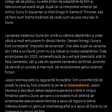
colegii săi de platou, nu este străin de adaptările de film și
televiziune pe scară largă, după ce l-a interpretat anterior pe
Arthur Curry în Aquaman și Khal Drogo în Game of Thrones, așa
că fanii sunt foarte încântați să vadă cum va juca rolul său în
Dune.
Lansarea trailerului Dune din urmă cu câteva săptămâni a creat
vâlvă și mult entuziasm în rândul fanilor. Decenii întregi, Dune a
fost considerat ”imposibil de ecranizat”, mai ales după ce varianta
din 1984 a lui David Lynch nu s-a ridicat la nivelul așteptărilor. Însă,
ecranizarea din 2020, ce beneficiază de o echipă talentată, atât în
fața camerelor, cât și cea din spatele camerelor de filmat, promite
să devină un succes și mai mult, să revoluționeze genul science-
fiction.
Jason Momoa este cu siguranță încrezător. Într-o conferință de
presă, la care au fost prezenți și cei de la
Cinemablend
, Jason
Momoa a dezvăluit detalii despre experiența trăită în timpul
filmărilor pentru Dune, pe care o consideră mult diferită de
anterioarele sale proiecte.Momoa a spus că regizorul Denis
Villeneuve este un geniu al cinematografiei și a spus că Dune nu va
compara cu niciun alt film.