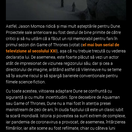
Astfel, Jason Momoa ridică și mai mult așteptările pentru Dune.
Proiectele sale anterioare au fost destul de bine primite de către
critici și să nu uităm că a făcut un rol memorabil pentru fani în
primul sezon din Game of Thrones (votat c
el mai bun serial de
televiziune al secolului XXI
), așa că nu trebuie trecută cu vederea
declarația lui. De asemenea, este foarte plăcut să vezi un actor
atât de impresionat de viziunea regizorului său, dar și cea a
directorului de imagine, arătând astfel că Vilenneuve nu se teme
să își asume riscul și să spargă barierele convenționale pentru
filmele science-fiction.
Cu toate acestea, viitoarea adaptare Dune se confruntă cu
siguranță și cu multe incertitudini. Spre deosebire de Aquaman
sau Game of Thrones, Dune nu a mai fost în atenția presei
mainstream de zeci de ani, în ciuda faptului că este un clasic iubit
la scară mondială. Istoria și povestea sa sunt extrem de complexe,
iar pandemia de coronavirus a provocat, de asemenea, întârzierea
filmărilor, iar alte scene au fost refilmate, chiar cu câteva luni