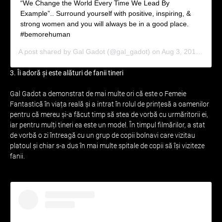
“We Change the World Every Time We Lead By
Example”.. Surround yourself with positive, inspiring, &
strong women and you will always be in a good place.
#bemorehuman
A post shared by
Gal Gadot
(@gal_gadot) on
Aug 3, 2018 at 5:58am PDT
3. Îi adoră și este alături de fanii tineri
Gal Gadot a demonstrat de mai multe ori că este o Femeie
Fantastică în viața reală și a intrat în rolul de prințesă a oamenilor
pentru că mereu și-a făcut timp să stea de vorbă cu urmăritorii ei,
iar pentru mulți tineri ea este un model. În timpul filmărilor, a stat
de vorbă o zi întreagă cu un grup de copii bolnavi care vizitau
platoul și chiar s-a dus în mai multe spitale de copii să își viziteze
fanii.