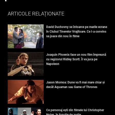
ARTICOLE RELAȚIONATE
David Duchovny se întoarce pe marile ecrane
în Clubul Tinerelor Vrajitoare. Ce l-a convins
sa joace din nou în filme
Joaquin Phoenix face un nou film împreună
cu regizorul Ridley Scott. Îl va juca pe
Napoleon
Jason Momoa: Dune va fi mai mare chiar și
decât Aquaman sau Game of Thrones
Ce personaj ești din filmele lui Christopher
Nolan, în funcție de zodie