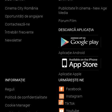
Cinema City România
Publicitate în cinema - New Age
Media
Oportunități de angajare
Forum FIlm
Contactează-ne
DESCARCĂ APLICAȚIA
Întrebări frecvente
Newsletter
Aplicație Android
Aplicație Apple
INFORMAȚIE
URMĂREȘTE-NE
Facebook
Reguli
Instagram
Politică de confidențialitate
TikTok
Cookie Manager
Youtube