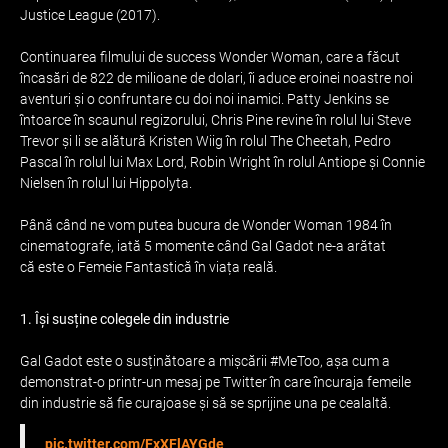
Justice League (2017).
Continuarea filmului de success Wonder Woman, care a făcut
încasări de 822 de milioane de dolari, îi aduce eroinei noastre noi
aventuri și o confruntare cu doi noi inamici. Patty Jenkins se
întoarce în scaunul regizorului, Chris Pine revine în rolul lui Steve
Trevor și li se alătură Kristen Wiig în rolul The Cheetah, Pedro
Pascal în rolul lui Max Lord, Robin Wright în rolul Antiope și Connie
Nielsen în rolul lui Hippolyta.
Până când ne vom putea bucura de Wonder Woman 1984 în
cinematografe, iată 5 momente când Gal Gadot ne-a arătat
că este o Femeie Fantastică în viața reală.
1. Își susține colegele din industrie
Gal Gadot este o susținătoare a mișcării #MeToo, așa cum a
demonstrat-o printr-un mesaj pe Twitter în care încuraja femeile
din industrie să fie curajoase și să se sprijine una pe cealaltă.
pic.twitter.com/FxXFlAYGde