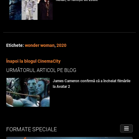
Etichete:
wonder woman
,
2020
Înapoi la blogul CinemaCity
URMĂTORUL ARTICOL PE BLOG
James Cameron confirmă că a încheiat filmările
la Avatar 2
FORMATE SPECIALE
PORNE