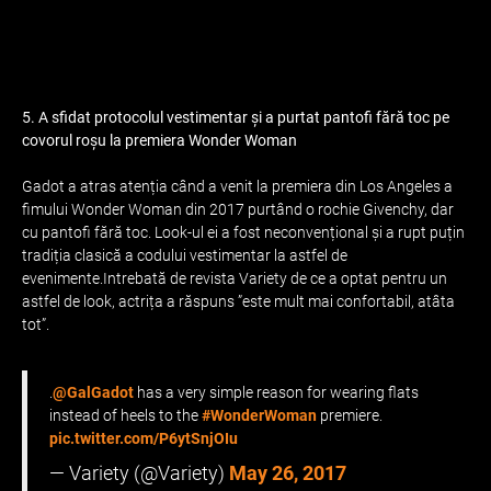
5. A sfidat protocolul vestimentar și a purtat pantofi fără toc pe
covorul roșu la premiera Wonder Woman
Gadot a atras atenția când a venit la premiera din Los Angeles a
fimului Wonder Woman din 2017 purtând o rochie Givenchy, dar
cu pantofi fără toc. Look-ul ei a fost neconvențional și a rupt puțin
tradiția clasică a codului vestimentar la astfel de
evenimente.Intrebată de revista Variety de ce a optat pentru un
astfel de look, actrița a răspuns ”este mult mai confortabil, atâta
tot”.
.
@GalGadot
has a very simple reason for wearing flats
instead of heels to the
#WonderWoman
premiere.
pic.twitter.com/P6ytSnjOIu
— Variety (@Variety)
May 26, 2017