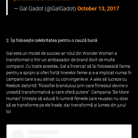
— Gal Gadot (@GalGadot)
October 13, 2017
2. Își folosește celebritatea pentru o cauză bună
Gal este un model de succes iar rolul din Wonder Woman a
transformat-o într-un ambasador de brand dorit de multe
companii. Cu toate acestea, Gal a încercat să își folosească faima
pentru a sprijini și oferi forță tinerelor femei și s-a implicat numai în
campanii care s-au aliniat cu convingerile ei. A ales să lucreze cu
Reebok datorită ”filosofiei branduluui prin care fitnessul devine o
unealtă transformativă și care oferă putere”. Campania ”Be More
Human” țintește să aducă în lumină femeile care reușesc nu doar
să se transforme pe ele însele, dar transformă și lumea din jurul
lor.