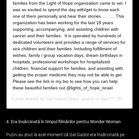
families from the Light of Hope organization came to set. I
was so excited to spend the day with/get to know each
one of them personally and hear their stories. .... .... This
organization has been working for the last 18 years
supporting, accompanying, and assisting children with
cancer and their families. It is operated by hundreds of
dedicated volunteers and provides a range of services for
sick children and their families: Including fulfillment of
wishes, family / group vacation days, dream birthdays in
hospitals, professional workshops for hospitalized
children, financial support for families, and assisting with
getting the proper medicine they may not be able to get.
Please see the link in my bio to see how you can help
these beautiful families out.@lights_of_hope_israel
A post shared by
Gal Gadot
(@gal_gadot) on
Apr 17, 2019 at 9:06am PDT
4. Era însărcinată în timpul filmărilor pentru Wonder Woman
Puțini au știut la acel moment că Gal Gadot era însărcinată pe