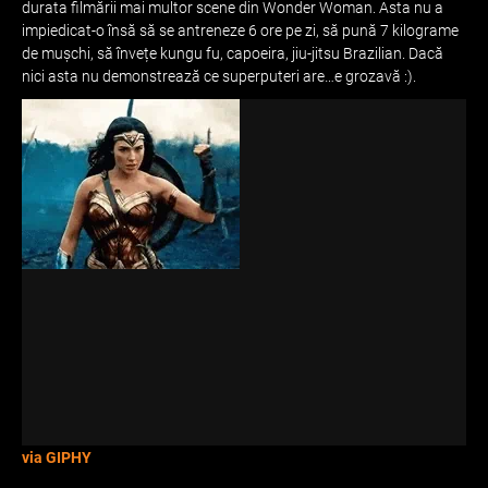
durata filmării mai multor scene din Wonder Woman. Asta nu a
impiedicat-o însă să se antreneze 6 ore pe zi, să pună 7 kilograme
de mușchi, să învețe kungu fu, capoeira, jiu-jitsu Brazilian. Dacă
nici asta nu demonstrează ce superputeri are…e grozavă :).
via GIPHY