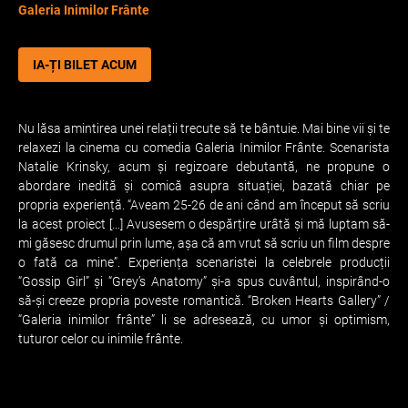
Galeria Inimilor Frânte
IA-ȚI BILET ACUM
Nu lăsa amintirea unei relații trecute să te bântuie. Mai bine vii și te
relaxezi la cinema cu comedia Galeria Inimilor Frânte. Scenarista
Natalie Krinsky, acum și regizoare debutantă, ne propune o
abordare inedită și comică asupra situației, bazată chiar pe
propria experiență. “Aveam 25-26 de ani când am început să scriu
la acest proiect […] Avusesem o despărțire urâtă și mă luptam să-
mi găsesc drumul prin lume, așa că am vrut să scriu un film despre
o fată ca mine”. Experiența scenaristei la celebrele producții
“Gossip Girl” și “Grey’s Anatomy” și-a spus cuvântul, inspirând-o
să-și creeze propria poveste romantică. “Broken Hearts Gallery” /
“Galeria inimilor frânte” li se adresează, cu umor și optimism,
tuturor celor cu inimile frânte.