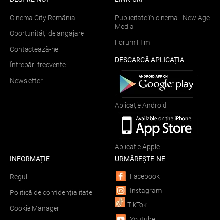
Cinema City România
Publicitate în cinema - New Age
Media
Oportunități de angajare
Forum FIlm
Contactează-ne
DESCARCĂ APLICAȚIA
Întrebări frecvente
Newsletter
Aplicație Android
Aplicație Apple
INFORMAȚIE
URMĂREȘTE-NE
Facebook
Reguli
Instagram
Politică de confidențialitate
TikTok
Cookie Manager
Youtube