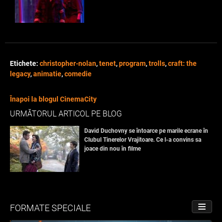
Etichete:
christopher-nolan
,
tenet
,
program
,
trolls
,
craft: the
legacy
,
animatie
,
comedie
Înapoi la blogul CinemaCity
URMĂTORUL ARTICOL PE BLOG
David Duchovny se întoarce pe marile ecrane în
Clubul Tinerelor Vrajitoare. Ce l-a convins sa
joace din nou în filme
FORMATE SPECIALE
PORNE