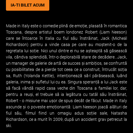
IA-TI BILET ACUM
Made in Italy este o comedie plină de emoție, plasată în romantica
Toscana, despre artistul boem londonez Robert (Liam Neeson)
care se întoarce în Italia cu fiul său înstrăinat, Jack (Micheál
Richardson) pentru a vinde casa pe care au moștenit-o de la
regretata lui soție. Nici unul dintre ei nu se așteaptă să găsească
vila, cândva splendidă, într-o deplorabilă stare de decădere...Jack,
un manager de galerie de artă de succes și ambițios, se confruntă
cu posibilitatea de a pierde tot ceea ce a construit, întrucât soția
sa, Ruth (Yolanda Kettle), intenționează să-l părăsească, luând
galeria, inima și sufletul lui cu ea. Singura speranță a lui Jack este
să facă vândă rapid casa veche din Toscana a familiei lor, dar,
pentru a reuși, el trebuie să ia legătura cu tatăl său înstrăinat,
Robert - o misiune mai ușor de spus decât de făcut. Made in Italy
ascunde și o poveste emoționantă: Liam Neeson joacă alături de
fiul său, filmul fiind un omagiu adus soțiie sale, Natasha
Richardson, ce a murit în 2009, după un accident grav petrecut la
ski.