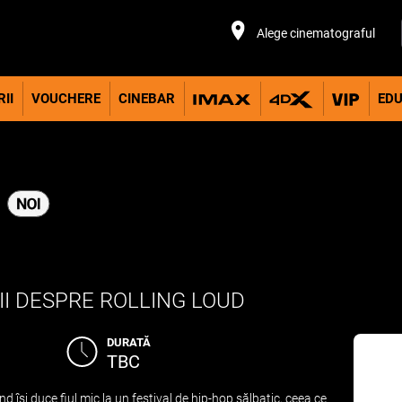
Alege cinematograful
II
VOUCHERE
CINEBAR
EDU
D
II DESPRE ROLLING LOUD
DURATĂ
TBC
nd își duce fiul mic la un festival de hip-hop sălbatic, ceea ce