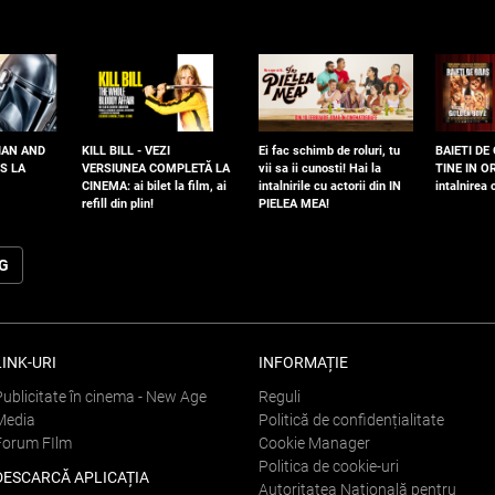
IAN AND
KILL BILL - VEZI
Ei fac schimb de roluri, tu
BAIETI DE
S LA
VERSIUNEA COMPLETĂ LA
vii sa ii cunosti! Hai la
TINE IN OR
CINEMA: ai bilet la film, ai
intalnirile cu actorii din IN
intalnirea
refill din plin!
PIELEA MEA!
OG
LINK-URI
INFORMAȚIE
Publicitate în cinema - New Age
Reguli
Media
Politică de confidențialitate
Forum FIlm
Cookie Manager
Politica de cookie-uri
DESCARCĂ APLICAȚIA
Autoritatea Națională pentru