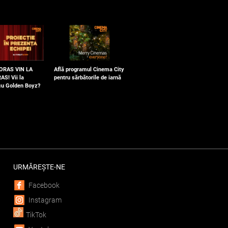
 ORAS VIN LA
Află programul Cinema City
AS! Vii la
pentru sărbătorile de iarnă
 cu Golden Boyz?
URMĂREȘTE-NE
Facebook
Instagram
TikTok