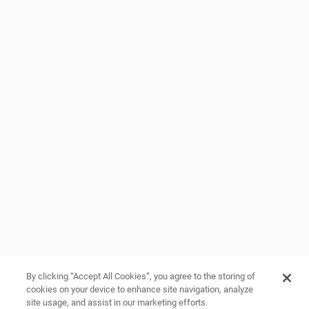
Aplicație Apple
INFORMAȚIE
URMĂREȘTE-NE
Facebook
Reguli
Instagram
Politică de confidențialitate
TikTok
Cookie Manager
Youtube
Politica de cookie-uri
Autoritatea Națională pentru
Protecția Consumatorilor
Soluționarea Alternativă a
Litigiilor
By clicking “Accept All Cookies”, you agree to the storing of
cookies on your device to enhance site navigation, analyze
site usage, and assist in our marketing efforts.