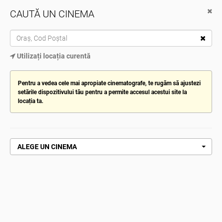
CAUTĂ UN CINEMA
Cinema City
Descarcă de pe Google Play
TOG
Utilizați locația curentă
NAV
ALEGE CINEMATOGRAFUL
Pentru a vedea cele mai apropiate cinematografe, te rugăm să ajustezi
setările dispozitivului tău pentru a permite accesul acestui site la
locația ta.
Pagină de pornire
Proiectie Teatru Copii Cenușăreasa
PROIECTIE TEATRU COPII
CENUȘĂREASA
ALEGE UN CINEMA
CUMPĂRĂ ACUM
DETALII FILM