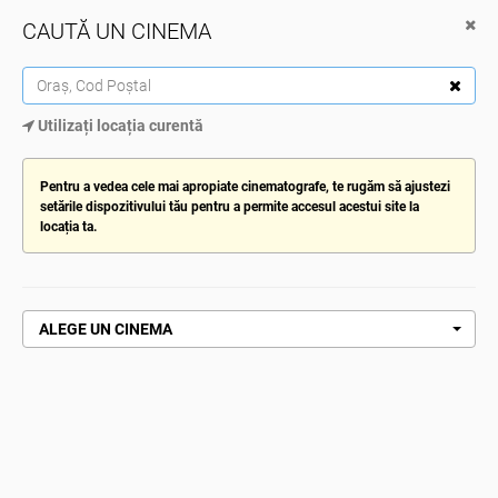
CAUTĂ UN CINEMA
Cinema City
Descarcă de pe Google Play
TOG
Utilizați locația curentă
NAV
ALEGE CINEMATOGRAFUL
Pentru a vedea cele mai apropiate cinematografe, te rugăm să ajustezi
setările dispozitivului tău pentru a permite accesul acestui site la
locația ta.
Pagină de pornire
Obsesia
OBSESIA
ALEGE UN CINEMA
CUMPĂRĂ ACUM