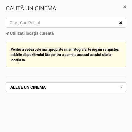
CAUTĂ UN CINEMA
Cinema City
Descarcă de pe Google Play
TOG
Utilizați locația curentă
NAV
ALEGE CINEMATOGRAFUL
Pentru a vedea cele mai apropiate cinematografe, te rugăm să ajustezi
setările dispozitivului tău pentru a permite accesul acestui site la
locația ta.
Pagină de pornire
Cartea morților: Focul din iad
CARTEA MORȚILOR: FOCUL DIN IAD
ALEGE UN CINEMA
CUMPĂRĂ ACUM