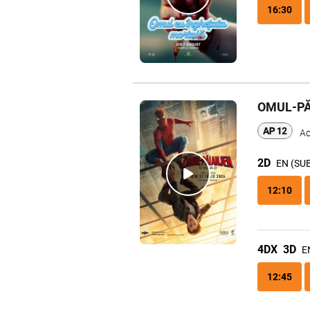
16:30
OMUL-PĂ
Ac
2D
EN (SU
12:10
4DX
3D
E
12:45