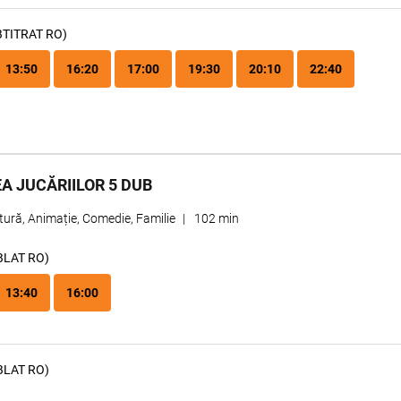
BTITRAT RO)
13:50
16:20
17:00
19:30
20:10
22:40
A JUCĂRIILOR 5 DUB
ură, Animație, Comedie, Familie
|
102 min
BLAT RO)
13:40
16:00
BLAT RO)