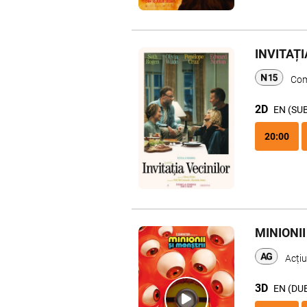
INVITAȚI
Com
2D
EN (SU
20:00
MINIONII
Acți
3D
EN (DU