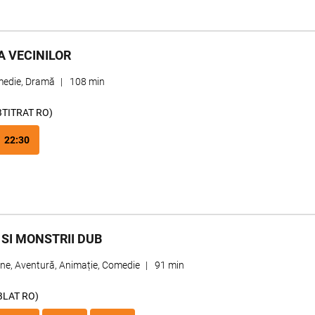
A VECINILOR
edie, Dramă
|
108 min
BTITRAT RO)
22:30
 SI MONSTRII DUB
une, Aventură, Animație, Comedie
|
91 min
BLAT RO)