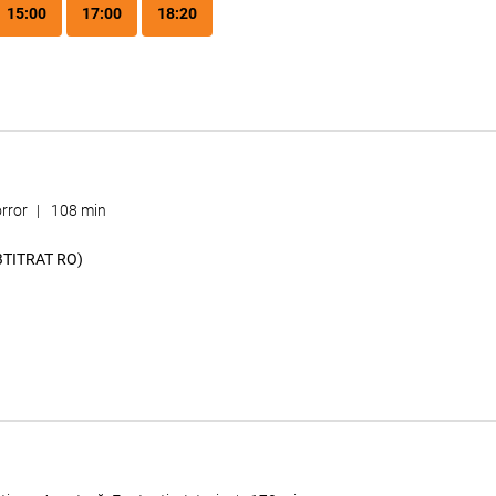
15:00
17:00
18:20
rror
|
108 min
BTITRAT RO)