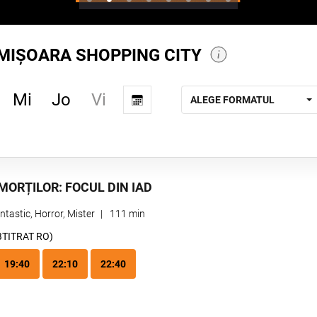
MIȘOARA SHOPPING CITY
Vi
Mi
Jo
ALEGE FORMATUL
MORȚILOR: FOCUL DIN IAD
ntastic, Horror, Mister
|
111 min
BTITRAT RO)
19:40
22:10
22:40