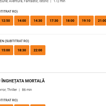
țiune, Aventură, Fantastic, Istoric
|
172 min
BTITRAT RO)
12:50
14:00
14:30
17:30
18:00
19:10
21:0
EN (SUBTITRAT RO)
15:00
18:30
22:00
 ÎNGHEȚATA MORTALĂ
rror, Thriller
|
86 min
BTITRAT RO)