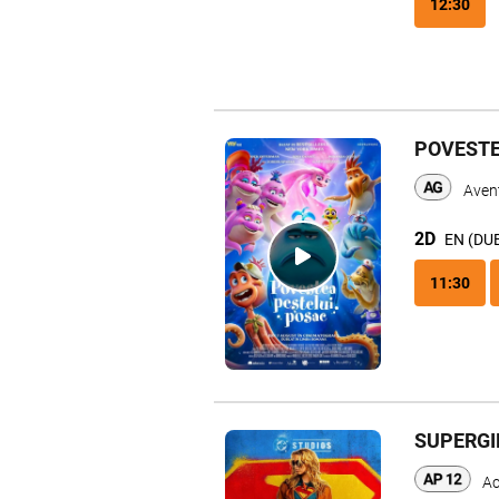
12:30
POVESTE
Avent
2D
EN (DU
11:30
SUPERGI
Ac