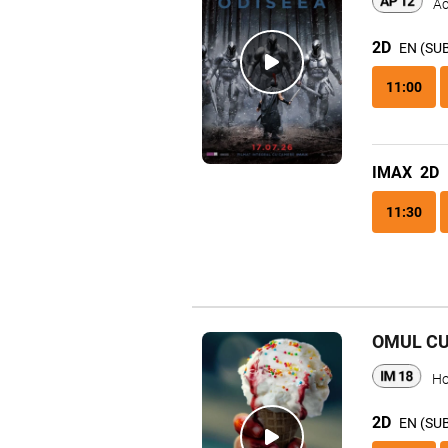
Ac
2D
EN (SU
11:00
IMAX
2D
11:30
OMUL CU
Ho
2D
EN (SU