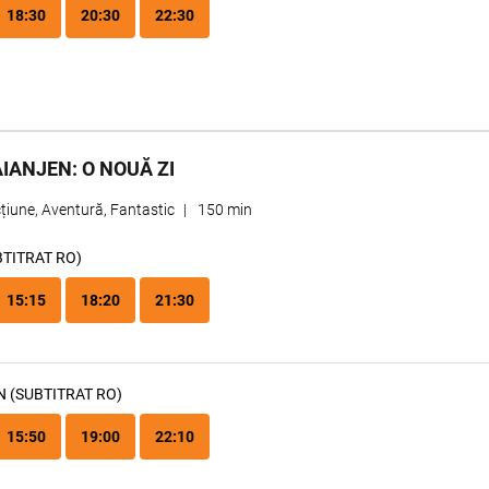
18:30
20:30
22:30
IANJEN: O NOUĂ ZI
țiune, Aventură, Fantastic
|
150 min
BTITRAT RO)
15:15
18:20
21:30
N (SUBTITRAT RO)
15:50
19:00
22:10