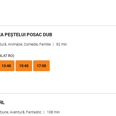
A PEȘTELUI POSAC DUB
ură, Animație, Comedie, Familie
|
92 min
BLAT RO)
13:40
15:45
17:50
RL
țiune, Aventură, Fantastic
|
108 min