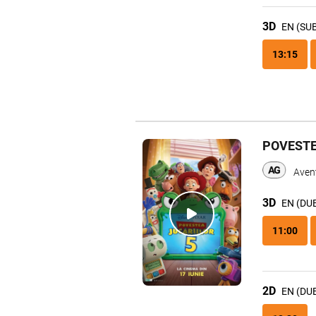
3D
EN (SU
13:15
POVESTE
Avent
3D
EN (DU
11:00
2D
EN (DU