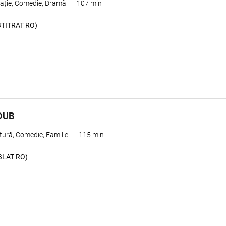
ație, Comedie, Dramă
|
107 min
BTITRAT RO)
DUB
tură, Comedie, Familie
|
115 min
BLAT RO)