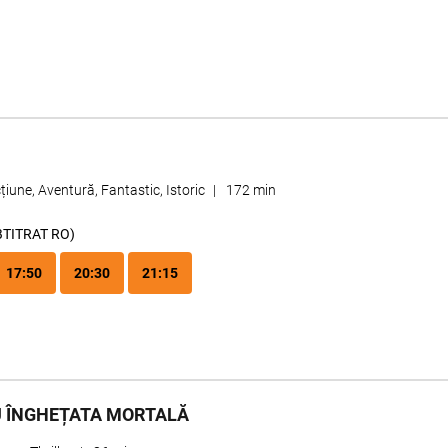
țiune, Aventură, Fantastic, Istoric
|
172 min
BTITRAT RO)
17:50
20:30
21:15
 ÎNGHEȚATA MORTALĂ