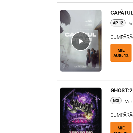
CAPĂTUL
Ac
CUMPĂRĂ-Ț
MIE
AUG. 12
GHOST:2 
Muz
CUMPĂRĂ-Ț
MIE