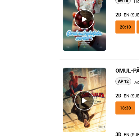
Ho
2D
EN (SU
20:10
OMUL-PĂ
Ac
2D
EN (SU
18:30
3D
EN (SU