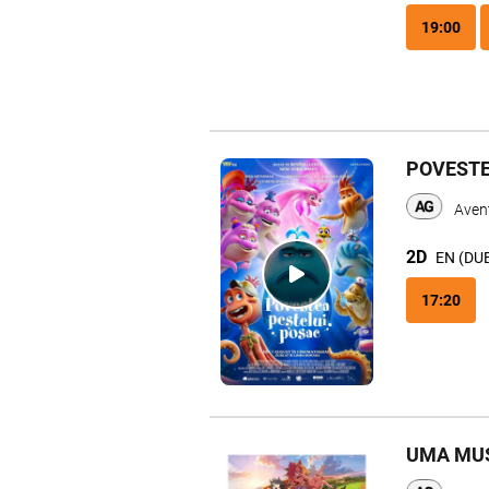
19:00
POVESTE
Avent
2D
EN (DU
17:20
UMA MUS