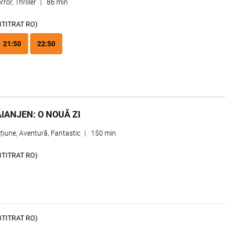
rror, Thriller
|
86 min
BTITRAT RO)
21:50
22:50
IANJEN: O NOUĂ ZI
țiune, Aventură, Fantastic
|
150 min
BTITRAT RO)
BTITRAT RO)