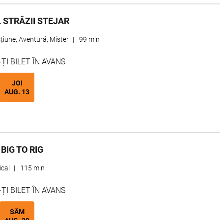
 STRĂZII STEJAR
țiune, Aventură, Mister
|
99 min
I BILET ÎN AVANS
JOI
AUG. 13
BIG TO RIG
ical
|
115 min
I BILET ÎN AVANS
SÂM