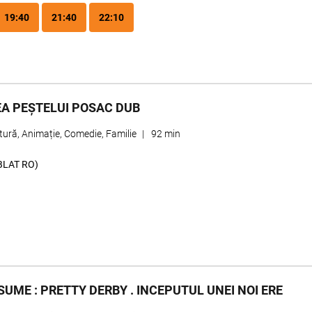
19:40
21:40
22:10
A PEȘTELUI POSAC DUB
ură, Animație, Comedie, Familie
|
92 min
BLAT RO)
UME : PRETTY DERBY . INCEPUTUL UNEI NOI ERE