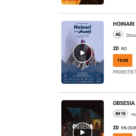
HOINARI
Docu
2D
RO
19:00
PROIECȚIE 
OBSESIA
Ho
2D
EN (SU