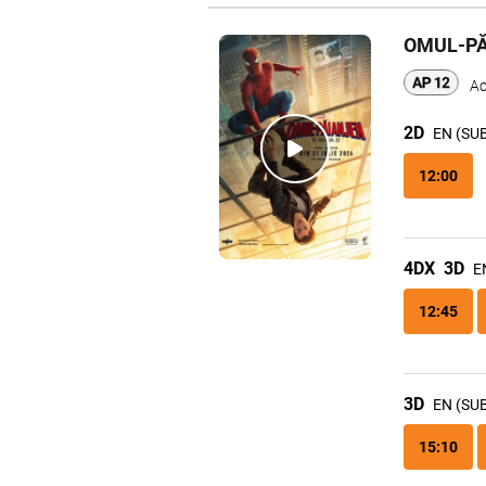
OMUL-PĂ
Ac
2D
EN (SU
12:00
4DX
3D
E
12:45
3D
EN (SU
15:10