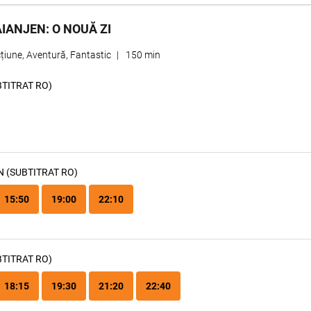
IANJEN: O NOUĂ ZI
țiune, Aventură, Fantastic
|
150 min
BTITRAT RO)
N (SUBTITRAT RO)
15:50
19:00
22:10
BTITRAT RO)
18:15
19:30
21:20
22:40