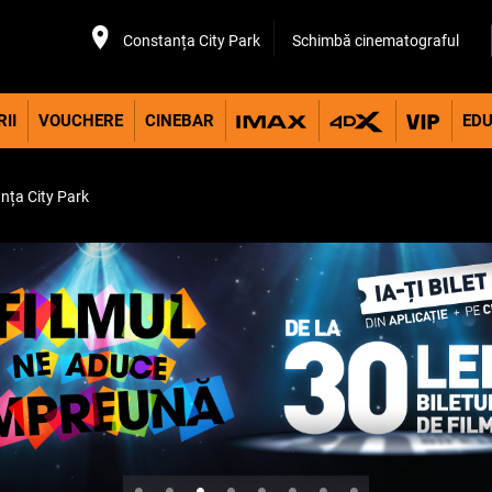
Constanța City Park
Schimbă cinematograful
II
VOUCHERE
CINEBAR
EDU
nța City Park