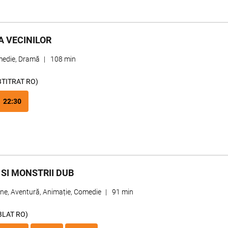
A VECINILOR
edie, Dramă
|
108 min
BTITRAT RO)
22:30
 SI MONSTRII DUB
une, Aventură, Animație, Comedie
|
91 min
BLAT RO)