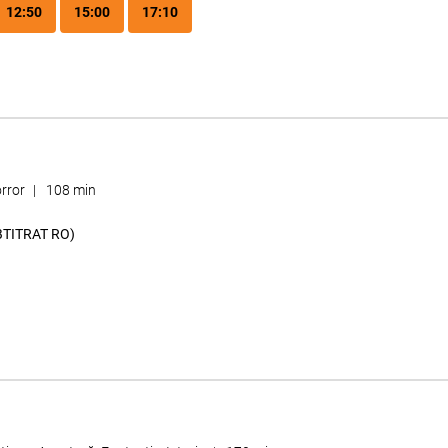
12:50
15:00
17:10
rror
|
108 min
BTITRAT RO)