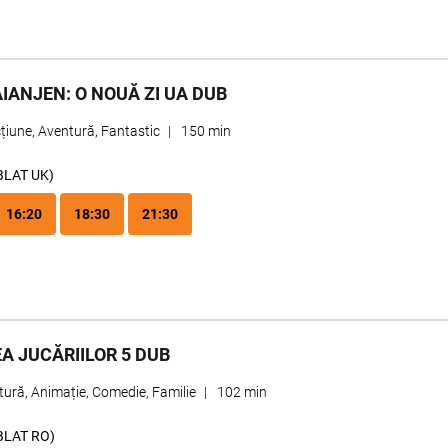
IANJEN: O NOUĂ ZI UA DUB
țiune, Aventură, Fantastic
|
150 min
BLAT UK)
16:20
18:30
21:30
A JUCĂRIILOR 5 DUB
ură, Animație, Comedie, Familie
|
102 min
BLAT RO)