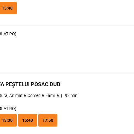
13:40
BLAT RO)
A PEȘTELUI POSAC DUB
ură, Animație, Comedie, Familie
|
92 min
BLAT RO)
13:30
15:40
17:50