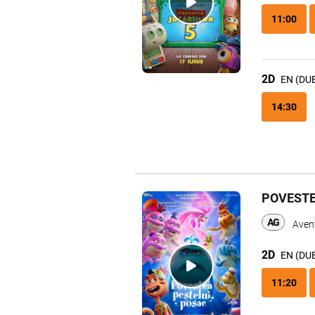
11:00
2D
EN (DU
14:30
POVESTE
Avent
2D
EN (DU
11:20