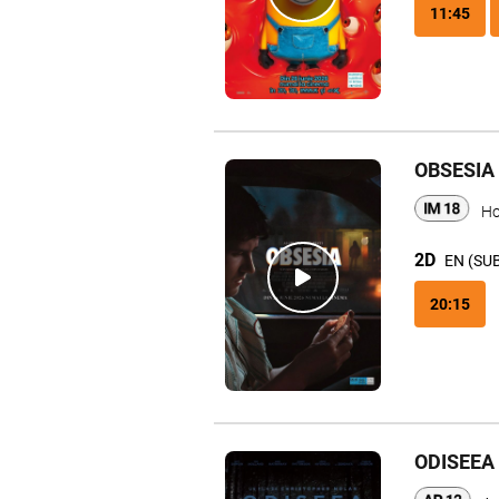
11:45
OBSESIA
Ho
2D
EN (SU
20:15
ODISEEA