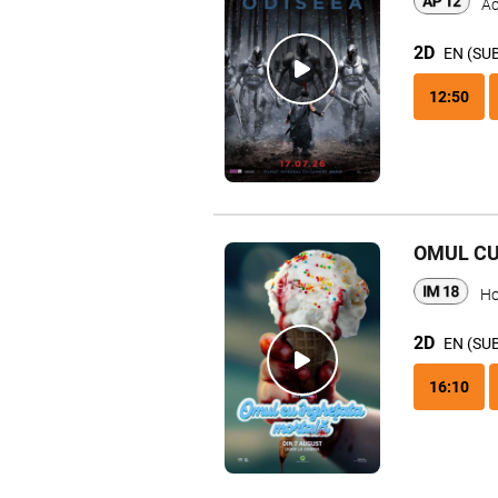
Ac
2D
EN (SU
12:50
OMUL CU
Ho
2D
EN (SU
16:10