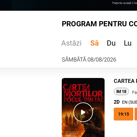
PROGRAM PENTRU CO
Astăzi
Sâ
Du
Lu
SÂMBĂTĂ 08/08/2026
CARTEA 
Fa
2D
EN (SU
19:15