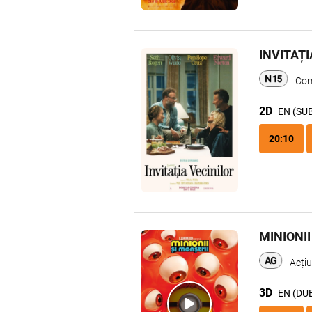
INVITAȚI
Com
2D
EN (SU
20:10
MINIONII
Acți
3D
EN (DU