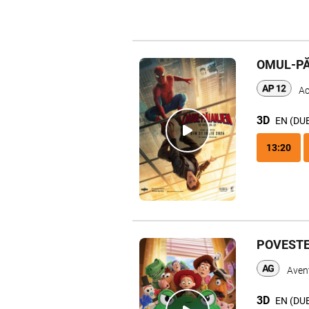
OMUL-PĂ
Ac
3D
EN (DU
13:20
POVESTE
Avent
3D
EN (DU