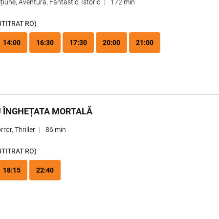
țiune, Aventură, Fantastic, Istoric
|
172 min
BTITRAT RO)
14:00
16:30
17:30
20:00
21:00
 ÎNGHEȚATA MORTALĂ
rror, Thriller
|
86 min
BTITRAT RO)
18:15
22:40