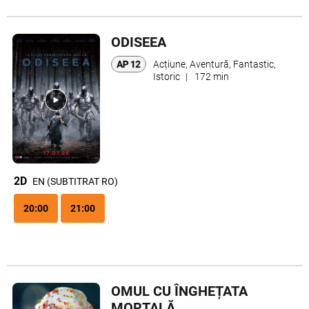
ODISEEA
Acțiune, Aventură, Fantastic,
Istoric
|
172 min
2D
EN (SUBTITRAT RO)
20:00
21:00
OMUL CU ÎNGHEȚATA
MORTALĂ