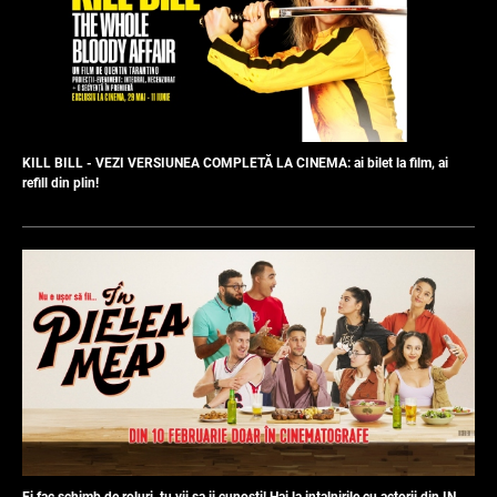
KILL BILL - VEZI VERSIUNEA COMPLETĂ LA CINEMA: ai bilet la film, ai
refill din plin!
Ei fac schimb de roluri, tu vii sa ii cunosti! Hai la intalnirile cu actorii din IN