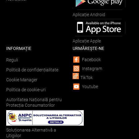
Aplicație Android
Aplicație Apple
INFORMAȚIE
URMĂREȘTE-NE
Facebook
Reguli
Instagram
Politică de confidențialitate
TikTok
Cookie Manager
Youtube
Politica de cookie-uri
Autoritatea Națională pentru
Protecția Consumatorilor
Soluționarea Alternativă a
Litigiilor