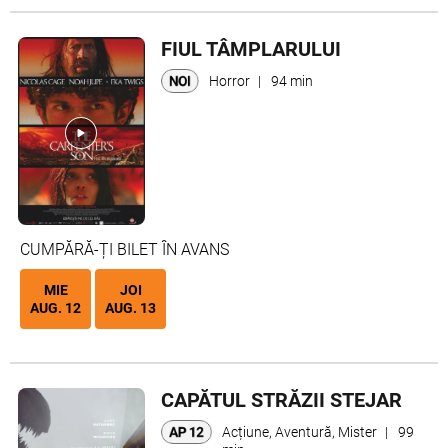
FIUL TÂMPLARULUI
Horror
|
94 min
CUMPĂRĂ-ȚI BILET ÎN AVANS
MIE
JOI
AUG. 12
AUG. 13
CAPĂTUL STRĂZII STEJAR
Acțiune, Aventură, Mister
|
99