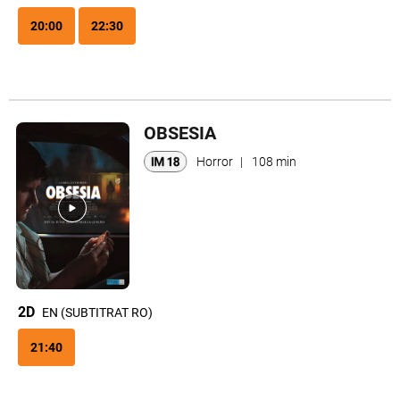
20:00
22:30
OBSESIA
Horror
|
108 min
2D
EN (SUBTITRAT RO)
21:40