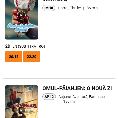
Horror, Thriller
|
86 min
2D
EN (SUBTITRAT RO)
20:15
22:20
OMUL-PĂIANJEN: O NOUĂ ZI
Acțiune, Aventură, Fantastic
|
150 min