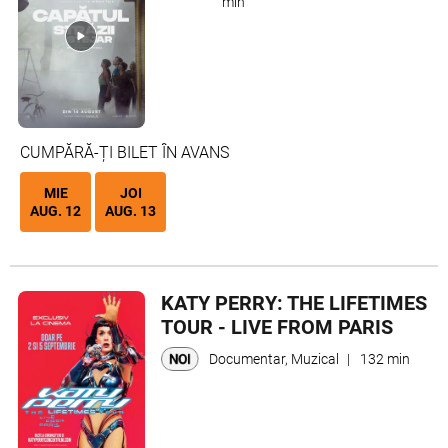
min
CUMPĂRĂ-ȚI BILET ÎN AVANS
MIE
JOI
AUG. 12
AUG. 13
KATY PERRY: THE LIFETIMES
TOUR - LIVE FROM PARIS
Documentar, Muzical
|
132 min