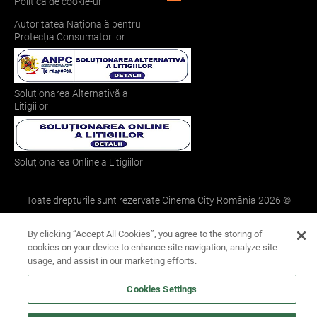
Politica de cookie-uri
Autoritatea Națională pentru
Protecția Consumatorilor
Soluționarea Alternativă a
Litigiilor
Soluționarea Online a Litigiilor
Toate drepturile sunt rezervate Cinema City România
2026
©
By clicking “Accept All Cookies”, you agree to the storing of
cookies on your device to enhance site navigation, analyze site
usage, and assist in our marketing efforts.
Cookies Settings