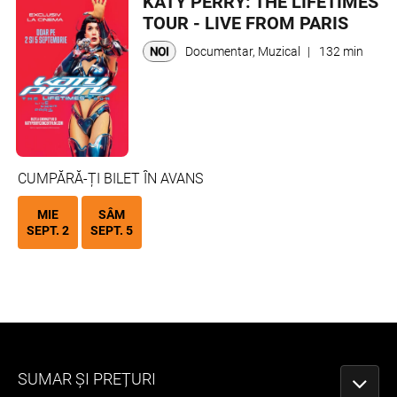
KATY PERRY: THE LIFETIMES
TOUR - LIVE FROM PARIS
Documentar, Muzical
|
132 min
CUMPĂRĂ-ȚI BILET ÎN AVANS
MIE
SÂM
SEPT. 2
SEPT. 5
SUMAR ȘI PREȚURI
PORNEȘ