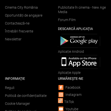
Cinema City România
Publicitate în cinema - New Age
Media
Oportunități de angajare
Forum FIlm
Contactează-ne
DESCARCĂ APLICAȚIA
Întrebări frecvente
Newsletter
Aplicație Android
Aplicație Apple
INFORMAȚIE
URMĂREȘTE-NE
Facebook
Reguli
Instagram
Politică de confidențialitate
TikTok
Cookie Manager
Youtube