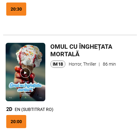
20:30
OMUL CU ÎNGHEȚATA
MORTALĂ
Horror, Thriller
|
86 min
2D
EN (SUBTITRAT RO)
20:00