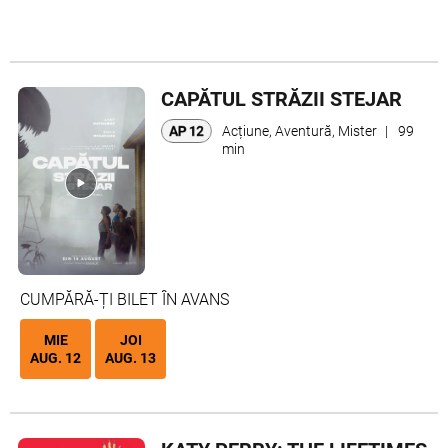
CAPĂTUL STRĂZII STEJAR
Acțiune, Aventură, Mister
|
99
min
CUMPĂRĂ-ȚI BILET ÎN AVANS
MIE
JOI
AUG. 12
AUG. 13