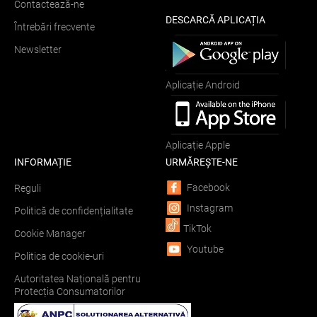
Contactează-ne
DESCARCĂ APLICAȚIA
Întrebări frecvente
Newsletter
Aplicație Android
Aplicație Apple
INFORMAȚIE
URMĂREȘTE-NE
Facebook
Reguli
Instagram
Politică de confidențialitate
TikTok
Cookie Manager
Youtube
Politica de cookie-uri
Autoritatea Națională pentru
Protecția Consumatorilor