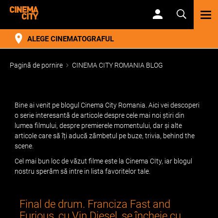
TOG
NAV
ALEGE CINEMATOGRAFUL
Pagină de pornire
CINEMA CITY ROMANIA BLOG
Bine ai venit pe blogul Cinema City Romania. Aici vei descoperi
o serie interesantă de articole despre cele mai noi știri din
lumea filmului, despre premierele momentului, dar și alte
articole care să îți aducă zâmbetul pe buze, trivia, behind the
scene.
Cel mai bun loc de văzut filme este la Cinema CIty, iar blogul
nostru sperăm să intre in lista favoritelor tale.
Final de drum. Franciza Fast and
Furious, cu Vin Diesel, se încheie cu