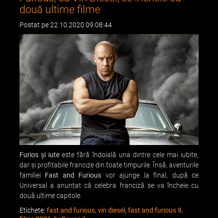
două ultime filme
Postat pe 22.10.2020 09:08:44
Furios și iute
este fără îndoială una dintre cele mai iubite,
dar și profitabile francize din toate timpurile. Însă, aventurile
familiei
Fast and Furious
vor ajunge la final, după ce
Universal a anunțat că celebra franciză se va încheie cu
două ultime capitole.
Etichete:
fast and furious
,
vin diesel
,
fast and furious 9
,