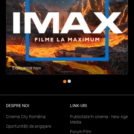
Experience now
DESPRE NOI
LINK-URI
Cinema City România
Publicitate în cinema - New Age
Media
Oportunități de angajare
Forum FIlm