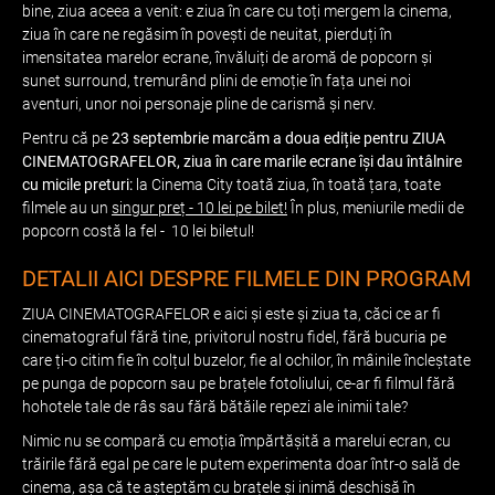
bine, ziua aceea a venit: e ziua în care cu toți mergem la cinema,
ziua în care ne regăsim în povești de neuitat, pierduți în
imensitatea marelor ecrane, învăluiți de aromă de popcorn și
sunet surround, tremurând plini de emoție în fața unei noi
aventuri, unor noi personaje pline de carismă și nerv.
Pentru că pe
23
septembrie marcăm a doua ediție pentru ZIUA
CINEMATOGRAFELOR, ziua în care marile ecrane își dau întâlnire
cu micile preturi:
la Cinema City toată ziua, în toată țara, toate
filmele au un
singur preț - 10 lei pe bilet!
În plus, meniurile medii de
popcorn costă la fel - 10 lei biletul!
DETALII AICI DESPRE FILMELE DIN PROGRAM
ZIUA CINEMATOGRAFELOR e aici și este și ziua ta, căci ce ar fi
cinematograful fără tine, privitorul nostru fidel, fără bucuria pe
care ți-o citim fie în colțul buzelor, fie al ochilor, în mâinile încleștate
pe punga de popcorn sau pe brațele fotoliului, ce-ar fi filmul fără
hohotele tale de râs sau fără bătăile repezi ale inimii tale?
Nimic nu se compară cu emoția împărtășită a marelui ecran, cu
trăirile fără egal pe care le putem experimenta doar într-o sală de
cinema, așa că te așteptăm cu brațele și inimă deschisă în