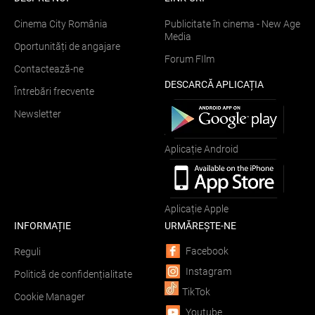
Cinema City România
Publicitate în cinema - New Age
Media
Oportunități de angajare
Forum FIlm
Contactează-ne
DESCARCĂ APLICAȚIA
Întrebări frecvente
Newsletter
Aplicație Android
Aplicație Apple
INFORMAȚIE
URMĂREȘTE-NE
Facebook
Reguli
Instagram
Politică de confidențialitate
TikTok
Cookie Manager
Youtube