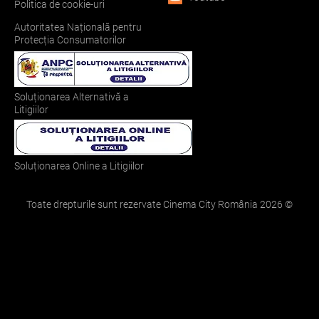
Politica de cookie-uri
Autoritatea Națională pentru
Protecția Consumatorilor
Soluționarea Alternativă a
Litigiilor
Soluționarea Online a Litigiilor
Toate drepturile sunt rezervate Cinema City România
2026
©