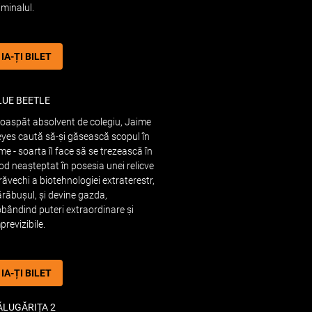
iminalul.
IA-ȚI BILET
LUE BEETLE
oaspăt absolvent de colegiu, Jaime
yes caută să-și găsească scopul în
me - soarta îl face să se trezească în
d neașteptat în posesia unei relicve
răvechi a biotehnologiei extraterestr,
răbușul, și devine gazda,
bândind puteri extraordinare și
previzibile.
IA-ȚI BILET
ĂLUGĂRIȚA 2