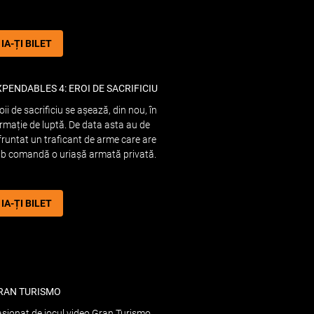
IA-ȚI BILET
XPENDABLES 4: EROI DE SACRIFICIU
oii de sacrificiu se așează, din nou, în
rmație de luptă. De data asta au de
fruntat un traficant de arme care are
b comandă o uriașă armată privată.
IA-ȚI BILET
RAN TURISMO
sionat de jocul video Gran Turismo,