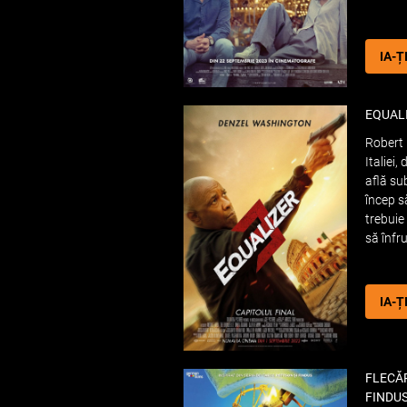
IA-Ț
EQUALI
Robert 
Italiei,
află su
încep s
trebuie 
să înfr
IA-Ț
FLECĂR
FINDU