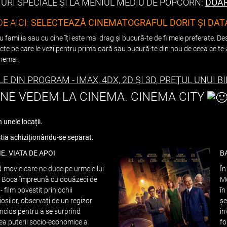
ȚURI SPECIALE ȘI LA MENIUL MEDIU DE POPCORN:
DOAR
DE AICI:
SELECTEAZĂ CINEMATOGRAFUL DORIT ȘI DAT
familia sau cu cine îți este mai drag și bucură-te de filmele preferate. Desco
ecte pe care le vezi pentru prima oară sau bucură-te din nou de ceea ce te-a
inema!
E DIN PROGRAM - IMAX, 4DX, 2D ȘI 3D, PREȚUL UNUI BI
NE VEDEM LA CINEMA. CINEMA CITY
n unele locații.
știa achiziționându-se separat.
E. VIATA DE APOI
B
-movie care ne duce pe urmele lui
În
e Boca împreună cu douăzeci de
Mo
 - film povestit prin ochii
în
ioșilor, observați de un regizor
șe
ncios pentru a se surprind
in
tea puterii socio-economice a
fo