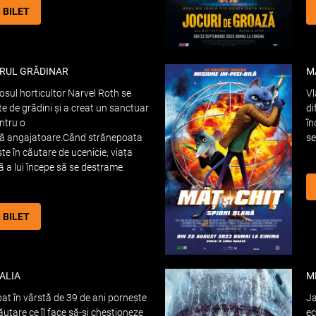
I BILET
RUL GRĂDINAR
M
osul horticultor Narvel Roth se
Vl
ște de grădini și a creat un sanctuar
di
entru o
în
tă angajatoare.Când strănepoata
se
ște în căutare de ucenicie, viața
ă a lui începe să se destrame.
I BILET
ALIA
M
at în vârstă de 39 de ani pornește
Ja
căutare ce îl face să-și chestioneze
ec