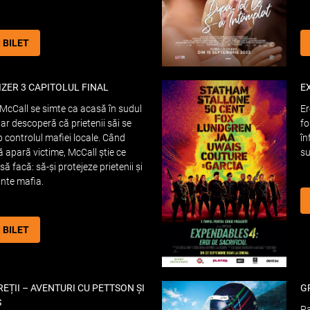
I BILET
ZER 3 CAPITOLUL FINAL
E
McCall se simte ca acasă în sudul
Er
 dar descoperă că prietenii săi se
fo
b controlul mafiei locale. Când
în
ă apară victime, McCall știe ce
su
să facă: să-și protejeze prietenii și
unte mafia.
I BILET
EȚII – AVENTURI CU PETTSON ȘI
G
S
Pa