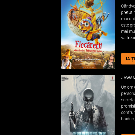
Cândva,
pretuti
mai ord
este gr
mai mul
va treb
IA-Ț
JAWA
Un om 
persona
societa
promisi
confru
haiduc,