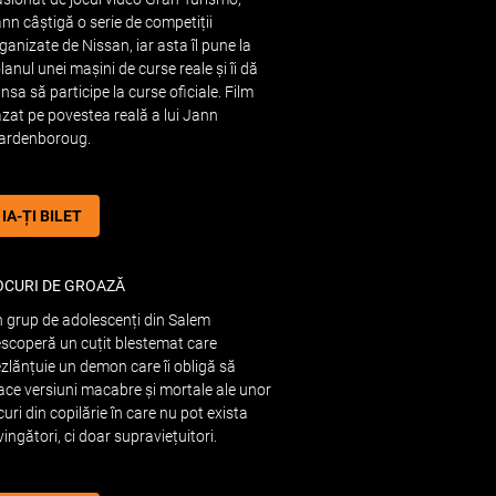
nn câștigă o serie de competiții
ganizate de Nissan, iar asta îl pune la
lanul unei mașini de curse reale și îi dă
nsa să participe la curse oficiale. Film
zat pe povestea reală a lui Jann
ardenboroug.
IA-ȚI BILET
OCURI DE GROAZĂ
 grup de adolescenți din Salem
scoperă un cuțit blestemat care
zlănțuie un demon care îi obligă să
ace versiuni macabre și mortale ale unor
curi din copilărie în care nu pot exista
vingători, ci doar supraviețuitori.