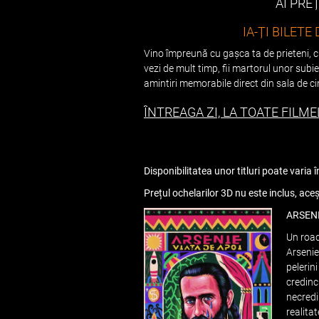
AI PRE
IA-ȚI BILETE 
Vino împreună cu gașca ta de prieteni, cu 
vezi de mult timp, fii martorul unor subi
amintiri memorabile direct din sala de c
ÎNTREAGA ZI, LA TOATE FILMEL
Disponibilitatea unor titluri poate varia î
Prețul ochelarilor 3D nu este inclus, ace
ARSENI
Un road
Arseni
pelerini
credinc
necredi
realita