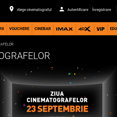
Alege cinematograful
Autentificare
Înregistrare
II
VOUCHERE
CINEBAR
EDU
RAFELOR
TOGRAFELOR