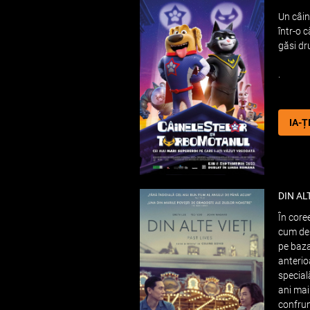
Un câine
într-o c
găsi dr
.
IA-Ț
DIN AL
În core
cum de
pe baza
anterio
special
ani mai 
confrun