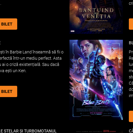
.
cr
I BILET
E
B
ești în Barbie Land înseamnă să fii o
Pr
perfectă într-un mediu perfect. Asta
Re
 ai o criză existențială. Sau dacă
lu
a ești un Ken.
mo
st
Că
do
I BILET
im
LE STELAR ȘI TURBOMOTANUL
C