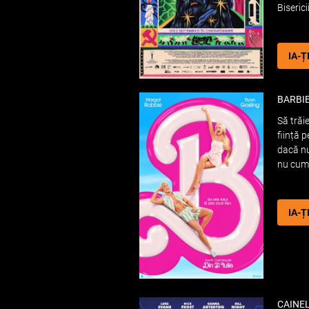
Bisericii
IA-Ț
BARBI
Să trăi
ființă 
dacă nu
nu cumv
IA-Ț
CAINE