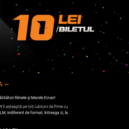
A ~
ărbători filmele și Marele Ecran!
TY
îi așteaptă pe toți iubitorii de filme cu
M, indiferent de format, întreaga zi, la