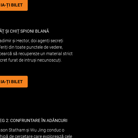
IA-ȚI BILET
ÂȚ ȘI CHIȚ SPIONI BLANĂ
adimir și Hector, doi agenți secreți
feriți din toate punctele de vedere,
cearcă să recupereze un material strict
cret furat de intruși necunoscuți.
IA-ȚI BILET
EG 2: CONFRUNTARE ÎN ADÂNCURI
son Statham și Wu Jing conduc o
hipă de cercetare care explorează cele