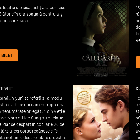
 loial și o pisică justițiară pornesc
19
ălătorie în era spațială pentru a-și
ră
umul spre casă.
no
de
Ir
Re
I BILET
TE VIEȚI
D
eană „in-yun” se referă și la modul
Te
stinul aduce doi oameni împreună
ce
 nenumăratelor legături din viețile
șt
are. Nora și Hae Sung au o relație
bă
ă, dar se despart în copilărie.20 de
mo
târziu, cei doi se regăsesc și își
av
tă noțiunile despre iubire și destin.
în