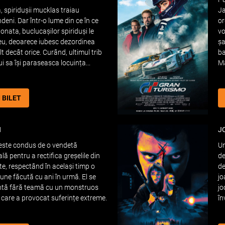
 spiridușii mucklas traiau
Ja
ndeni. Dar într-o lume din ce în ce
or
onata, buclucașilor spiriduși le
vo
eu, deoarece iubesc dezordinea
șa
t decât orice. Curând, ultimul trib
ba
ui sa își paraseasca locuința...
M
I BILET
N
J
este condus de o vendetă
Un
lă pentru a rectifica greșelile din
de
te, respectând în același timp o
de
une făcută cu ani în urmă. El se
jo
ntă fără teamă cu un monstruos
jo
 care a provocat suferințe extreme.
în