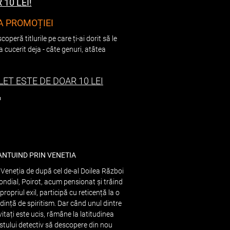
 10 LEI!
A PROMOȚIEI
peră titlurile pe care ți-ai dorit să le
 cucerit deja - câte genuri, atâtea
LET ESTE DE DOAR 10 LEI
ANTUIND PRIN VENETIA
 Veneția de după cel de-al Doilea Război
ndial, Poirot, acum pensionat și trăind
 propriul exil, participă cu reticență la o
dință de spiritism. Dar când unul dintre
vitați este ucis, rămâne la latitudinea
stului detectiv să descopere din nou