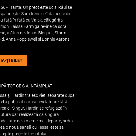
56 - Franța. Un preot este ucis. Răul se
spândește. Sora Irene se întâlnește din
u față în față cu Valak, călugărița
mon. Taissa Farmiga revine ca sora
ene, alături de Jonas Bloquet, Storm
id, Anna Popplewell și Bonnie Aarons,
IA-ȚI BILET
UPĂ TOT CE S-A ÎNTÂMPLAT
ssa și Hardin trăiesc vieți separate după
 el a publicat cartea revelatoare fără
irea ei. Singur, Hardin se refugiază în
utură dar realizează că singura
dalitate de a merge mai departe, și de a
ea o nouă șansă cu Tessa, este să
drepte greșelile trecutului.