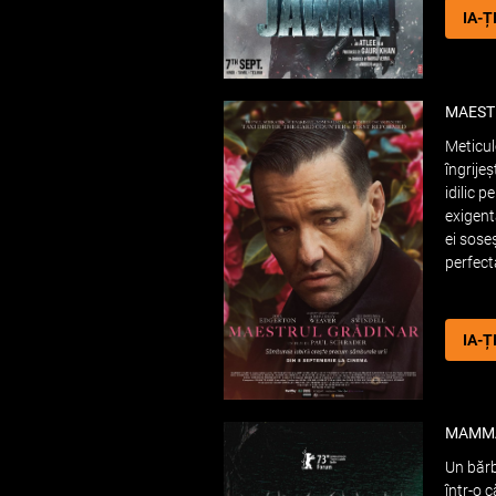
IA-Ț
MAEST
Meticul
îngrije
idilic p
exigen
ei sose
perfect
IA-Ț
MAMM
Un bărb
într-o 