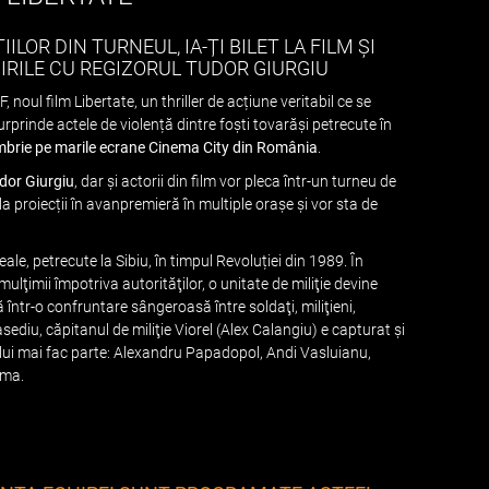
LOR DIN TURNEUL, IA-ȚI BILET LA FILM ȘI
NIRILE CU REGIZORUL TUDOR GIURGIU
 noul film Libertate, un thriller de acțiune veritabil ce se
rprinde actele de violență dintre foști tovarăși petrecute în
mbrie pe marile ecrane Cinema City din România
.
dor Giurgiu
, dar și actorii din film vor pleca într-un turneu de
a proiecții în avanpremieră în multiple orașe și vor sta de
eale, petrecute la Sibiu, în timpul Revoluției din 1989. În
ulţimii împotriva autorităţilor, o unitate de miliţie devine
 într-o confruntare sângeroasă între soldaţi, miliţieni,
asediu, căpitanul de miliţie Viorel (Alex Calangiu) e capturat și
mului mai fac parte: Alexandru Papadopol, Andi Vasluianu,
oma.