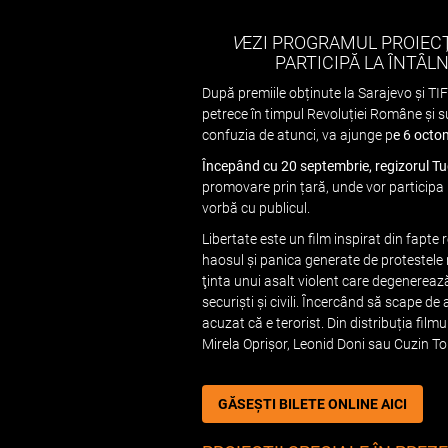
V
EZI PROGRAMUL PROIECȚII
PARTICIPĂ LA ÎNTÂL
După premiile obținute la Sarajevo și TIFF,
petrece în timpul Revoluției Române și su
confuzia de atunci, va ajunge p
e 6 octo
Începând cu 20 septembrie, regizorul Tu
promovare prin țară, unde vor participa l
vorbă cu publicul.
Libertate este un film inspirat din fapte r
haosul și panica generate de protestele m
ţinta unui asalt violent care degenerează
securiști și civili. Încercând să scape de 
acuzat că e terorist. Din distribuția fil
Mirela Oprișor, Leonid Doni sau Cuzin T
GĂSEȘTI BILETE ONLINE AICI