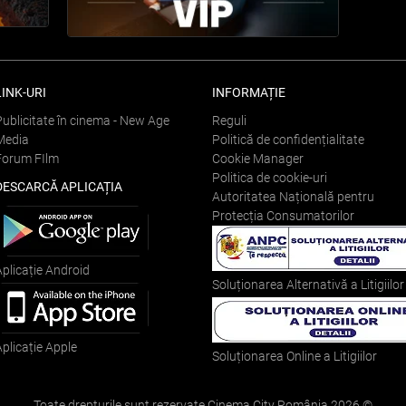
LINK-URI
INFORMAȚIE
Publicitate în cinema - New Age
Reguli
Media
Politică de confidențialitate
Forum FIlm
Cookie Manager
Politica de cookie-uri
DESCARCĂ APLICAȚIA
Autoritatea Națională pentru
Protecția Consumatorilor
Aplicație Android
Soluționarea Alternativă a Litigiilor
Aplicație Apple
Soluționarea Online a Litigiilor
Toate drepturile sunt rezervate Cinema City România
2026
©