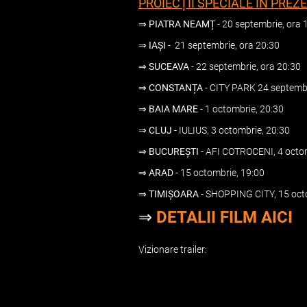
PROIECȚII SPECIALE ÎN PRE
⇒
PIATRA NEAMȚ
- 20 septembrie, ora 
⇒
IAȘI
- 21 septembrie, ora 20:30
⇒
SUCEAVA
- 22 septembrie, ora 20:30
⇒
CONSTANȚA
- CITY PARK 24 septembr
⇒
BAIA MARE
- 1 octombrie, 20:30
⇒
CLUJ
- IULIUS, 3 octombrie, 20:30
⇒
BUCUREȘTI
- AFI COTROCENI, 4 octo
⇒
ARAD
- 15 octombrie, 19:00
⇒
TIMIȘOARA
- SHOPPING CITY, 15 oct
⇒
DETALII FILM AICI
Vizionare trailer: