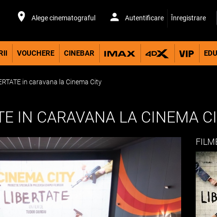
Alege cinematograful
Autentificare
Înregistrare
II
VOUCHERE
CINEBAR
EDU
ERTATE in caravana la Cinema City
TE IN CARAVANA LA CINEMA C
FILM