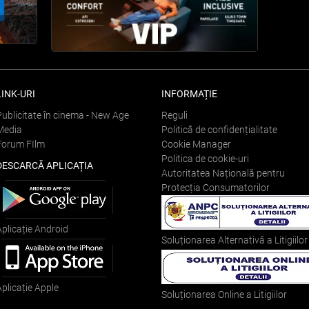
LINK-URI
INFORMAȚIE
Publicitate în cinema - New Age
Reguli
Media
Politică de confidențialitate
Forum FIlm
Cookie Manager
Politica de cookie-uri
DESCARCĂ APLICAȚIA
Autoritatea Națională pentru
Protecția Consumatorilor
Aplicație Android
Soluționarea Alternativă a Litigiilor
Aplicație Apple
Soluționarea Online a Litigiilor