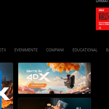
URMĂT
ȚII
EVENIMENTE
COMPANII
EDUCAȚIONAL
B