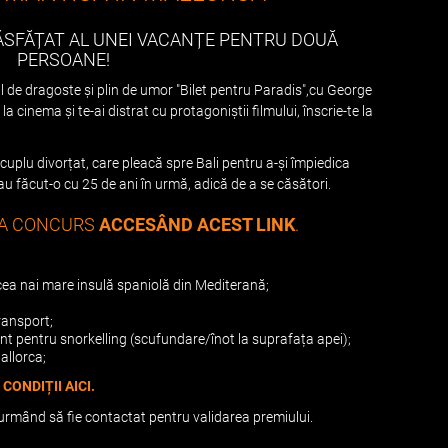
RĂSFĂȚAT AL UNEI VACANȚE PENTRU DOUĂ
PERSOANE!
l de dragoste și plin de umor "Bilet pentru Paradis",cu George
a cinema și te-ai distrat cu protagoniștii filmului, înscrie-te la
plu divorțat, care pleacă spre Bali pentru a-și împiedica
 au făcut-o cu 25 de ani în urmă, adică de a se căsători.
 LA CONCURS
ACCESÂND ACEST LINK
.
 cea nai mare insulă spaniolă din Mediterană;
ransport;
nt pentru snorkelling (scufundare/înot la suprafața apei);
allorca;
CONDIȚII AICI.
 urmând să fie contactat pentru validarea premiului.