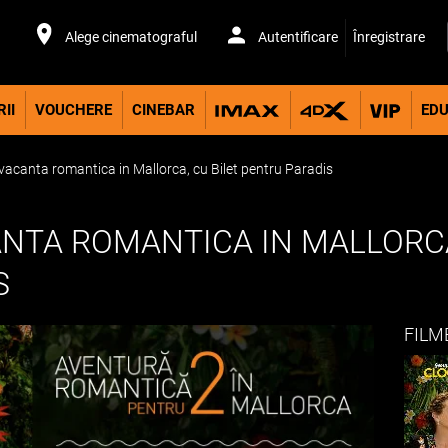
Alege cinematograful
Autentificare
Înregistrare
II
VOUCHERE
CINEBAR
EDU
vacanta romantica in Mallorca, cu Bilet pentru Paradis
NTA ROMANTICA IN MALLORCA
S
FILM