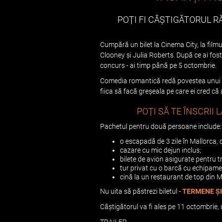
POȚI FI CÂȘTIGĂTORUL 
Cumpără un bilet la Cinema City, la filmu
Clooney și Julia Roberts. După ce ai fost l
concurs - ai timp până pe 5 octombrie.
Comedia romantică redă povestea unui cu
fiica să facă greșeala pe care ei cred că
POȚI SĂ TE ÎNSCRII
Pachetul pentru două persoane include:
o escapadă de 3 zile în Mallorca,
cazare cu mic dejun inclus;
bilete de avion asigurate pentru t
tur privat cu o barcă cu echipame
cină la un restaurant de top din M
Nu uita să păstrezi biletul -
TERMENE ȘI 
Câștigătorul va fi ales pe 11 octombrie,