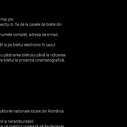
 mai jos:
city.ro, fie de la casele de bilete din
i numele complet, adresa de e-mail,
t și pe biletul electronic în cazul
 păstrarea biletului până la ridicarea
te biletul la proiecția cinematografică,
ărbătorile naționale locale din România
bil și nerambursabil.
 și că premiul urmează să fie declarat