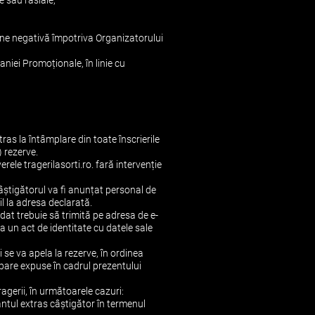
e sau rasiale;
dine negativă împotriva Organizatorului
niei Promoționale, în linie cu
tras la întâmplare din toate înscrierile
) rezerve.
rele tragerilasorti.ro. fară intervenție
âștigătorul va fi anunțat personal de
il la adresa declarată.
idat trebuie să trimită pe adresa de e-
a un act de identitate cu datele sale
i se va apela la rezerve, în ordinea
ipare expuse în cadrul prezentului
agerii, în următoarele cazuri:
antul extras câștigător în termenul