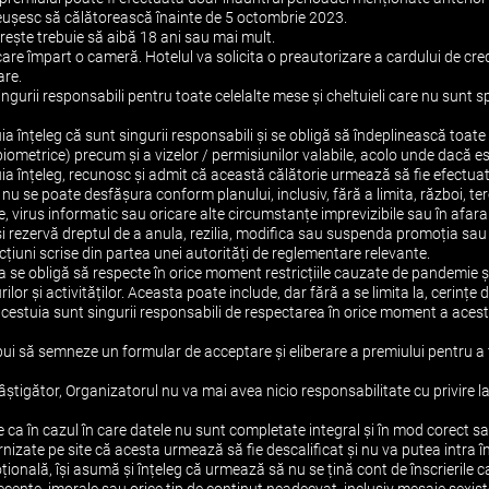
 reușesc să călătorească înainte de 5 octombrie 2023.
rește trebuie să aibă 18 ani sau mai mult.
are împart o cameră. Hotelul va solicita o preautorizare a cardului de cre
are.
singurii responsabili pentru toate celelalte mese și cheltuieli care nu sunt 
uia înțeleg că sunt singurii responsabili și se obligă să îndeplinească toa
iometrice) precum și a vizelor / permisiunilor valabile, acolo unde dacă es
uia înțeleg, recunosc și admit că această călătorie urmează să fie efectuată 
i nu se poate desfășura conform planului, inclusiv, fără a limita, război, 
are, virus informatic sau oricare alte circumstanțe imprevizibile sau în afar
și rezervă dreptul de a anula, rezilia, modifica sau suspenda promoția sa
cțiuni scrise din partea unei autorități de reglementare relevante.
ia se obligă să respecte în orice moment restricțiile cauzate de pandemie și
urilor și activităților. Aceasta poate include, dar fără a se limita la, cerințe
acestuia sunt singurii responsabili de respectarea în orice moment a acesto
bui să semneze un formular de acceptare și eliberare a premiului pentru a fi
știgător, Organizatorul nu va mai avea nicio responsabilitate cu privire 
e ca în cazul în care datele nu sunt completate integral și în mod corect sa
furnizate pe site că acesta urmează să fie descalificat şi nu va putea intra î
ională, își asumă și înțeleg că urmează să nu se țină cont de înscrierile c