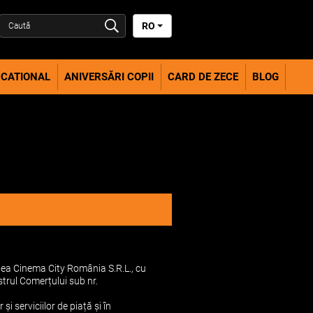
RO
CATIONAL
ANIVERSĂRI COPII
CARD DE ZECE
BLOG
ea Cinema City România S.R.L., cu
strul Comerțului sub nr.
serviciilor de piață și în