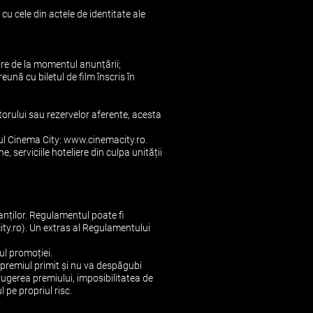
cu cele din actele de identitate ale
ore de la momentul anunțării;
eună cu biletul de film înscris în
torului sau rezervelor aferente, acesta
e-ul Cinema City: www.cinemacity.ro.
serviciile hoteliere din culpa unității
nților. Regulamentul poate fi
ity.ro). Un extras al Regulamentului
ul promoției.
u premiul primit şi nu va despăgubi
rugerea premiului, imposibilitatea de
 pe propriul risc.