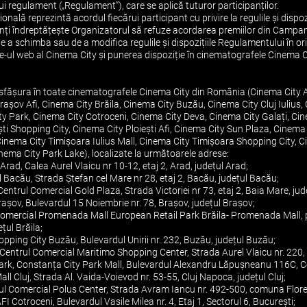
i regulament („Regulament”), care se aplică tuturor participanților.
ală reprezintă acordul fiecărui participant cu privire la regulile și dispozi
ipanți îndreptățește Organizatorul să refuze acordarea premiilor din Camp
de a schimba sau de a modifica regulile și dispozițiile Regulamentului în o
site-ul web al Cinema City și punerea dispoziție în cinematografele Cinema
fășura în toate cinematografele Cinema City din România (Cinema City 
așov Afi, Cinema City Brăila, Cinema City Buzău, Cinema City Cluj Iulius,
 Park, Cinema City Cotroceni, Cinema City Deva, Cinema City Galați, Cin
ești Shopping City, Cinema City Ploiești Afi, Cinema City Sun Plaza, Cinem
Cinema City Timișoara Iulius Mall, Cinema City Timișoara Shopping City, 
nema City Park Lake), localizate la următoarele adrese:
rad, Calea Aurel Vlaicu nr 10-12, etaj 2, Arad, județul Arad;
 Bacău, Strada Ștefan cel Mare nr 28, etaj 2, Bacău, județul Bacău;
entrul Comercial Gold Plaza, Strada Victoriei nr 73, etaj 2, Baia Mare, j
așov, Bulevardul 15 Noiembrie nr. 78, Brașov, județul Brașov;
i Comercial Promenada Mall European Retail Park Brăila- Promenada Mall, 
țul Brăila;
pping City Buzău, Bulevardul Unirii nr. 232, Buzău, județul Buzău;
Centrul Comercial Maritimo Shopping Center, Strada Aurel Vlaicu nr. 220,
Park, Constanța City Park Mall, Bulevardul Alexandru Lăpușneanu 116C, C
Mall Cluj, Strada Al. Vaida-Voievod nr. 53-55, Cluj Napoca, județul Cluj;
ul Comercial Polus Center, Strada Avram Iancu nr. 492-500, comuna Floreșt
I Cotroceni, Bulevardul Vasile Milea nr. 4, Etaj 1, Sectorul 6, București;