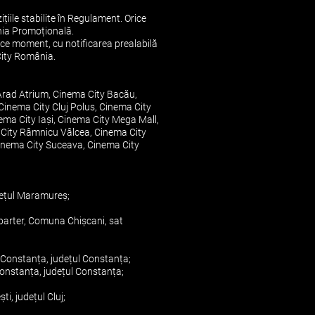
țiile stabilite în Regulament. Orice
ania Promoțională.
rice moment, cu notificarea prealabilă
 City România.
Arad Atrium, Cinema City Bacău,
 Cinema City Cluj Polus, Cinema City
ema City Iași, Cinema City Mega Mall,
a City Râmnicu Vâlcea, Cinema City
Cinema City Suceava, Cinema City
udețul Maramureș;
parter, Comuna Chişcani, sat
 Constanța, județul Constanța;
onstanța, județul Constanța;
i, județul Cluj;