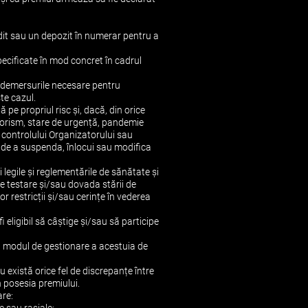
dit sau un depozit în numerar pentru a
specificate în mod concret în cadrul
te demersurile necesare pentru
te cazul.
pe propriul risc și, dacă, din orice
terorism, stare de urgență, pandemie
a controlului Organizatorului sau
u de a suspenda, înlocui sau modifica
 legile și reglementările de sănătate și
 de testare și/sau dovada stării de
r restricții și/sau cerințe în vederea
 eligibil să câștige și/sau să participe
la modul de gestionare a acestuia de
u există orice fel de discrepanțe între
n posesia premiului.
are: