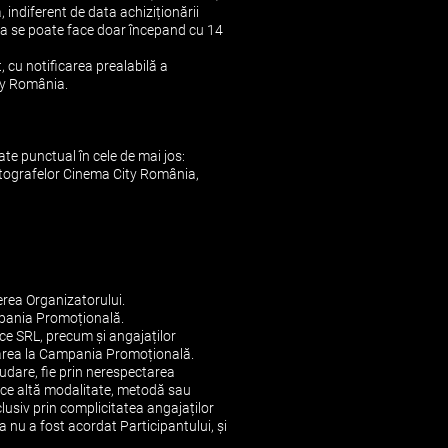
 indiferent de data achiziționării
ierea se poate face doar începand cu 14
 cu notificarea prealabilă a
ity România.
te punctual în cele de mai jos:
ematografelor Cinema City România,
rerea Organizatorului.
ampania Promoțională.
e SRL, precum și angajaților
ciparea la Campania Promoțională.
audare, fie prin nerespectarea
ice altă modalitate, metodă sau
lusiv prin complicitatea angajaților
a nu a fost acordat Participantului, și