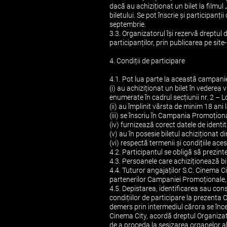
dacă au achiziționat un bilet la filmul
biletului. Se pot înscrie și participan
septembrie.
3.3. Organizatorul își rezervă dreptul
participanților, prin publicarea pe si
4. Condiții de participare
4.1. Pot lua parte la această campanie
(i) au achiziționat un bilet în vederea
enumerate în cadrul secțiunii nr. 2 – 
(ii) au împlinit vârsta de minim 18 ani
(iii) se înscriu în Campania Promoțion
(iv) furnizează corect datele de identi
(v) au în posesie biletul achiziționat d
(vi) respectă termenii și condițiile ace
4.2. Participantul se obligă să prezinte
4.3. Persoanele care achiziționează b
4.4. Tuturor angajaților S.C. Cinema
partenerilor Campaniei Promoționale, c
4.5. Depistarea, identificarea sau cons
condițiilor de participare la prezent
demers prin intermediul cărora se înce
Cinema City, acordă dreptul Organizator
de a proceda la sesizarea organelor ab