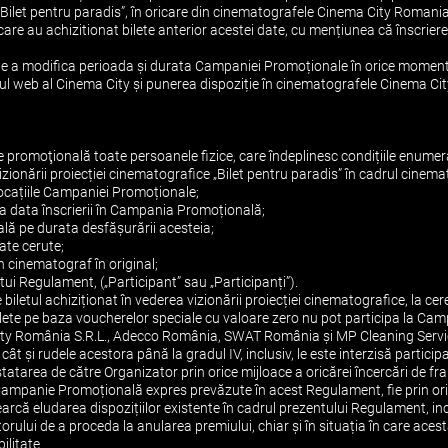
 „Bilet pentru paradis”, în oricare din cinematografele Cinema City Romania,
ții care au achizitionat bilete anterior acestei date, cu mențiunea că înscr
 de a modifica perioada și durata Campaniei Promoționale în orice moment,
te-ul web al Cinema City și punerea dispoziție în cinematografele Cinema C
 promoţională toate persoanele fizice, care îndeplinesc condițiile enumera
 vizionării proiecției cinematografice „Bilet pentru paradis” în cadrul cin
Locațiile Campaniei Promoționale;
 la data înscrierii în Campania Promoțională;
ală pe durata desfășurării acesteia;
tate cerute;
in cinematograf în original;
stui Regulament, („Participant” sau „Participanți”).
 biletul achiziționat în vederea vizionării proiecției cinematografice, la ce
ilete pe baza voucherelor speciale cu valoare zero nu pot participa la C
 City România S.R.L., Adecco România, SWAT România și MP Cleaning Servic
ât și rudele acestora până la gradul IV, inclusiv, le este interzisă parti
tatarea de către Organizator prin orice mijloace a oricărei încercări de fr
a Campanie Promoțională expres prevăzute în acest Regulament, fie prin or
arcă eludarea dispozițiilor existente în cadrul prezentului Regulament, inc
ului de a proceda la anularea premiului, chiar și în situația în care acest
ilitate.