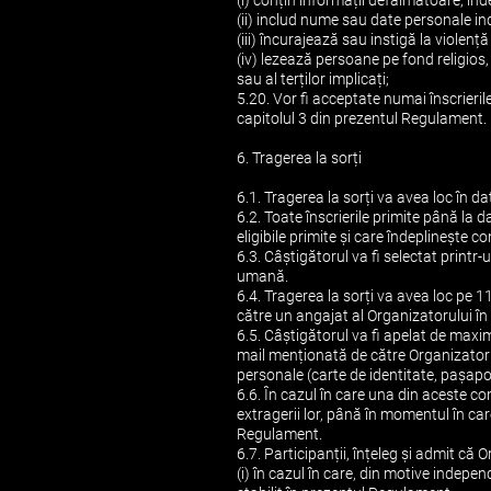
(i) conțin informații defăimătoare, ind
(ii) includ nume sau date personale in
(iii) încurajează sau instigă la violen
(iv) lezează persoane pe fond religios
sau al terților implicați;
5.20. Vor fi acceptate numai înscrieri
capitolul 3 din prezentul Regulament.
6. Tragerea la sorți
6.1. Tragerea la sorți va avea loc în 
6.2. Toate înscrierile primite până la d
eligibile primite și care îndeplinește 
6.3. Câștigătorul va fi selectat printr-
umană.
6.4. Tragerea la sorți va avea loc pe 
către un angajat al Organizatorului în m
6.5. Câștigătorul va fi apelat de maxim
mail menționată de către Organizator o
personale (carte de identitate, pașapo
6.6. În cazul în care una din aceste con
extragerii lor, până în momentul în ca
Regulament.
6.7. Participanții, înțeleg și admit că
(i) în cazul în care, din motive indep