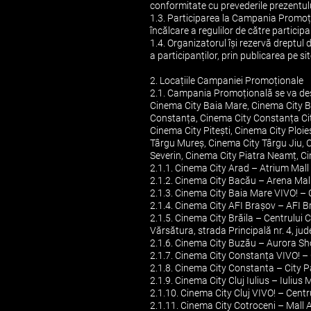
conformitate cu prevederile prezentulu
1.3. Participarea la Campania Promoțion
încălcare a regulilor de către partic
1.4. Organizatorul își rezervă dreptul 
a participanților, prin publicarea pe 
2. Locațiile Campaniei Promoționale
2.1. Campania Promoțională se va des
Cinema City Baia Mare, Cinema City Br
Constanța, Cinema City Constanța City
Cinema City Pitești, Cinema City Ploi
Târgu Mureș, Cinema City Târgu Jiu, 
Severin, Cinema City Piatra Neamț, Ci
2.1.1. Cinema City Arad – Atrium Mall A
2.1.2. Cinema City Bacău – Arena Mall
2.1.3. Cinema City Baia Mare VIVO! – C
2.1.4. Cinema City AFI Brașov – AFI Br
2.1.5. Cinema City Brăila – Centrulu
Vărsătura, strada Principală nr. 4, jude
2.1.6. Cinema City Buzău – Aurora Sho
2.1.7. Cinema City Constanța VIVO! – 
2.1.8. Cinema City Constanta – City 
2.1.9. Cinema City Cluj Iulius – Iulius 
2.1.10. Cinema City Cluj VIVO! – Centr
2.1.11. Cinema City Cotroceni – Mall AF