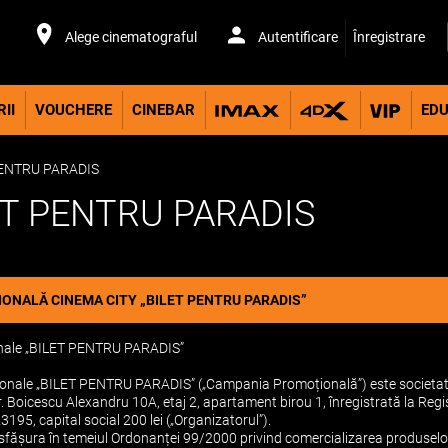
Alege cinematograful
Autentificare
Înregistrare
II
VOUCHERE
CINEBAR
EDU
ENTRU PARADIS
T PENTRU PARADIS
NALĂ CINEMA CITY „BILET PENTRU PARADIS”
onale „BILET PENTRU PARADIS”
ionale „BILET PENTRU PARADIS” („Campania Promoțională”) este societat
r. Boicescu Alexandru 10A, etaj 2, apartament birou 1, înregistrată la Regi
95, capital social 200 lei („Organizatorul”).
ășura în temeiul Ordonanței 99/2000 privind comercializarea produselor și 