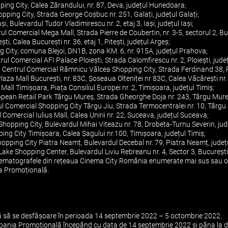
ing City, Calea Zărandului, nr. 87, Deva, județul Hunedoara;
opping City, Strada George Coșbuc nr. 251, Galați, județul Galați;
și, Bulevardul Tudor Vladimirescu nr. 2, etaj 3, Iași, județul Iași;
l Comercial Mega Mall, Strada Pierre de Coubertin, nr. 3-5, sectorul 2, Bu
ști, Calea București nr. 36, etaj 1, Pitești, județul Argeș;
g City, comuna Blejoi, DN1B, zona KM. 6, nr. 915A, județul Prahova;
rul Comercial AFI Palace Ploiești, Strada Calomfirescu nr. 2, Ploiești, jud
 Centrul Comercial Râmnicu Vâlcea Shopping City, Strada Ferdinand 38, 
za Mall București, nr. 83C, Șoseaua Olteniței nr 83C, Calea Văcărești nr. 3
Mall Timișoara, Piața Consiliul Europei nr. 2, Timișoara, județul Timiș;
opean Retail Park Târgu Mureș, Strada Gheorghe Doja nr. 243, Târgu Mure
l Comercial Shopping City Târgu Jiu, Strada Termocentralei nr. 10, Târgu J
Comercial Iulius Mall, Calea Unirii nr. 22, Suceava, județul Suceava;
Shopping City, Bulevardul Mihai Viteazu nr. 78, Drobeta-Turnu Severin, jud
ing City Timișoara, Calea Șagului nr.100, Timișoara, județul Timiș;
opping City Piatra Neamț, Bulevardul Decebal nr. 79, Piatra Neamț, jude
ake Shopping Center, Bulevardul Liviu Rebreanu nr. 4, Sector 3, București
cinematografele din rețeaua Cinema City România enumerate mai sus sau o
a Promoțională.
să se desfășoare în perioada 14 septembrie 2022 – 5 octombrie 2022.
Campania Promoțională începând cu data de 14 septembrie 2022 și pâna la 