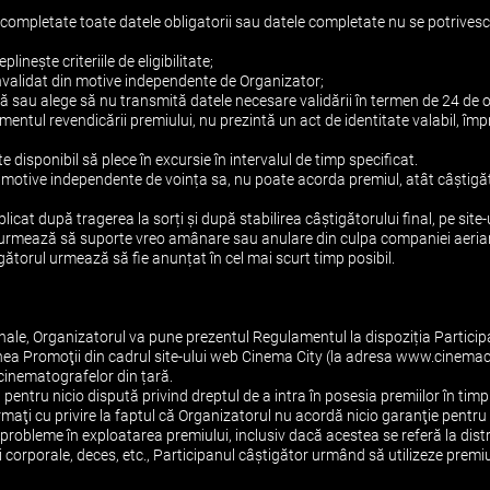
re completate toate datele obligatorii sau datele completate nu se potrivesc 
plinește criteriile de eligibilitate;
 invalidat din motive independente de Organizator;
nță sau alege să nu transmită datele necesare validării în termen de 24 de 
omentul revendicării premiului, nu prezintă un act de identitate valabil, împr
te disponibil să plece în excursie în intervalul de timp specificat.
in motive independente de voința sa, nu poate acorda premiul, atât câștigă
licat după tragerea la sorți și după stabilirea câștigătorului final, pe sit
on urmează să suporte vreo amânare sau anulare din culpa companiei aeriane, 
tigătorul urmează să fie anunțat în cel mai scurt timp posibil.
ale, Organizatorul va pune prezentul Regulamentul la dispoziția Participa
iunea Promoţii din cadrul site-ului web Cinema City (la adresa www.cinemac
l cinematografelor din țară.
pentru nicio dispută privind dreptul de a intra în posesia premiilor în timp
ormaţi cu privire la faptul că Organizatorul nu acordă nicio garanţie pentr
 probleme în exploatarea premiului, inclusiv dacă acestea se referă la dist
i corporale, deces, etc., Participanul câştigător urmând să utilizeze premiul