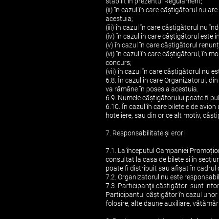
stabilit în prezentul Regulament;
(ii) în cazul în care câștigătorul nu a
acestuia;
(iii) în cazul în care câștigătorul nu înde
(iv) în cazul în care câștigătorul este
(v) în cazul în care câștigătorul renu
(vi) în cazul în care câștigătorul, în m
concurs;
(vii) în cazul în care câștigătorul nu es
6.8. În cazul în care Organizatorul, d
va rămâne în posesia acestuia.
6.9. Numele câștigătorului poate fi pub
6.10. În cazul în care biletele de avi
hoteliere, sau din orice alt motiv, câș
7. Responsabilitate și erori
7.1. La începutul Campaniei Promoțion
consultat la casa de bilete și în secț
poate fi distribuit sau afișat în cadru
7.2. Organizatorul nu este responsabil 
7.3. Participanţii câştigători sunt inf
Participantul câştigător în cazul unor
folosire, alte daune auxiliare, vătămăr