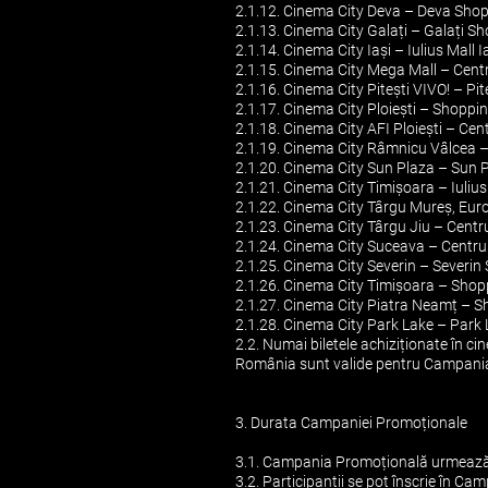
2.1.12. Cinema City Deva – Deva Shopp
2.1.13. Cinema City Galați – Galați Sh
2.1.14. Cinema City Iași – Iulius Mall Ia
2.1.15. Cinema City Mega Mall – Centru
2.1.16. Cinema City Pitești VIVO! – Pite
2.1.17. Cinema City Ploiești – Shoppin
2.1.18. Cinema City AFI Ploiești – Cent
2.1.19. Cinema City Râmnicu Vâlcea –
2.1.20. Cinema City Sun Plaza – Sun Pla
2.1.21. Cinema City Timișoara – Iulius 
2.1.22. Cinema City Târgu Mureș, Eur
2.1.23. Cinema City Târgu Jiu – Centru
2.1.24. Cinema City Suceava – Centrul 
2.1.25. Cinema City Severin – Severin 
2.1.26. Cinema City Timișoara – Shopp
2.1.27. Cinema City Piatra Neamț – Sh
2.1.28. Cinema City Park Lake – Park L
2.2. Numai biletele achiziționate în 
România sunt valide pentru Campani
3. Durata Campaniei Promoționale
3.1. Campania Promoțională urmează 
3.2. Participanții se pot înscrie în 