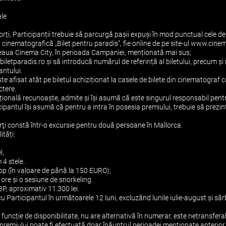
le
sorți, Participanții trebuie să parcurgă pașii expuși în mod punctual cele de
ia cinematografică „Bilet pentru paradis”, fie online de pe site-ul www.cinema
țeaua Cinema City, în perioada Campaniei, menționată mai sus;
biletparadis.ro și să introducă numărul de referință al biletului, precum ș
antului.
ste afisat atât pe biletul achiziționat la casele de bilete din cinematograf câ
ctere.
ională recunoaște, admite și își asumă că este singurul responsabil pentru
cipantul își asumă că pentru a intra în posesia premiului, trebuie să prezin
orţi constă într-o excursie pentru două persoane în Mallorca.
ități:
l,
 4 stele.
top (în valoare de până la 150 EURO);
ore și o sesiune de snorkeling.
P, aproximativ 11.300 lei.
 cu Participantul în următoarele 12 luni, excluzând lunile iulie-august și s
funcție de disponibilitate, nu are alternativă în numerar, este netransfera
a premiului poate fi efectuată doar înăuntrul perioadei menționate anterior