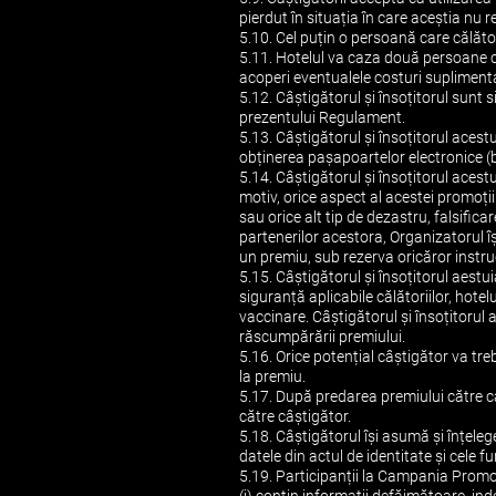
pierdut în situația în care aceștia nu
5.10. Cel puțin o persoană care călăto
5.11. Hotelul va caza două persoane c
acoperi eventualele costuri supliment
5.12. Câștigătorul și însoțitorul sunt 
prezentului Regulament.
5.13. Câștigătorul și însoțitorul acest
obținerea pașapoartelor electronice (b
5.14. Câștigătorul și însoțitorul acest
motiv, orice aspect al acestei promoți
sau orice alt tip de dezastru, falsific
partenerilor acestora, Organizatorul î
un premiu, sub rezerva oricăror instru
5.15. Câștigătorul și însoțitorul aestu
siguranță aplicabile călătoriilor, hotel
vaccinare. Câștigătorul și însoțitorul 
răscumpărării premiului.
5.16. Orice potențial câștigător va tre
la premiu.
5.17. După predarea premiului către câ
către câștigător.
5.18. Câștigătorul își asumă și înțeleg
datele din actul de identitate și cele 
5.19. Participanții la Campania Promoț