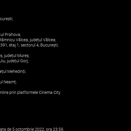
curești;
ețul Prahova;
Râmnicu Vâlcea, județul Vâlcea;
91, etaj 1, sectorul 4, București;
ș, județul Mureș;
iu, județul Gorj;
ețul Mehedinți;
țul Neamț;
.
nline prin platformele Cinema City
data de 5 octombrie 2022, ora 23:59,