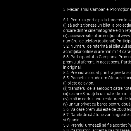
5. Mecanismul Campaniei Promoționa
5.1. Pentru a participa la tragerea la 
(i) să achiziționeze un bilet la proiecț
oricare dintre cinematografele din re
(ii) acceseze site-ul promoțional www.
numărul de telefon (opțional) Particip
5.2. Numărul de referință al biletului e
achizițiilor online și are minim 14 cara
5.3. Participantul la Campania Promoț
premiului aferent. În acest sens, Parti
în original.
5.4. Premiul acordat prin tragere la s
5.5. Pachetul include următoarele facil
(i) bilete de avion,
(ii) transferul de la aeroport către hote
(iii) cazare 3 nopți la un hotel de minim
(iv) cină în cadrul unui restaurant de 
(v) un tur privat cu barca pentru două 
5.6. Valoare premiului este de 2000 GB
5.7. Datele de călătorie vor fi agreate
și Spania.
5.8. Premiul urmează să fie acordat în 
5.9. Câștigătorii acceptă că utilizare