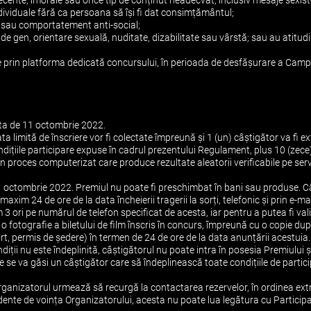
ecente, imorale sau orice tip de conținut neadecvat, inclusiv mesaje sexist
dividuale fără ca persoana să își fi dat consimțământul;
ță sau comportatement anti-social;
, de gen, orientare sexuală, nuditate, dizabilitate sau vârstă; sau au atitu
le prin platforma dedicată concursului, în perioada de desfășurare a Campa
data de 11 octombrie 2022.
ata limită de înscriere vor fi colectate împreună și 1 (un) câștigător va fi ex
condițiile participare expuse în cadrul prezentului Regulament, plus 10 (zece
un proces computerizat care produce rezultate aleatorii verificabile pe serve
11 octombrie 2022. Premiul nu poate fi preschimbat în bani sau produse. C
axim 24 de ore de la data încheierii tragerii la sorți, telefonic și prin e-ma
 3 ori pe numărul de telefon specificat de acesta, iar pentru a putea fi val
 fotografie a biletului de film înscris în concurs, împreună cu o copie dup
rt, permis de ședere) în termen de 24 de ore de la data anunțării acestuia.
diții nu este îndeplinită, câștigătorul nu poate intra în posesia Premiului ș
re se va găsi un câștigător care să îndeplinească toate condițiile de partic
 Organizatorul urmează să recurgă la contactarea rezervelor, în ordinea extr
endente de voința Organizatorului, acesta nu poate lua legătura cu Particip