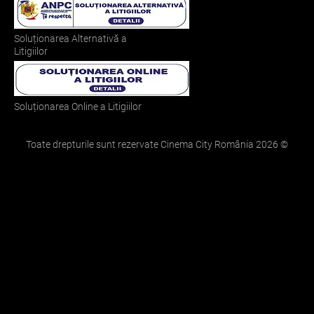
Soluționarea Alternativă a
Litigiilor
Soluționarea Online a Litigiilor
Toate drepturile sunt rezervate Cinema City România
2026
©