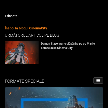
Etichete:
Înapoi la blogul CinemaCity
URMĂTORUL ARTICOL PE BLOG
Demon Slayer pune stăpânire pe pe Marile
Ecrane de la Cinema City
FORMATE SPECIALE
PORNE