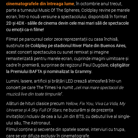
cinematografele din întreaga lume
, în octombrie anul trecut,
parte a turneului Music Of The Spheres, Coldplay revine pe marele
ecran, într-o nouă versiune a spectacolului, disponibilă în format
2D și 4DX - sălile de cinema devin cele mai mari săli de spectacole
cu emoții ca-n filme!
Filmat pe parcursul celor zece reprezentații cu casa închisă,
susținute de
Coldplay pe stadionul River Plate din Buenos Aires,
acest concert spectaculos cu sunet remixat și imagine
remasterizată pentru marele ecran, cuprinde imagini uimitoare și
cadre în premieră, surprinse de regizorul Paul Dugdale,
câștigător
la Premiului BAFTA și nominalizat la Grammy.
Lumini, lasere, artificii și brățări LED crează atmosferă într-un
concert pe care The Times l-a numit „
cel mai mare spectacol de
muzică live din toate timpurile
”.
Alături de hituri clasice precum
Yellow, Fix You, Viva La Vida, My
Universe și A Sky Full Of Stars
, ne bucurăm și de prezența
invitaților,i nclusiv de cea a lui Jin din BTS, cu debutul live al single-
ului său, The Astronaut.
Filmul conține și secvențe din spatele scenei, interviuri cu trupa,
care se vor difuza exclusiv în cinematografe.