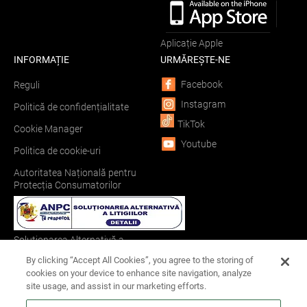
Aplicație Apple
INFORMAȚIE
URMĂREȘTE-NE
Facebook
Reguli
Instagram
Politică de confidențialitate
TikTok
Cookie Manager
Youtube
Politica de cookie-uri
Autoritatea Națională pentru
Protecția Consumatorilor
Soluționarea Alternativă a
Litigiilor
By clicking “Accept All Cookies”, you agree to the storing of
cookies on your device to enhance site navigation, analyze
site usage, and assist in our marketing efforts.
Soluționarea Online a Litigiilor