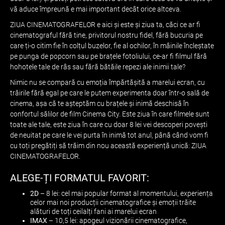
vă aduce împreună e mai important decât orice altceva.
ZIUA CINEMATOGRAFELOR e aici și este și ziua ta, căci ce ar fi
cinematograful fără tine, privitorul nostru fidel, fără bucuria pe
care ți-o citim fie în colțul buzelor, fie al ochilor, în mâinile încleștate
pe punga de popcorn sau pe brațele fotoliului, ce-ar fi filmul fără
hohotele tale de râs sau fără bătăile repezi ale inimii tale?
Nimic nu se compară cu emoția împărtășită a marelui ecran, cu
trăirile fără egal pe care le putem experimenta doar într-o sală de
cinema, așa că te așteptăm cu brațele și inimă deschisă în
confortul sălilor de film Cinema City. Este ziua în care filmele sunt
toate ale tale, este ziua în care cu doar 8 lei vei descoperi povești
de neuitat pe care le vei purta în inimă tot anul, până când vom fi
cu toți pregătiți să trăim din nou această experiență unică: ZIUA
CINEMATOGRAFELOR.
ALEGE-ȚI FORMATUL FAVORIT:
2D
– 8 lei: cel mai popular format al momentului, experiența
celor mai noi producții cinematografice și emoții trăite
alături de toți ceilalți fani ai marelui ecran
IMAX
– 10,5 lei: apogeul vizionării cinematografice,