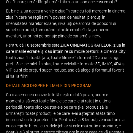
O zi în care, umăr lângă umăr trăim la unison aceleași emoții?
Ei, bine, ziua aceea a venit: e ziua în care cu toți mergem la cinema,
ziua în care ne regăsim în povești de neuitat, pierduți în
imensitatea marelor ecrane, învăluiți de aromă de popcorn și
sunet surround, tremurând plini de emoție în fața unei noi
aventuri, unor noi personaje pline de carismă și nerv.
Pentru că
10 septembrie este ZIUA CINEMATOGRAFELOR, ziua în
care marile ecrane își dau întâlnire cu micile preturi:
la Cinema City
toată ziua, în toată țara, toate filmele în format 2D au un singur
preț - 8 lei pe bilet! În plus, toate celelalte formate 3D, IMAX, 4DX și
VIP au și ele prețuri super-reduse, așa că alege-ți formatul favorit
și hai la film!
DETALII AICI DESPRE FILMELE DIN PROGRAM
Cu o asemenea ocazie te întâlnești o dată pe an, acum e
momentul să vezi toate filmele pe care le-ai ratat în ultima
perioadă, toate blockbuster-ele pe care ți-ai propus să le
urmărești, toate producțiile pe care le-ai așteptat atâta timp
împreună cu toți prietenii tăi. Pentru că la 8 lei, poți veni cu familia,
cu colegii de birou, cu rudele (chiar și cele mai puțin apropiate, e
doar 8 lei!) și puteți petrece câteva ore în care ceea ce vă unește și