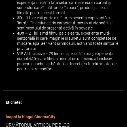
experiența unică în fața celui mai mare ecran curbat și
sunetului care îți pătrunde "în oase", producții special
filmate pentru acest format
3D
– 11 lei: ești parte din film, experiența captivantă a
"intrării" în acțiune prin caracterul imersiv al vizionării și
sentimentului de prezență activă în poveste
4DX
– 21 lei: simți filmul pe pielea ta, experiența multi-
senzorială în care imaginile și sunetul sunt completate de
mișcare, apă, aer, vânt și mirosuri, activând toate simțurile
privitorului
VIP All Inclusive
– 79 lei: o zi specială în oraș, experiența
completă în care filmul e însoțit de un meniu all inclusiv,
popcorn, nachos și băuturi la discreție și fotolii rabatabile
pentru extra-confort.
Etichete:
Înapoi la blogul CinemaCity
URMĂTORUL ARTICOL PE BLOG