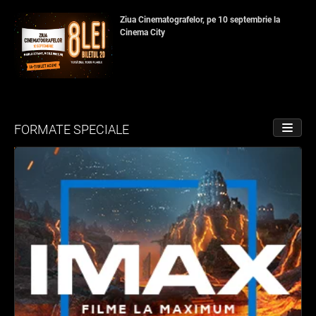
Ziua Cinematografelor, pe 10 septembrie la
Cinema City
FORMATE SPECIALE
PORNE