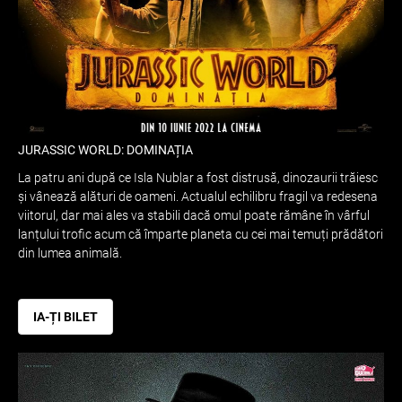
JURASSIC WORLD: DOMINAȚIA
La patru ani după ce Isla Nublar a fost distrusă, dinozaurii trăiesc
și vânează alături de oameni. Actualul echilibru fragil va redesena
viitorul, dar mai ales va stabili dacă omul poate rămâne în vârful
lanțului trofic acum că împarte planeta cu cei mai temuți prădători
din lumea animală.
IA-ȚI BILET