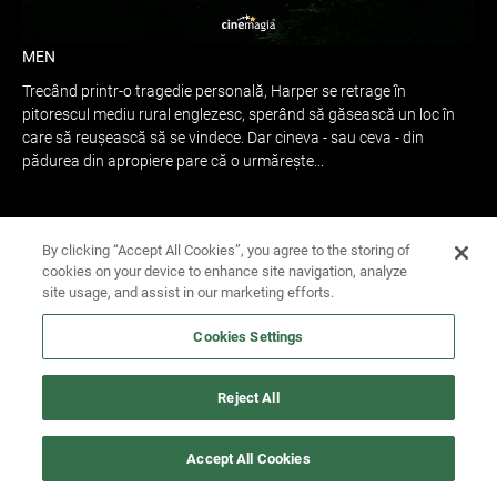
MEN
Trecând printr-o tragedie personală, Harper se retrage în
pitorescul mediu rural englezesc, sperând să găsească un loc în
care să reuşească să se vindece. Dar cineva - sau ceva - din
pădurea din apropiere pare că o urmăreşte...
IA-ȚI BILET
By clicking “Accept All Cookies”, you agree to the storing of
cookies on your device to enhance site navigation, analyze
site usage, and assist in our marketing efforts.
Cookies Settings
Reject All
Accept All Cookies