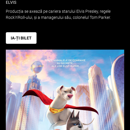
ELVIS
Producția se axează pe cariera starului Elvis Presley, regele
Rock'n'Roll-ului, și a managerului său, colonelul Tom Parker.
IA-ȚI BILET