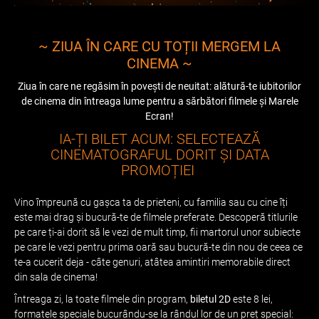
~ ZIUA ÎN CARE CU TOȚII MERGEM LA
CINEMA ~
Ziua în care ne regăsim în povești de neuitat: alătură-te iubitorilor
de cinema din întreaga lume pentru a sărbători filmele și Marele
Ecran!
IA-ȚI BILET ACUM: SELECTEAZĂ
CINEMATOGRAFUL DORIT ȘI DATA
PROMOȚIEI
Vino împreună cu gașca ta de prieteni, cu familia sau cu cine îți
este mai drag și bucură-te de filmele preferate. Descoperă titlurile
pe care ți-ai dorit să le vezi de mult timp, fii martorul unor subiecte
pe care le vezi pentru prima oară sau bucură-te din nou de ceea ce
te-a cucerit deja - câte genuri, atâtea amintiri memorabile direct
din sala de cinema!
Întreaga zi, la toate filmele din program,
biletul 2D
este 8 lei,
formatele speciale bucurându-se la rândul lor de un preț special: