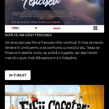
DUPĂ CE AM GĂSIT FERICIREA
Cel de-al patrulea film al francizei After continuă: în timp ce Hardin
rămâne în urmă pentru a se confrunta cu trecutul său, Tessa se
întoarce în Seattle. Acolo, ea suferă o tragedie, dar deși Hardin
vrea să o ajute, însă sfârșește prin a o îndepărta.
IA-ȚI BILET