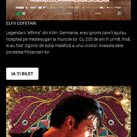
ELFII COFETARI
Legendarii "elfkins" din Köln, Germania, erau gnomi care îi ajutau
noaptea pe meșteșugari la muncile lor. Cu 200 de ani în urmă, însă,
ei au fost izgoniți de soția malefică a unui croitor. Aceasta este
povestea întoarcerii lor.
IA-ȚI BILET