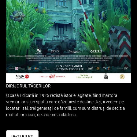
DIRIJORUL TĂCERILOR
O casă ridicată în 1925 rezistă istoriei agitate, fiind martora
vremurilor și un spațiu care găzduiește destine. Azi, îi vedem pe
locatarii săi, trei generații de familii, cum sunt distruși de decizia
mafioților locali, de a demola clădirea.
IA-ȚI BILET