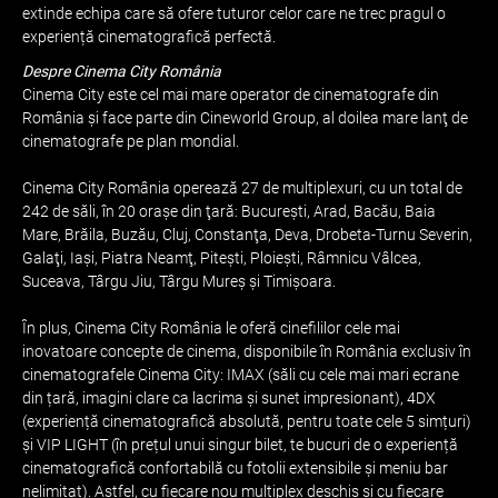
extinde echipa care să ofere tuturor celor care ne trec pragul o
experiență cinematografică perfectă.
Despre Cinema City România
Cinema City este cel mai mare operator de cinematografe din
România și face parte din Cineworld Group, al doilea mare lanţ de
cinematografe pe plan mondial.
Cinema City România operează 27 de multiplexuri, cu un total de
242 de săli, în 20 oraşe din ţară: Bucureşti, Arad, Bacău, Baia
Mare, Brăila, Buzău, Cluj, Constanţa, Deva, Drobeta-Turnu Severin,
Galaţi, Iaşi, Piatra Neamţ, Piteşti, Ploieşti, Râmnicu Vâlcea,
Suceava, Târgu Jiu, Târgu Mureş şi Timişoara.
În plus, Cinema City România le oferă cinefililor cele mai
inovatoare concepte de cinema, disponibile în România exclusiv în
cinematografele Cinema City: IMAX (săli cu cele mai mari ecrane
din țară, imagini clare ca lacrima și sunet impresionant), 4DX
(experiență cinematografică absolută, pentru toate cele 5 simțuri)
și VIP LIGHT (în prețul unui singur bilet, te bucuri de o experiență
cinematografică confortabilă cu fotolii extensibile și meniu bar
nelimitat). Astfel, cu fiecare nou multiplex deschis și cu fiecare