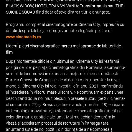
BLACK WIDOW, HOTEL TRANSYLVANIA: Transformania sau THE
SUICIDE SQUAD
fiind doar câteva dintre titlurile anunţate.
Programul complet al cinematografelor Cinema City, împreună cu
detalii despre bilete și promoții vor putea fi găsite pe site-ul
www.cinemacity.ro
Liderul pieței cinematografice mereu mai aproape de iubitorii de
film
După momentele dificile din ultimul an, Cinema City își reafirmă
poziția de lider pe piața cinematografică din România, asumându-
și rolul de locomotivă în relansarea pieței de cinema românești.
Parte a Cineworld Group, cel de-al doilea mare operator la nivel
mondial, Cinema City își reia investițiile în anul 2021, reafirmându-
și încrederea în viitorul marelui ecran. Ne continuăm expansiunea,
deschizând două noi multiplexuri în orașele Buzău (pe 27, cinema-
ul cu numărul 27) și Brașov (la finele anului, numărul 28) echipate
cu tehnologie inovatoare, la standarde cinematografice identice
celor din marile capitale ale lumii. Mai mult chiar, demarăm în
viteză și accelerăm procesul de recrutare în întreaga țară
anunțând sute de noi poziții, din dorința de a ne completa și