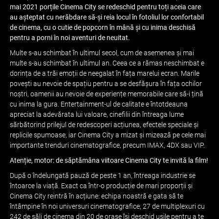
mai 2021 porțile Cinema City se redeschid pentru toți aceia care
au așteptat cu nerăbdare să-și reia locul în fotoliul lor confortabil
de cinema, cu o cutie de popcorn în mână și cu inima deschisă
pentru a porni în noi aventuri de neuitat.
Multe s-au schimbat în ultimul secol, cum de asemenea și mai
multe s-au schimbat în ultimul an. Ceea ce a rămas neschimbat e
dorința de a trăi emoții de neegalat în fața marelui ecran. Marile
povești au nevoie de spațiu pentru a se desfășura în fața ochilor
noștri, oamenii au nevoie de experiențe memorabile care să-i țină
cu inima la gura. Entertainment-ul de calitate e întotdeauna
apreciat la adevărata lui valoare, cinefilii din întreaga lume
sărbătorind prilejul de redescoperi acțiunea, efectele speciale și
replicile spumoase, iar Cinema City a mizat și mizează pe cele mai
importante trenduri cinematografice, precum IMAX, 4DX sau VIP.
Atenție, motor: de săptămâna viitoare Cinema City te invită la film!
După o îndelungată pauză de peste 1 an, întreaga industrie se
întoarce la viață. Exact ca într-o producție de mari proporții și
Cinema City reintră în acțiune: echipa noastră e gata să te
întâmpine în noi universuri cinematografice, 27 de multiplexuri cu
242 de săli de cinema din 20 de orașe își deschid ușile pentru a te