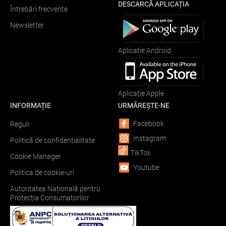
DESCARCĂ APLICAȚIA
Întrebări frecvente
Newsletter
Aplicație Android
Aplicație Apple
INFORMAȚIE
URMĂREȘTE-NE
Facebook
Reguli
Instagram
Politică de confidențialitate
TikTok
Cookie Manager
Youtube
Politica de cookie-uri
Autoritatea Națională pentru
Protecția Consumatorilor