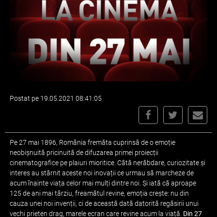
Postat pe 19.05.2021 08:41:05
Pe 27 mai 1896, România fremăta cuprinsă de o emoție
neobișnuită pricinuită de difuzarea primei proiecții
cinematografice pe plaiuri mioritice. Câtă nerăbdare, curiozitate și
interes au stârnit aceste noi inovații ce urmau să marcheze de
acum înainte viața celor mai mulți dintre noi. Și iată că aproape
125 de ani mai târziu, freamătul revine, emoția crește: nu din
cauza unei noi invenții, ci de această dată datorită regăsirii unui
vechi prieten drag, marele ecran care revine acum la viață.
Din 27