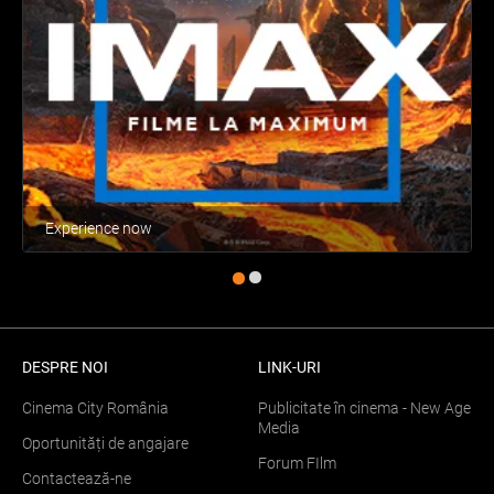
Experience now
DESPRE NOI
LINK-URI
Cinema City România
Publicitate în cinema - New Age
Media
Oportunități de angajare
Forum FIlm
Contactează-ne