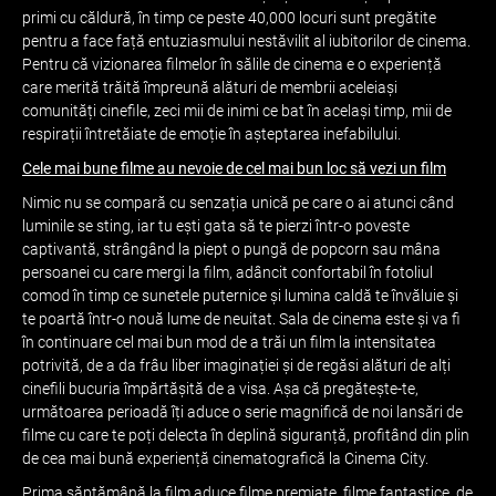
primi cu căldură, în timp ce peste 40,000 locuri sunt pregătite
pentru a face față entuziasmului nestăvilit al iubitorilor de cinema.
Pentru că vizionarea filmelor în sălile de cinema e o experiență
care merită trăită împreună alături de membrii aceleiași
comunități cinefile, zeci mii de inimi ce bat în același timp, mii de
respirații întretăiate de emoție în așteptarea inefabilului.
Cele mai bune filme au nevoie de cel mai bun loc să vezi un film
Nimic nu se compară cu senzația unică pe care o ai atunci când
luminile se sting, iar tu ești gata să te pierzi într-o poveste
captivantă, strângând la piept o pungă de popcorn sau mâna
persoanei cu care mergi la film, adâncit confortabil în fotoliul
comod în timp ce sunetele puternice și lumina caldă te învăluie și
te poartă într-o nouă lume de neuitat. Sala de cinema este și va fi
în continuare cel mai bun mod de a trăi un film la intensitatea
potrivită, de a da frâu liber imaginației și de regăsi alături de alți
cinefili bucuria împărtășită de a visa. Așa că pregătește-te,
următoarea perioadă îți aduce o serie magnifică de noi lansări de
filme cu care te poți delecta în deplină siguranță, profitând din plin
de cea mai bună experiență cinematografică la Cinema City.
Prima săptămână la film aduce filme premiate, filme fantastice, de