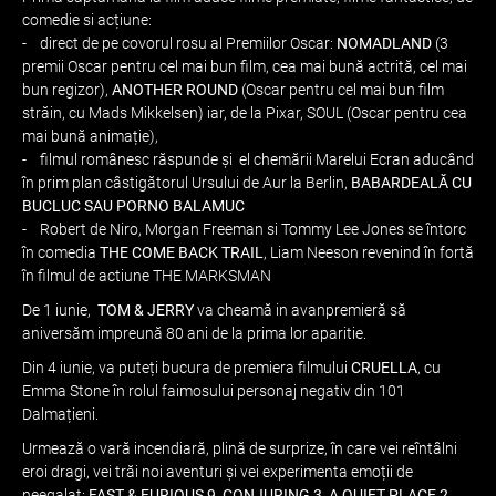
comedie si acțiune:
- direct de pe covorul rosu al Premiilor Oscar:
NOMADLAND
(3
premii Oscar pentru cel mai bun film, cea mai bună actrită, cel mai
bun regizor),
ANOTHER ROUND
(Oscar pentru cel mai bun film
străin, cu Mads Mikkelsen) iar, de la Pixar, SOUL (Oscar pentru cea
mai bună animație),
- filmul românesc răspunde și el chemării Marelui Ecran aducând
în prim plan câstigătorul Ursului de Aur la Berlin,
BABARDEALĂ CU
BUCLUC SAU PORNO BALAMUC
- Robert de Niro, Morgan Freeman si Tommy Lee Jones se întorc
în comedia
THE COME BACK TRAIL
, Liam Neeson revenind în fortă
în filmul de actiune THE MARKSMAN
De 1 iunie,
TOM & JERRY
va cheamă in avanpremieră să
aniversăm impreună 80 ani de la prima lor aparitie.
Din 4 iunie, va puteți bucura de premiera filmului
CRUELLA
, cu
Emma Stone în rolul faimosului personaj negativ din 101
Dalmațieni.
Urmează o vară incendiară, plină de surprize, în care vei reîntâlni
eroi dragi, vei trăi noi aventuri și vei experimenta emoții de
neegalat:
FAST & FURIOUS 9, CONJURING 3, A QUIET PLACE 2,