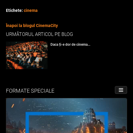
Etichete:
cinema
Înapoi la blogul CinemaCity
URMĂTORUL ARTICOL PE BLOG
Daca ți-e dor de cinema...
FORMATE SPECIALE
PORNE