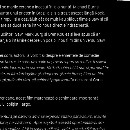
l pe marile ecrane a început în la o nuntă. Michael Burns,
unta unui prieten în Brazilia și s-a trezit așezat lângă Rock.
timpul și a dezvăluit cât de mult i-au plăcut filmele Saw și că
care să ducă seria într-o nouă direcție îndrăzneață.
cătorii Saw, Mark Burg și Oren Koules și le-a spus că ar
anja o întâlnire despre un posibil nou film din universul Saw.
ider.com, actorul a vorbit și despre elementele de comedie
me horror, în care, de multe ori, mi-am spus ce mult ar fi salvat
multe lucruri prin comedie, fără să schimbi filmul, ci pornind fix
te un film înfrioșător și sângeros, și este firesc, fiind un film
upi puțin din ritm, să schimbi puțin tonul”
a declarant Chris
mericane, acest film marchează o schimbare importantă,
ului polițist Fargo.
o aventură pe care nu am mai experiemntat-o până acum. Inainte,
bine, hai să încerc. Apoi a apărut această oportunitate și am
iodată>>. Atât în cariera, cât și în viață, vrei să călătorești și