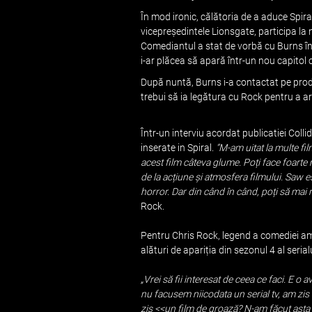
În mod ironic, călătoria de a aduce Spira
vicepreședintele Lionsgate, participa la n
Comediantul a stat de vorbă cu Burns în 
i-ar plăcea să apară într-un nou capitol 
După nuntă, Burns i-a contactat pe produ
trebui să ia legătura cu Rock pentru a ar
Într-un interviu acordat publicatiei Coll
inserate in Spiral.
”M-am uitat la multe fil
acest film câteva glume. Poți face foarte 
de la acțiune și atmosfera filmului. Saw es
horror. Dar din când în când, poți să mai r
Rock.
Pentru Chris Rock, legend a comediei a
alături de apariția din sezonul 4 al serial
„Vrei să fii interesat de ceea ce faci. E 
nu facusem niicodata un serial tv, am zis 
zis <<un film de groază? N-am făcut asta nic