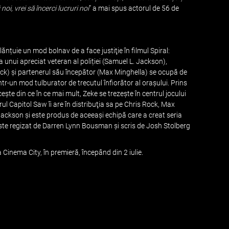
noi, vrei să încerci lucruri noi
” a mai spus actorul de 56 de
ănțuie un mod bolnav de a face justiţie în filmul Spiral:
unui apreciat veteran al poliției (Samuel L. Jackson),
ock) și partenerul său începător (Max Minghella) se ocupă de
ntr-un mod tulburator de trecutul înfiorător al orașului. Prins
eşte din ce în ce mai mult, Zeke se trezeşte în centrul jocului
rul Capitol Saw îi are în distribuţia sa pe Chris Rock, Max
Jackson și este produs de aceeaşi echipă care a creat seria
ste regizat de Darren Lynn Bousman și scris de Josh Stolberg
 Cinema City, în premieră, începând din 2 iulie.