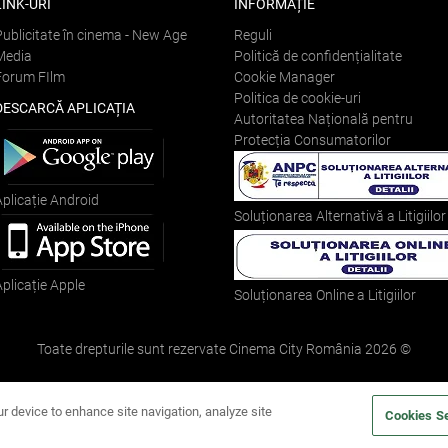
LINK-URI
INFORMAȚIE
Publicitate în cinema - New Age
Reguli
Media
Politică de confidențialitate
Forum FIlm
Cookie Manager
Politica de cookie-uri
DESCARCĂ APLICAȚIA
Autoritatea Națională pentru
Protecția Consumatorilor
Aplicație Android
Soluționarea Alternativă a Litigiilor
Aplicație Apple
Soluționarea Online a Litigiilor
Toate drepturile sunt rezervate Cinema City România
2026
©
ur device to enhance site navigation, analyze site
Cookies Se