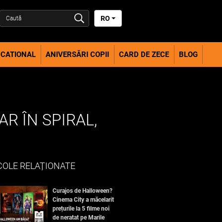
RO
CATIONAL
ANIVERSĂRI COPII
CARD DE ZECE
BLOG
R ÎN SPIRAL,
COLE RELAȚIONATE
Curajos de Halloween?
Cinema City a măcelarit
prețurile la 5 filme noi
de neratat pe Marile