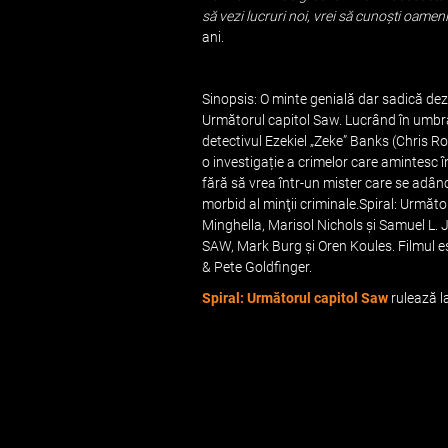
să vezi lucruri noi, vrei să cunoști oameni 
ani.
Sinopsis: O minte genială dar sadică dezl
Următorul capitol Saw. Lucrând în umbra 
detectivul Ezekiel „Zeke” Banks (Chris R
o investigație a crimelor care amintesc î
fără să vrea într-un mister care se adânc
morbid al minţii criminale.Spiral: Următo
Minghella, Marisol Nichols și Samuel L. 
SAW, Mark Burg și Oren Koules. Filmul e
& Pete Goldfinger.
Spiral: Următorul capitol Saw
rulează la