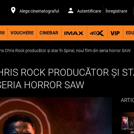
Alege cinematograful
Autentificare
Înregistrare
II
VOUCHERE
CINEBAR
EDU
 Chris Rock producător și star în Spiral, noul film din seria horror SAW
RIS ROCK PRODUCĂTOR ȘI STA
 SERIA HORROR SAW
ARTI