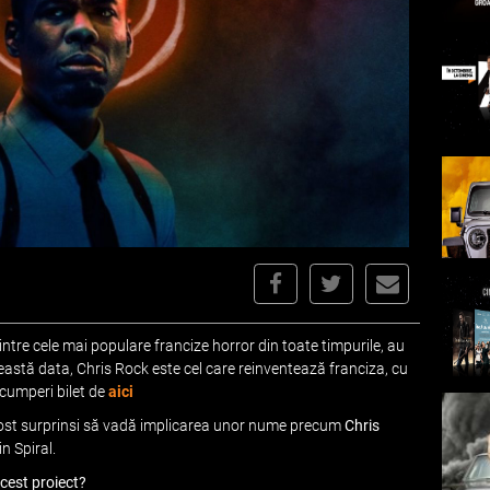
intre cele mai populare francize horror din toate timpurile, au
ceastă data, Chris Rock este cel care reinventează franciza, cu
i cumperi bilet de
aici
 fost surprinsi să vadă implicarea unor nume precum
Chris
in Spiral.
cest proiect?