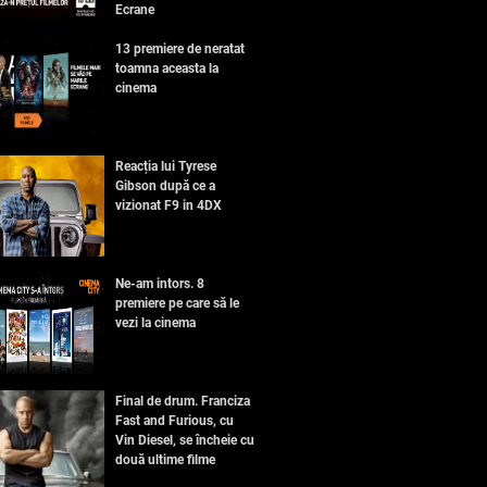
Ecrane
13 premiere de neratat
toamna aceasta la
cinema
Reacția lui Tyrese
Gibson după ce a
vizionat F9 in 4DX
Ne-am intors. 8
premiere pe care să le
vezi la cinema
Final de drum. Franciza
Fast and Furious, cu
Vin Diesel, se încheie cu
două ultime filme