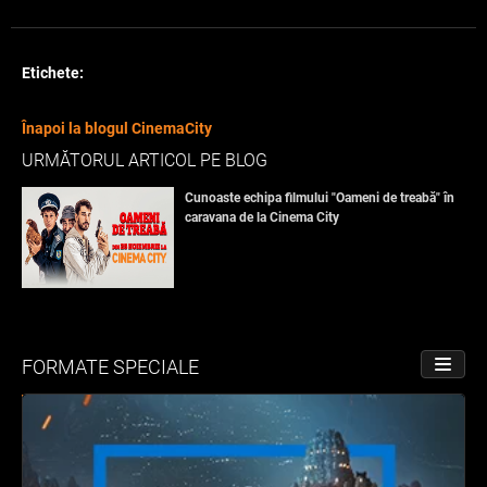
Etichete:
Înapoi la blogul CinemaCity
URMĂTORUL ARTICOL PE BLOG
Cunoaste echipa filmului "Oameni de treabă" în
caravana de la Cinema City
FORMATE SPECIALE
PORNE