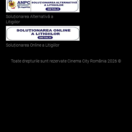
Soluționarea Alternativă a
Litigiilor
Soluționarea Online a Litigiilor
Toate drepturile sunt rezervate Cinema City România
2026
©