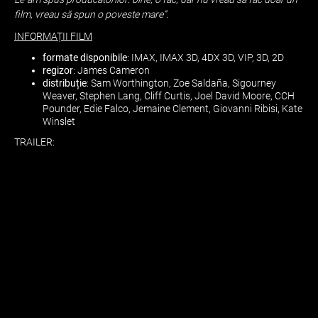
film, vreau să spun o poveste mare”.
INFORMAȚII FILM
formate disponibile
: IMAX, IMAX 3D, 4DX 3D, VIP, 3D, 2D
regizor
: James Cameron
distribuție
: Sam Worthington, Zoe Saldaña, Sigourney
Weaver, Stephen Lang, Cliff Curtis, Joel David Moore, CCH
Pounder, Edie Falco, Jemaine Clement, Giovanni Ribisi, Kate
Winslet
TRAILER: