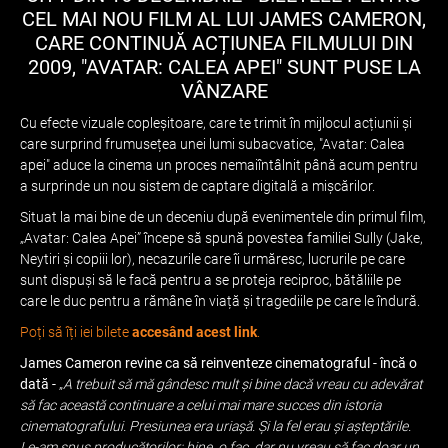
CEL MAI NOU FILM AL LUI JAMES CAMERON,
CARE CONTINUĂ ACȚIUNEA FILMULUI DIN
2009, "AVATAR: CALEA APEI" SUNT PUSE LA
VÂNZARE
Cu efecte vizuale copleșitoare, care te trimit în mijlocul acțiunii și
care surprind frumusețea unei lumi subacvatice, "Avatar: Calea
apei" aduce la cinema un proces nemaiîntâlnit până acum pentru
a surprinde un nou sistem de captare digitală a mișcărilor.
Situat la mai bine de un deceniu după evenimentele din primul film,
„Avatar: Calea Apei” începe să spună povestea familiei Sully (Jake,
Neytiri și copiii lor), necazurile care îi urmăresc, lucrurile pe care
sunt dispuși să le facă pentru a se proteja reciproc, bătăliile pe
care le duc pentru a rămâne în viață și tragediile pe care le îndură.
Poți să îți iei bilete
accesând acest link
.
James Cameron revine ca să reinventeze cinematograful - încă o
dată -
„
A trebuit să mă gândesc mult și bine dacă vreau cu adevărat
să fac această continuare a celui mai mare succes din istoria
cinematografului. Presiunea era uriașă. Și la fel erau și așteptările.
Le-am spus producătorilor: bine, o fac, dar nu vreau să fac doar un