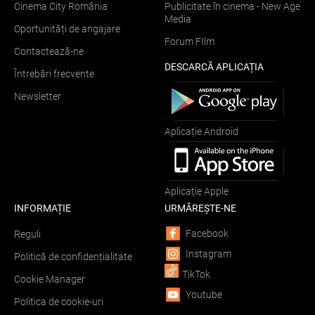
Cinema City România
Publicitate în cinema - New Age
Media
Oportunități de angajare
Forum FIlm
Contactează-ne
DESCARCĂ APLICAȚIA
Întrebări frecvente
Newsletter
Aplicație Android
Aplicație Apple
INFORMAȚIE
URMĂREȘTE-NE
Facebook
Reguli
Instagram
Politică de confidențialitate
TikTok
Cookie Manager
Youtube
Politica de cookie-uri