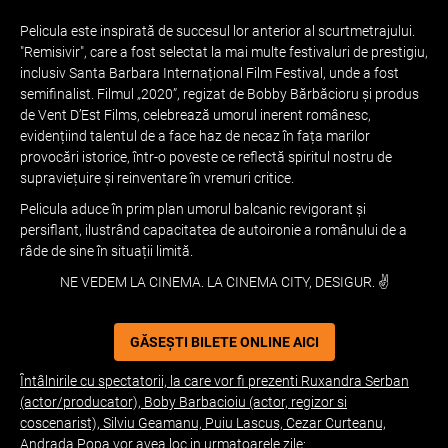
Pelicula este inspirată de succesul lor anterior al scurtmetrajului.
"Remisivir", care a fost selectat la mai multe festivaluri de prestigiu,
inclusiv Santa Barbara Internațional Film Festival, unde a fost
semifinalist. Filmul „2020”, regizat de Bobby Bărbăcioru și produs
de Vent D’Est Films, celebrează umorul inerent românesc,
evidențiind talentul de a face haz de necaz în fața marilor
provocări istorice, într-o poveste ce reflectă spiritul nostru de
supraviețuire și reinventare în vremuri critice.
Pelicula aduce în prim plan umorul balcanic revigorant și
persiflant, ilustrând capacitatea de autoironie a românului de a
râde de sine în situații limită.
NE VEDEM LA CINEMA. LA CINEMA CITY, DESIGUR. ✌️
GĂSEȘTI BILETE ONLINE AICI
Întâlnirile cu spectatorii, la care vor fi prezenti Ruxandra Serban
(actor/producator), Boby Barbacioiu (actor, regizor si
coscenarist), Silviu Geamanu, Puiu Lascus, Cezar Curteanu,
Andrada Popa.vor avea loc in urmatoarele zile: