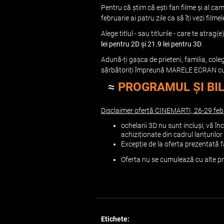
Pentru că știm că ești fan filme și al ca
februarie ai patru zile ca să îți vezi filme
Alege titlul - sau titlurile - care te atr
lei pentru 2D și 21.9 lei pentru 3D
.
Adună-ți gașca de prieteni, familia, coleg
sărbătoriți împreună MARELE ECRAN cu bi
≈
PROGRAMUL ȘI BIL
Disclaimer ofertă CINEMARTI, 26-29 feb
ochelarii 3D nu sunt incluși; vă în
achiziționate din cadrul lanțuril
Excepție de la oferta prezentată f
Oferta nu se cumulează cu alte pr
Etichete: