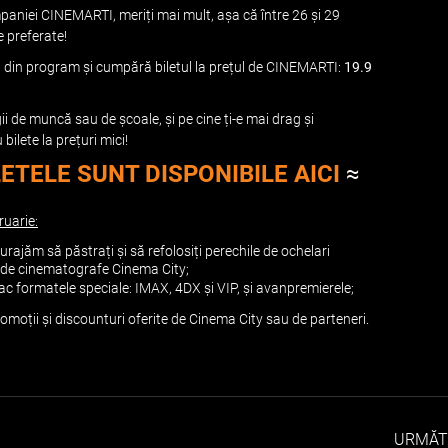
mpaniei CINEMARTI, meriți mai mult, așa că între 26 și 29
le preferate!
ag(e) din program și cumpără biletul la prețul de CINEMARTI:
19.9
ii de muncă sau de școale, și pe cine ți-e mai drag și
lete la prețuri mici!
ETELE SUNT DISPONIBILE AICI
≈
ruarie:
curajăm să păstrați și să refolosiți perechile de ochelari
or de cinematografe Cinema City;
ac formatele speciale: IMAX, 4DX și VIP, și avanpremierele;
omoții și discounturi oferite de Cinema City sau de parteneri.
URMĂT