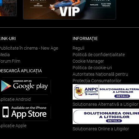
LINK-URI
INFORMAȚIE
Publicitate în cinema - New Age
Reguli
Media
Politică de confidențialitate
Forum FIlm
Cookie Manager
Politica de cookie-uri
DESCARCĂ APLICAȚIA
Autoritatea Națională pentru
Protecția Consumatorilor
Aplicație Android
Soluționarea Alternativă a Litigiilor
Aplicație Apple
Soluționarea Online a Litigiilor