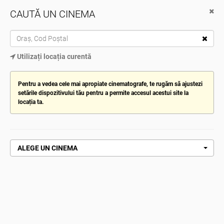
CAUTĂ UN CINEMA
Cinema City
Descarcă de pe Google Play
TOG
Utilizați locația curentă
NAV
ALEGE CINEMATOGRAFUL
Pentru a vedea cele mai apropiate cinematografe, te rugăm să ajustezi
setările dispozitivului tău pentru a permite accesul acestui site la
locația ta.
Pagină de pornire
Ziua adevarului
ZIUA ADEVARULUI
ALEGE UN CINEMA
CUMPĂRĂ ACUM