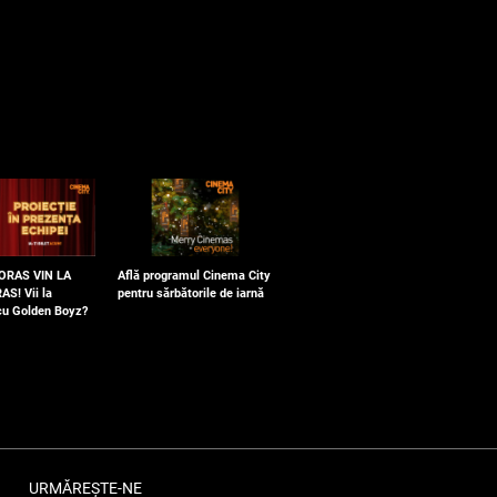
 ORAS VIN LA
Află programul Cinema City
AS! Vii la
pentru sărbătorile de iarnă
 cu Golden Boyz?
URMĂREȘTE-NE