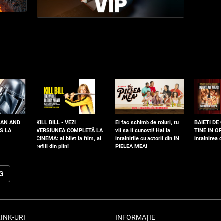
IAN AND
KILL BILL - VEZI
Ei fac schimb de roluri, tu
BAIETI DE
S LA
VERSIUNEA COMPLETĂ LA
vii sa ii cunosti! Hai la
TINE IN OR
CINEMA: ai bilet la film, ai
intalnirile cu actorii din IN
intalnirea
refill din plin!
PIELEA MEA!
OG
LINK-URI
INFORMAȚIE