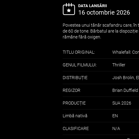
DATA LANSĂRII
16 octombrie 2026
Povestea unui tânăr scafandru care, în t
de 60 de tone. Bărbatul are la dispoziție
rămâne fără oxigen.
TITLU ORIGINAL:
Whalefall: Con
GENUL FILMULUI:
Thriller
DISTRIBUȚIE
Josh Brolin, 
REGIZOR
Brian Duffield
PRODUCȚIE
SUA 2026
Limbă nativă
EN
CLASIFICARE
N/A