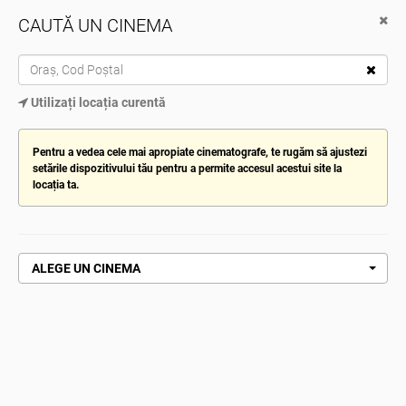
CAUTĂ UN CINEMA
Cinema City
Descarcă de pe Google Play
TOG
Utilizați locația curentă
NAV
ALEGE CINEMATOGRAFUL
Pentru a vedea cele mai apropiate cinematografe, te rugăm să ajustezi
setările dispozitivului tău pentru a permite accesul acestui site la
locația ta.
Pagină de pornire
Uma Musume : Pretty Derby . Inceputul unei
noi ere
UMA MUSUME : PRETTY DERBY .
INCEPUTUL UNEI NOI ERE
ALEGE UN CINEMA
CUMPĂRĂ ACUM