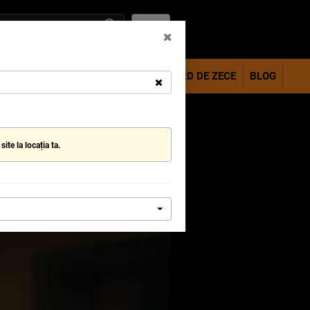
RO
CATIONAL
ANIVERSĂRI COPII
CARD DE ZECE
BLOG
ite la locația ta.
CUMPĂRĂ ACUM