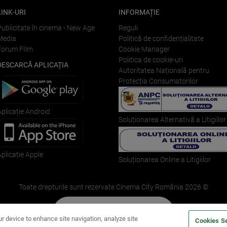
LINK-URI
INFORMAȚIE
Publicitate în cinema - New Age
Reguli
Media
Politică de confidențialitate
Forum FIlm
Cookie Manager
Politica de cookie-uri
DESCARCĂ APLICAȚIA
Autoritatea Națională pentru
Protecția Consumatorilor
Aplicație Android
Soluționarea Alternativă a Litigiilor
Aplicație Apple
Soluționarea Online a Litigiilor
Toate drepturile sunt rezervate Cinema City România
2026
©
CUMPĂRĂ ACUM 🎬
ur device to enhance site navigation, analyze site
Cookies Se