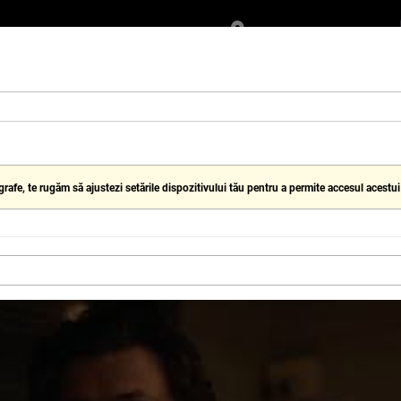
Alege cinematograful
II
VOUCHERE
CINEBAR
EDU
ouă zi ua dub
fe, te rugăm să ajustezi setările dispozitivului tău pentru a permite accesul acestui s
N: O NOUĂ ZI UA DUB