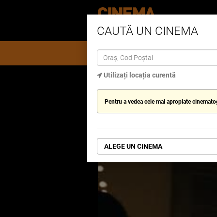
CAUTĂ UN CINEMA
PROGRAM
OFERTE
PREMIILE VER
Utilizați locația curentă
Pagină de pornire
Omul-Păianjen: O n
Pentru a vedea cele mai apropiate cinematogra
OMUL-PĂIANJE
ALEGE UN CINEMA