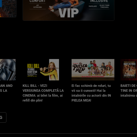
IAN AND
KILL BILL - VEZI
Ei fac schimb de roluri, tu
BAIETI DE
S LA
VERSIUNEA COMPLETĂ LA
vii sa ii cunosti! Hai la
TINE IN OR
CINEMA: ai bilet la film, ai
intalnirile cu actorii din IN
intalnirea
refill din plin!
PIELEA MEA!
OG