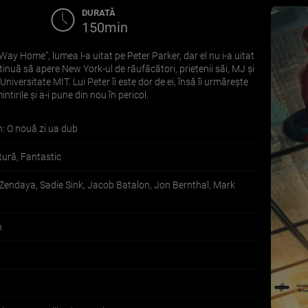
DURATĂ
150min
y Home”, lumea l-a uitat pe Peter Parker, dar el nu i-a uitat
ontinuă să apere New York-ul de răufăcători, prietenii săi, MJ și
Universitate MIT. Lui Peter îi este dor de ei, însă îi urmărește
ntirile și a-i pune din nou în pericol.
: O nouă zi ua dub
tură, Fantastic
Zendaya, Sadie Sink, Jacob Batalon, Jon Bernthal, Mark
n