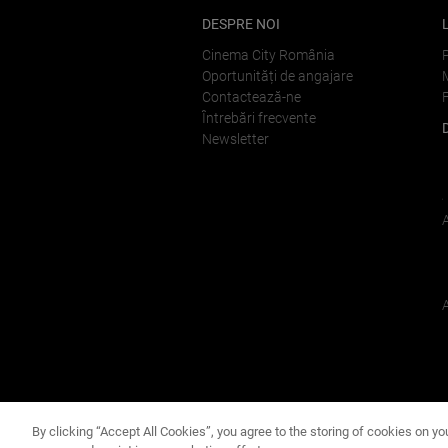
DESPRE NOI
Cinema City România
Oportunități de angajare
Contactează-ne
Întrebări frecvente
Newsletter
By clicking “Accept All Cookies”, you agree to the storing of cookies on yo