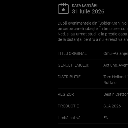
DATA LANSĂRII
31 iulie 2026
După evenimentele din “Spider-Man: No Wa
pe cei pe care îi iubește. În timp ce el c
Ned, și-au urmat studiile la prestigioasa 
de la distanță, pentru a nu le reactiva ami
TITLU ORIGINAL:
Omul-Păianjen
GENUL FILMULUI:
Acțiune, Aven
DISTRIBUȚIE
Tom Holland, 
Ruffalo
REGIZOR
Destin Cretto
PRODUCȚIE
SUA 2026
Limbă nativă
EN