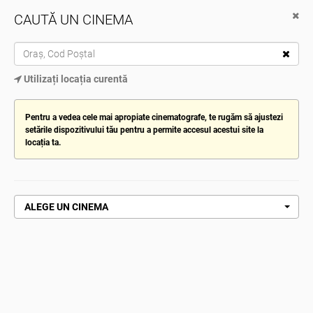
CAUTĂ UN CINEMA
Cinema City
Descarcă de pe Google Play
TOG
Utilizați locația curentă
NAV
ALEGE CINEMATOGRAFUL
Pentru a vedea cele mai apropiate cinematografe, te rugăm să ajustezi
setările dispozitivului tău pentru a permite accesul acestui site la
locația ta.
Pagină de pornire
Omul cu înghețata mortală
OMUL CU ÎNGHEȚATA MORTALĂ
ALEGE UN CINEMA
CUMPĂRĂ ACUM