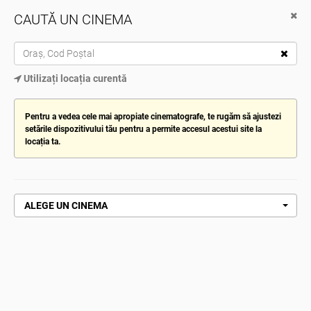
CAUTĂ UN CINEMA
Cinema City
Descarcă de pe Google Play
TOG
Utilizați locația curentă
NAV
ALEGE CINEMATOGRAFUL
Pentru a vedea cele mai apropiate cinematografe, te rugăm să ajustezi
setările dispozitivului tău pentru a permite accesul acestui site la
locația ta.
Pagină de pornire
Franz
FRANZ
ALEGE UN CINEMA
CUMPĂRĂ ACUM