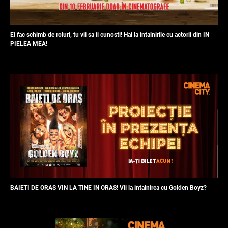
Ei fac schimb de roluri, tu vii sa ii cunosti! Hai la intalnirile cu actorii din IN
PIELEA MEA!
BAIETI DE ORAS VIN LA TINE IN ORAS! Vii la intalnirea cu Golden Boyz?