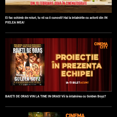
Ei fac schimb de roluri, tu vii sa ii cunosti! Hai la intalnirile cu actorii din IN
PIELEA MEA!
BAIETI DE ORAS VIN LA TINE IN ORAS! Vii la intalnirea cu Golden Boyz?