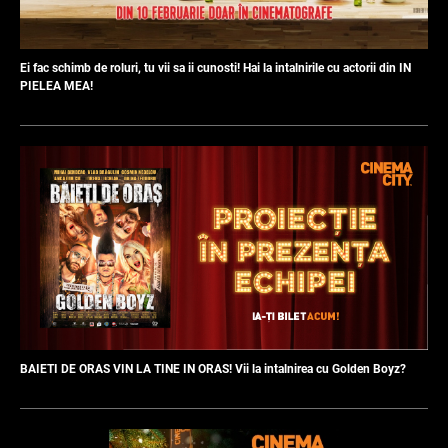
Ei fac schimb de roluri, tu vii sa ii cunosti! Hai la intalnirile cu actorii din IN
PIELEA MEA!
BAIETI DE ORAS VIN LA TINE IN ORAS! Vii la intalnirea cu Golden Boyz?