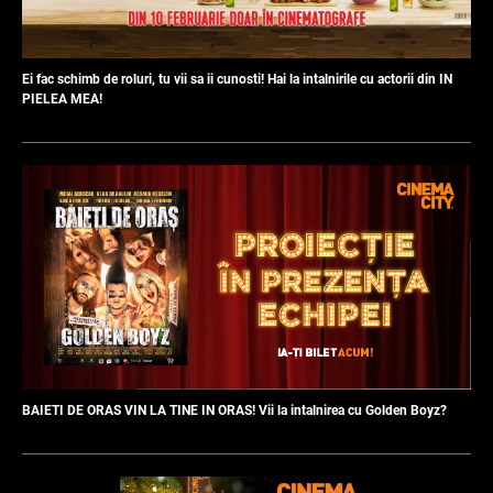
Ei fac schimb de roluri, tu vii sa ii cunosti! Hai la intalnirile cu actorii din IN
PIELEA MEA!
BAIETI DE ORAS VIN LA TINE IN ORAS! Vii la intalnirea cu Golden Boyz?