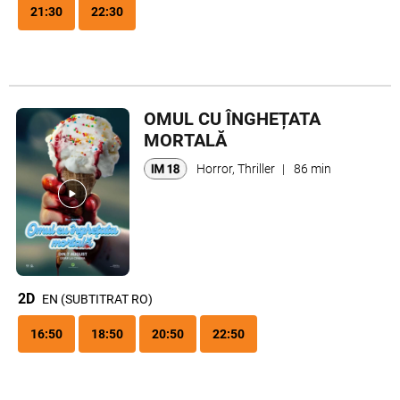
21:30
22:30
OMUL CU ÎNGHEȚATA
MORTALĂ
Horror, Thriller
|
86 min
2D
EN (SUBTITRAT RO)
16:50
18:50
20:50
22:50