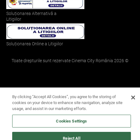
Soluționarea Alternativă a
Litigiilor
Soluționarea Online a Litigiilor
Toate drepturile sunt rezervate Cinema City România
2026
©
By clicking “Accept All Cookies”, you agree to the storing of
cookies on your device to enhance site navigation, analyze site
usage, and assist in our marketing efforts.
Cookies Settings
Reject All