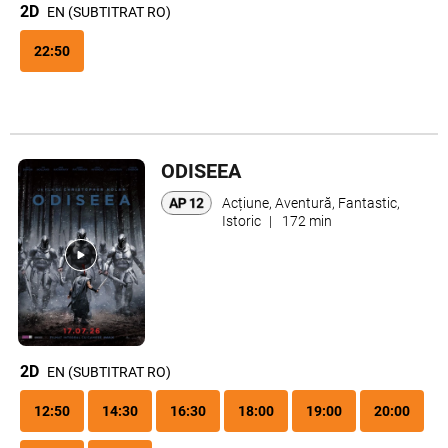
2D
EN (SUBTITRAT RO)
22:50
ODISEEA
Acțiune, Aventură, Fantastic,
Istoric
|
172 min
2D
EN (SUBTITRAT RO)
12:50
14:30
16:30
18:00
19:00
20:00