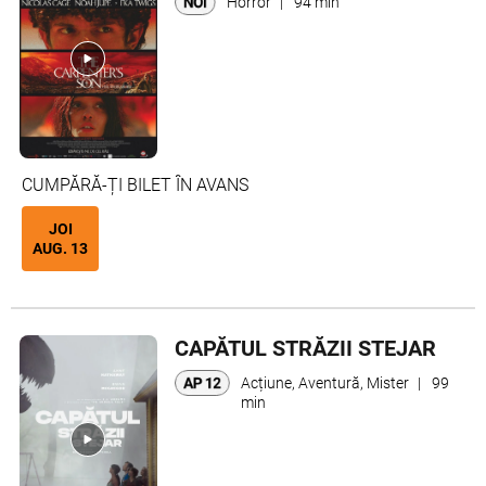
Horror
|
94 min
CUMPĂRĂ-ȚI BILET ÎN AVANS
JOI
AUG. 13
CAPĂTUL STRĂZII STEJAR
Acțiune, Aventură, Mister
|
99
min