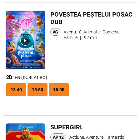
POVESTEA PEȘTELUI POSAC
DUB
Aventură, Animație, Comedie,
Familie
|
92 min
2D
EN (DUBLAT RO)
13:40
15:50
18:00
SUPERGIRL
Acțiune, Aventură, Fantastic