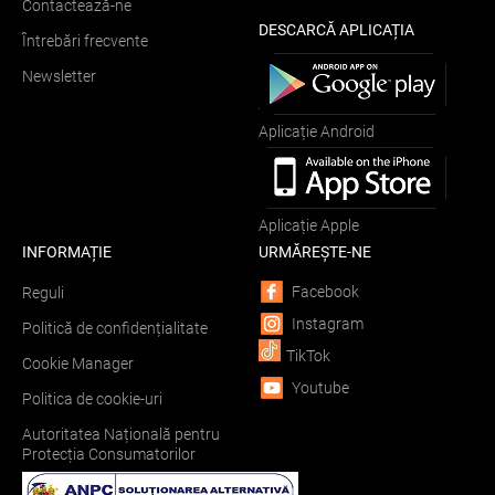
Contactează-ne
DESCARCĂ APLICAȚIA
Întrebări frecvente
Newsletter
Aplicație Android
Aplicație Apple
INFORMAȚIE
URMĂREȘTE-NE
Facebook
Reguli
Instagram
Politică de confidențialitate
TikTok
Cookie Manager
Youtube
Politica de cookie-uri
Autoritatea Națională pentru
Protecția Consumatorilor