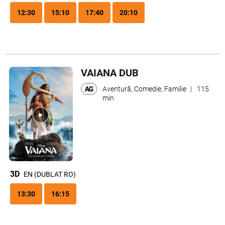
12:30
15:10
17:40
20:10
VAIANA DUB
Aventură, Comedie, Familie
|
115
min
3D
EN (DUBLAT RO)
13:30
16:15