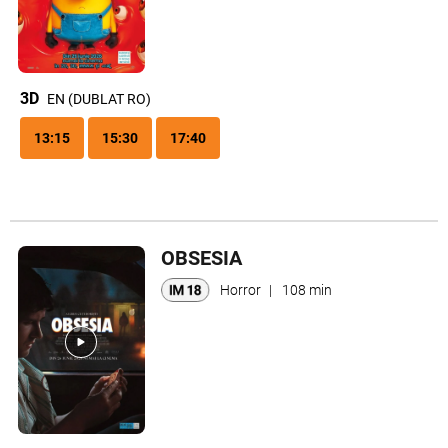
3D
EN (DUBLAT RO)
13:15
15:30
17:40
OBSESIA
Horror
|
108 min