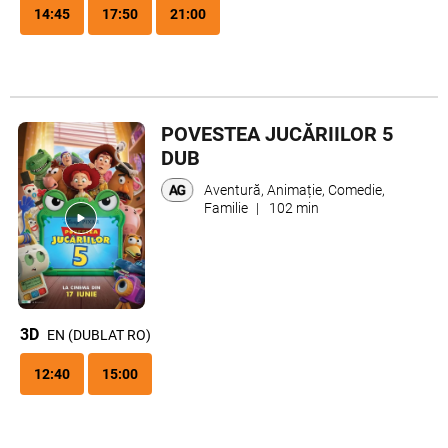
14:45
17:50
21:00
POVESTEA JUCĂRIILOR 5
DUB
Aventură, Animație, Comedie,
Familie
|
102 min
3D
EN (DUBLAT RO)
12:40
15:00