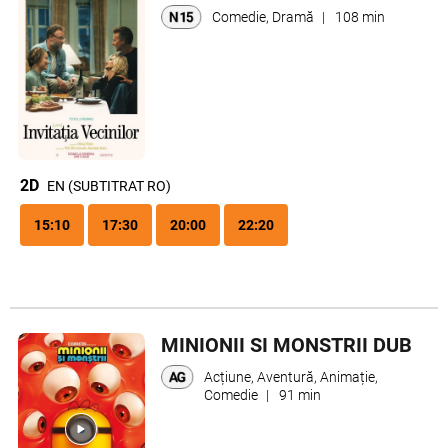
Comedie, Dramă
|
108 min
2D
EN (SUBTITRAT RO)
15:10
17:30
20:00
22:20
MINIONII SI MONSTRII DUB
Acțiune, Aventură, Animație,
Comedie
|
91 min