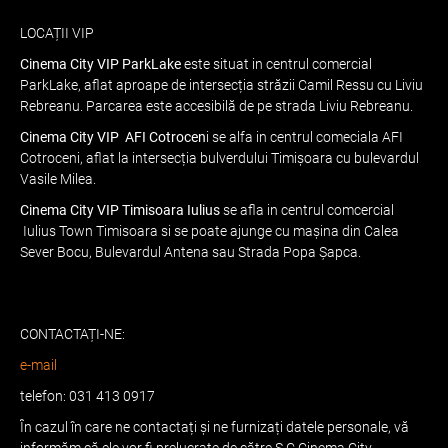
LOCAȚII VIP
Cinema City VIP ParkLake
este situat in centrul comercial
ParkLake, aflat aproape de intersecția străzii Camil Ressu cu Liviu
Rebreanu. Parcarea este accesibilă de pe strada Liviu Rebreanu.
Cinema City VIP AFI Cotrocen
i se alfa in centrul comeciala AFI
Cotroceni, aflat la intersecția bulverdului Timișoara cu bulevardul
Vasile Milea.
Cinema City VIP Timisoara Iulius
se afla in centrul comcercial
Iulius Town Timisoara si se poate ajunge cu mașina din Calea
Sever Bocu, Bulevardul Antena sau Strada Popa Șapca.
CONTACTAȚI-NE:
e-mail
telefon: 031 413 0917
În cazul în care ne contactați și ne furnizați datele personale, vă
informăm că ele vor fi prelucrate de către S.C Cinema City