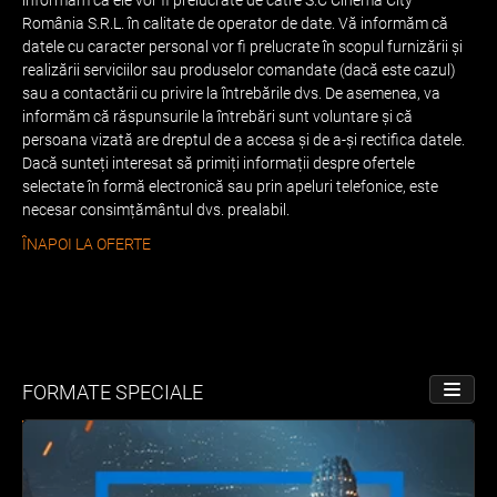
România S.R.L. în calitate de operator de date. Vă informăm că
datele cu caracter personal vor fi prelucrate în scopul furnizării și
realizării serviciilor sau produselor comandate (dacă este cazul)
sau a contactării cu privire la întrebările dvs. De asemenea, va
informăm că răspunsurile la întrebări sunt voluntare și că
persoana vizată are dreptul de a accesa și de a-și rectifica datele.
Dacă sunteți interesat să primiți informații despre ofertele
selectate în formă electronică sau prin apeluri telefonice, este
necesar consimțământul dvs. prealabil.
ÎNAPOI LA OFERTE
FORMATE SPECIALE
PORNE