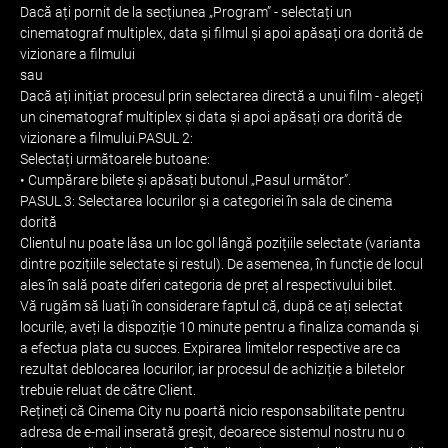
Dacă ați pornit de la secțiunea „Program” - selectați un
cinematograf multiplex, data și filmul și apoi apăsați ora dorită de
vizionare a filmului
sau
Dacă ați inițiat procesul prin selectarea directă a unui film - alegeți
un cinematograf multiplex și data și apoi apăsați ora dorită de
vizionare a filmului.PASUL 2:
Selectați următoarele butoane:
• Cumpărare bilete și apăsați butonul „Pasul următor”.
PASUL 3: Selectarea locurilor și a categoriei în sala de cinema
dorită
Clientul nu poate lăsa un loc gol lângă pozițiile selectate (varianta
dintre pozițiile selectate și restul). De asemenea, în funcție de locul
ales în sală poate diferi categoria de preț al respectivului bilet.
Vă rugăm să luați în considerare faptul că, după ce ați selectat
locurile, aveți la dispoziție 10 minute pentru a finaliza comanda și
a efectua plata cu succes. Expirarea limitelor respective are ca
rezultat deblocarea locurilor, iar procesul de achiziție a biletelor
trebuie reluat de către Client.
Rețineți că Cinema City nu poartă nicio responsabilitate pentru
adresa de e-mail inserată greșit, deoarece sistemul nostru nu o