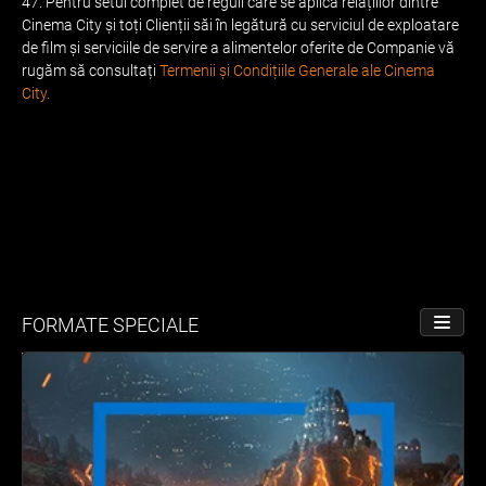
47. Pentru setul complet de reguli care se aplică relațiilor dintre
Cinema City și toți Clienții săi în legătură cu serviciul de exploatare
de film și serviciile de servire a alimentelor oferite de Companie vă
rugăm să consultați
Termenii și Condițiile Generale ale Cinema
City.
FORMATE SPECIALE
PORNE