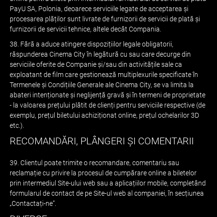
PayU SA, Polonia, deoarece serviciile legate de acceptarea și
procesarea plăților sunt livrate de furnizorii de servicii de plată și
furnizorii de servicii tehnice, altele decât Compania.
38. Fără a aduce atingere dispozițiilor legale obligatorii,
răspunderea Cinema City în legătură cu sau care decurge din
serviciile oferite de Companie și/sau din activitățile sale ca
exploatant de film care gestionează multiplexurile specificate în
Termenele și Condițiile Generale ale Cinema City, se va limita la
abateri intenționate și neglijență gravă și în termeni de proprietate
- la valoarea prețului plătit de clienți pentru serviciile respective (de
exemplu, prețul biletului achiziționat online, prețul ochelarilor 3D
etc.).
RECOMANDĂRI, PLÂNGERI ȘI COMENTARII
39. Clientul poate trimite o recomandare, comentariu sau
reclamație cu privire la procesul de cumpărare online a biletelor
prin intermediul Site-ului web sau a aplicațiilor mobile, completând
formularul de contact de pe Site-ul web al companiei, în secțiunea
„Contactați-ne”.