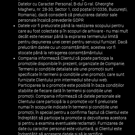
Datelor cu Caracter Personal, B-dul G-ral. Gheorghe
Magheru, nr. 28-30, Sector 1, cod poștal 010336, București,
Romania), dacă consideră că prelucrarea datelor sale
personale încalcă prevederile GDPR
Datele vor fi prelucrate până la realizarea scopului pentru
care au fost colectate și în scopuri de arhivare - nu mai mult
decât este necesar până la expirarea termenului limită
pentru depunerea unei cereri pentru serviciul furnizat. Dacă
prelucrăm datele cu un consimțământ, acestea vor fi
stocate până la retragerea consimțământului.
Compania informează Clientul că poate participa la
promoțiile disponibile în prezent, organizate de Companie.
Termenii și condițiile detaliate ale unei promoții sunt
specificate în termenii și condițiile unei promoții, care sunt
furnizate Clientului prin intermediul site-ului web.
Participarea la o promoție este posibilă în baza condițiilor
stabilite de fiecare dată în termenii și condițiile unei
promoții. Compania informează că datele personale ale
Clientului care participă la o promoție vor fi prelucrate
numai în scopurile indicate în termenii și condițiile unei
promoții, în special pentru a confirma faptul că Clientul este
îndreptățit să participe la promoție și dezvoltarea acestora
și pentru a examina eventualele reclamații. Furnizarea de
date cu caracter personal este voluntară, și Clientul este
îndreptățit să acceseze datele și să le rectifice.