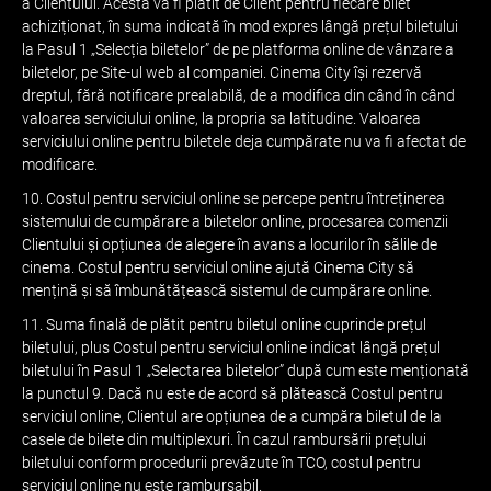
a Clientului. Acesta va fi plătit de Client pentru fiecare bilet
achiziționat, în suma indicată în mod expres lângă prețul biletului
la Pasul 1 „Selecția biletelor” de pe platforma online de vânzare a
biletelor, pe Site-ul web al companiei. Cinema City își rezervă
dreptul, fără notificare prealabilă, de a modifica din când în când
valoarea serviciului online, la propria sa latitudine. Valoarea
serviciului online pentru biletele deja cumpărate nu va fi afectat de
modificare.
10. Costul pentru serviciul online se percepe pentru întreținerea
sistemului de cumpărare a biletelor online, procesarea comenzii
Clientului și opțiunea de alegere în avans a locurilor în sălile de
cinema. Costul pentru serviciul online ajută Cinema City să
mențină și să îmbunătățească sistemul de cumpărare online.
11. Suma finală de plătit pentru biletul online cuprinde prețul
biletului, plus Costul pentru serviciul online indicat lângă prețul
biletului în Pasul 1 „Selectarea biletelor” după cum este menționată
la punctul 9. Dacă nu este de acord să plătească Costul pentru
serviciul online, Clientul are opțiunea de a cumpăra biletul de la
casele de bilete din multiplexuri. În cazul rambursării prețului
biletului conform procedurii prevăzute în TCO, costul pentru
serviciul online nu este rambursabil.