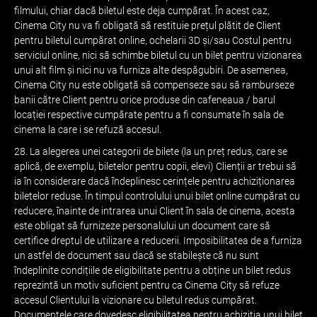
filmului, chiar dacă biletul este deja cumpărat. În acest caz,
Cinema City nu va fi obligată să restituie prețul plătit de Client
pentru biletul cumpărat online, ochelarii 3D și/sau Costul pentru
serviciul online, nici să schimbe biletul cu un bilet pentru vizionarea
unui alt film și nici nu va furniza alte despăgubiri. De asemenea,
Cinema City nu este obligată să compenseze sau să ramburseze
banii către Client pentru orice produse din cafeneaua / barul
locației respective cumpărate pentru a fi consumate în sala de
cinema la care i se refuză accesul.
28. La alegerea unei categorii de bilete (la un preț redus, care se
aplică, de exemplu, biletelor pentru copii, elevi) Clienții ar trebui să
ia în considerare dacă îndeplinesc cerințele pentru achiziționarea
biletelor reduse. În timpul controlului unui bilet online cumpărat cu
reducere, înainte de intrarea unui Client în sala de cinema, acesta
este obligat să furnizeze personalului un document care să
certifice dreptul de utilizare a reducerii. Imposibilitatea de a furniza
un astfel de document sau dacă se stabilește că nu sunt
îndeplinite condițiile de eligibilitate pentru a obține un bilet redus
reprezintă un motiv suficient pentru ca Cinema City să refuze
accesul Clientului la vizionare cu biletul redus cumpărat.
Documentele care dovedesc eligibilitatea pentru achiziția unui bilet