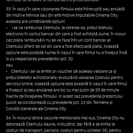
33. În cazul în care vizionarea filmului este întreruptă sau anulată
din motive tehnice sau din alte motive imputabile Cinema City,
aceasta are următoarele opțiuni:
• i se va rambursa Clientului, la cererea sa, prețul biletului
electronic în contul bancar din care a fost achitată suma; în niciun
caz plata rambursării nu se va face într-un cont bancar al
Clientului diferit de cel din care a fost efectuată plata; Această
opțiune este posibilă numai în cazul în care filmul nu a început încă
si cu respectarea prevederilor pct. 32
sau
• Clientului i se va emite un voucher de aceeași valoare ca și
prețul biletelor achiziționate, excluzând valoarea Costului pentru
serviciul online; Această opțiune este posibilă în cazul în care filmul
a început și/sau anularea are loc cu mai puțin de 30 de minute
înainte de începerea filmului. In acest caz prevederile prezentului
punct se coroborează cu prevederile pct. 23 din Termene și
Condiții Generale ale Cinema City.
34. În niciunul dintre cazurile menționate mai sus, Cinema City nu
datorează Clientului daune, incluzând, dar fără a se limita la
costuri de transport, parcare, costuri pentru ochelari 3D, pentru