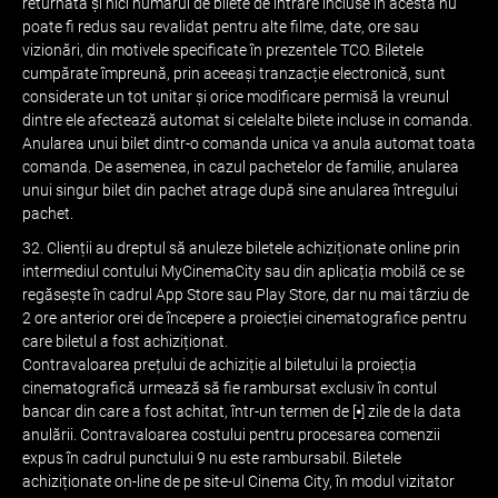
returnată și nici numărul de bilete de intrare incluse în acesta nu
poate fi redus sau revalidat pentru alte filme, date, ore sau
vizionări, din motivele specificate în prezentele TCO. Biletele
cumpărate împreună, prin aceeași tranzacție electronică, sunt
considerate un tot unitar și orice modificare permisă la vreunul
dintre ele afectează automat si celelalte bilete incluse in comanda.
Anularea unui bilet dintr-o comanda unica va anula automat toata
comanda. De asemenea, in cazul pachetelor de familie, anularea
unui singur bilet din pachet atrage după sine anularea întregului
pachet.
32. Clienții au dreptul să anuleze biletele achiziționate online prin
intermediul contului MyCinemaCity sau din aplicația mobilă ce se
regăsește în cadrul App Store sau Play Store, dar nu mai târziu de
2 ore anterior orei de începere a proiecției cinematografice pentru
care biletul a fost achiziționat.
Contravaloarea prețului de achiziție al biletului la proiecția
cinematografică urmează să fie rambursat exclusiv în contul
bancar din care a fost achitat, într-un termen de [⦁] zile de la data
anulării. Contravaloarea costului pentru procesarea comenzii
expus în cadrul punctului 9 nu este rambursabil. Biletele
achiziționate on-line de pe site-ul Cinema City, în modul vizitator