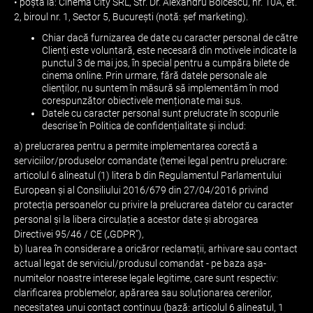
• poștă la: Cinema City SRL, Str. Dr. Alexandru Boicescu, nr. 10A, et.
2, biroul nr. 1, Sector 5, București (notă: șef marketing).
Chiar dacă furnizarea de date cu caracter personal de către
Clienți este voluntară, este necesară din motivele indicate la
punctul 3 de mai jos, în special pentru a cumpăra bilete de
cinema online. Prin urmare, fără datele personale ale
clienților, nu suntem în măsură să implementăm în mod
corespunzător obiectivele menționate mai sus.
Datele cu caracter personal sunt prelucrate în scopurile
descrise în Politica de confidențialitate și includ:
a) prelucrarea pentru a permite implementarea corectă a
serviciilor/produselor comandate (temei legal pentru prelucrare:
articolul 6 alineatul (1) litera b din Regulamentul Parlamentului
European și al Consiliului 2016/679 din 27/04/2016 privind
protecția persoanelor cu privire la prelucrarea datelor cu caracter
personal și la libera circulație a acestor date și abrogarea
Directivei 95/46 / CE („GDPR”),
b) luarea în considerare a oricăror reclamații, arhivare sau contact
actual legat de serviciul/produsul comandat - pe baza așa-
numitelor noastre interese legale legitime, care sunt respectiv:
clarificarea problemelor, apărarea sau soluționarea cererilor,
necesitatea unui contact continuu (bază: articolul 6 alineatul, 1