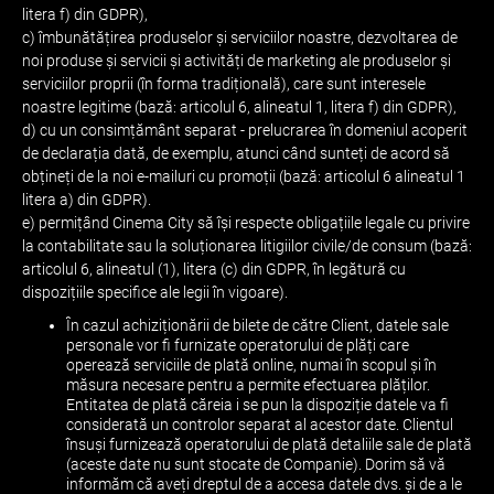
litera f) din GDPR),
c) îmbunătățirea produselor și serviciilor noastre, dezvoltarea de
noi produse și servicii și activități de marketing ale produselor și
serviciilor proprii (în forma tradițională), care sunt interesele
noastre legitime (bază: articolul 6, alineatul 1, litera f) din GDPR),
d) cu un consimțământ separat - prelucrarea în domeniul acoperit
de declarația dată, de exemplu, atunci când sunteți de acord să
obțineți de la noi e-mailuri cu promoții (bază: articolul 6 alineatul 1
litera a) din GDPR).
e) permițând Cinema City să își respecte obligațiile legale cu privire
la contabilitate sau la soluționarea litigiilor civile/de consum (bază:
articolul 6, alineatul (1), litera (c) din GDPR, în legătură cu
dispozițiile specifice ale legii în vigoare).
În cazul achiziționării de bilete de către Client, datele sale
personale vor fi furnizate operatorului de plăți care
operează serviciile de plată online, numai în scopul și în
măsura necesare pentru a permite efectuarea plăților.
Entitatea de plată căreia i se pun la dispoziție datele va fi
considerată un controlor separat al acestor date. Clientul
însuși furnizează operatorului de plată detaliile sale de plată
(aceste date nu sunt stocate de Companie). Dorim să vă
informăm că aveți dreptul de a accesa datele dvs. și de a le