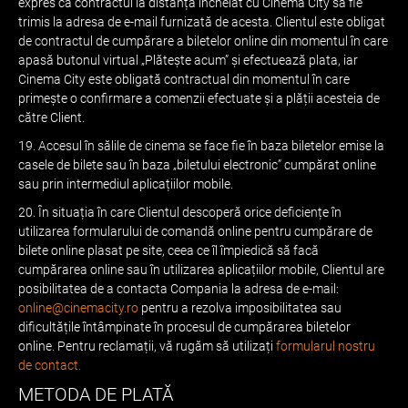
expres ca contractul la distanță încheiat cu Cinema City să fie
trimis la adresa de e-mail furnizată de acesta. Clientul este obligat
de contractul de cumpărare a biletelor online din momentul în care
apasă butonul virtual „Plătește acum” și efectuează plata, iar
Cinema City este obligată contractual din momentul în care
primește o confirmare a comenzii efectuate și a plății acesteia de
către Client.
19. Accesul în sălile de cinema se face fie în baza biletelor emise la
casele de bilete sau în baza „biletului electronic” cumpărat online
sau prin intermediul aplicațiilor mobile.
20. În situația în care Clientul descoperă orice deficiențe în
utilizarea formularului de comandă online pentru cumpărare de
bilete online plasat pe site, ceea ce îl împiedică să facă
cumpărarea online sau în utilizarea aplicațiilor mobile, Clientul are
posibilitatea de a contacta Compania la adresa de e-mail:
online@cinemacity.ro
pentru a rezolva imposibilitatea sau
dificultățile întâmpinate în procesul de cumpărarea biletelor
online. Pentru reclamații, vă rugăm să utilizați
formularul nostru
de contact.
METODA DE PLATĂ