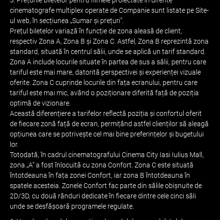
5. Prețurile biletelor pentru filmele proiectate în diferite
cinematografe multiplex operate de Companie sunt listate pe Site-
ul web, în secțiunea „Sumar și prețuri”.
Prețul biletelor variază în funcție de zona aleasă de client,
respectiv Zona A, Zona B și Zona C. Astfel, Zona B reprezintă zona
standard, situată în centrul sălii, unde se aplică un tarif standard.
Zona A include locurile situate în partea de sus a sălii, pentru care
tariful este mai mare, datorită perspectivei și experienței vizuale
oferite. Zona C cuprinde locurile din fața ecranului, pentru care
tariful este mai mic, având o poziționare diferită față de poziția
optimă de vizionare.
Această diferențiere a tarifelor reflectă poziția și confortul oferit
de fiecare zonă față de ecran, permițând astfel clienților să aleagă
opțiunea care se potrivește cel mai bine preferințelor și bugetului
lor.
Totodată, în cadrul cinematografului Cinema City Iasi Iulius Mall,
zona „A” a fost înlocuită cu zona Confort. Zona C este situată
întotdeauna în fața zonei Confort, iar zona B întotdeauna în
spatele acesteia. Zonele Confort fac parte din sălile obișnuite de
2D/3D, cu două rânduri dedicate în fiecare dintre cele cinci săli
unde se desfășoară programele regulate.