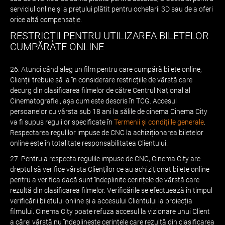
serviciul online și a prețului plătit pentru ochelarii 3D sau de a oferi
orice altă compensație.
RESTRICȚII PENTRU UTILIZAREA BILETELOR
CUMPĂRATE ONLINE
26. Atunci când aleg un film pentru care cumpără bilete online,
Clienții trebuie să ia în considerare restricțiile de vârstă care
decurg din clasificarea filmelor de către Centrul Național al
Cinematografiei, așa cum este descris în TCG. Accesul
persoanelor cu vârsta sub 18 ani la sălile de cinema Cinema City
va fi supus regulilor specificate în
Termenii și condițiile generale
.
Respectarea regulilor impuse de CNC la achiziționarea biletelor
online este în totalitate responsabilitatea Clientului.
27. Pentru a respecta regulile impuse de CNC, Cinema City are
dreptul să verifice vârsta Clienților ce au achiziționat bilete online
pentru a verifica dacă sunt îndeplinite cerințele de vârstă care
rezultă din clasificarea filmelor. Verificările se efectuează în timpul
verificării biletului online și a accesului Clientului la proiecția
filmului. Cinema City poate refuza accesul la vizionare unui Client
a cărei vârstă nu îndeplinește cerințele care rezultă din clasificarea