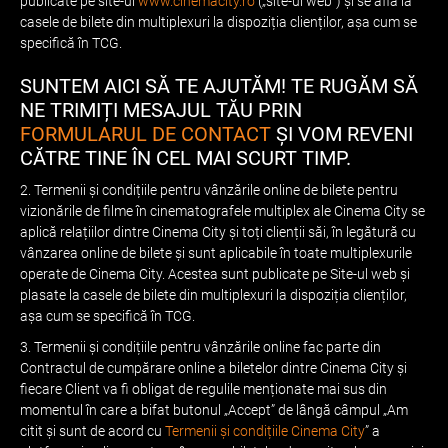
publicate pe site-ul
www.cinemacity.rо
(„site-ul web”) și se afla la
casele de bilete din multiplexuri la dispoziția clienților, așa cum se
specifică în TCG.
SUNTEM AICI SĂ TE AJUTĂM! TE RUGĂM SĂ
NE TRIMIȚI MESAJUL TĂU PRIN
FORMULARUL DE CONTACT
ȘI VOM REVENI
CĂTRE TINE ÎN CEL MAI SCURT TIMP.
2. Termenii și condițiile pentru vânzările online de bilete pentru
vizionările de filme în cinematografele multiplex ale Cinema City se
aplică relațiilor dintre Cinema City și toți clienții săi, în legătură cu
vânzarea online de bilete și sunt aplicabile în toate multiplexurile
operate de Cinema City. Acestea sunt publicate pe Site-ul web și
plasate la casele de bilete din multiplexuri la dispoziția clienților,
așa cum se specifică în TCG.
3. Termenii și condițiile pentru vânzările online fac parte din
Contractul de cumpărare online a biletelor dintre Cinema City și
fiecare Client va fi obligat de regulile menționate mai sus din
momentul în care a bifat butonul „Accept” de lângă câmpul „Am
citit și sunt de acord cu
Termenii și condițiile Cinema City
” a