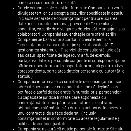
corecta și cu operatorul de plată.
Datele personale ale clienților furnizate Companiei nu vor fi
divulgate terților, cu excepția cazurilor specificate în detaliu
în clauze separate de consimțământ pentru prelucrarea
datelor cu caracter personal, prevederile Termenilor și
condițiilor, cazurile de divulgare a datelor către angajații sau
colaboratorii Companiei sau entitățile care oferă sprijin
Companiei pe baza unor acorduri încheiate pentru a
încredința prelucrarea datelor (în special: asistență IT,
gestionarea sistemului IT, servicii de consultanță juridică)
sau cazuri specificate de lege (cum ar fi, de exemplu,
partajarea datelor personale conținute în corespondența pe
hârtie cu operatorii sau transportatorii poștali pentru a livra
corespondența, partajarea datelor personale cu autoritățile
statului),
Compania informează că solicitările de consimțământ sunt
adresate persoanelor cu capacitate juridică deplină, care
pot face o astfel de declarație în numele lor și persoanelor
cu capacitate juridică limitată care acționează cu
consimțământul unui părinte sau tutorelui legal și au
obținut consimțământul său de a lua acțiuni de încheiere a
unui contract și de a face declarații (inclusiv
consimțăminte) în conformitate cu aceste regulamente și
politica de confidențialitate.
Compania se asigură că datele personale furnizate Site-ului