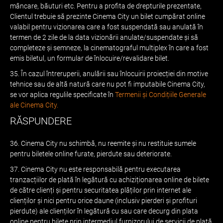
mâncare, băuturi etc. Pentru a profita de drepturile prezentate,
Clientul trebuie să prezinte Cinema City un bilet cumpărat online
valabil pentru vizionarea care a fost suspendată sau anulată în
termen de 2 zile de la data vizionării anulate/suspendate și să
completeze și semneze, la cinematograful multiplex în care a fost
emis biletul, un formular de înlocuire/revalidare bilet.
35. În cazul întreruperii, anulării sau înlocuirii proiecției din motive
tehnice sau de altă natură care nu pot fi imputabile Cinema City,
se vor aplica regulile specificate în
Termenii și Condițiile Generale
ale Cinema City.
RĂSPUNDERE
36. Cinema City nu schimbă, nu reemite și nu restituie sumele
pentru biletele online furate, pierdute sau deteriorate.
37. Cinema City nu este responsabilă pentru executarea
tranzacțiilor de plată în legătură cu achiziționarea online de bilete
de către clienți și pentru securitatea plăților prin internet ale
clienților și nici pentru orice daune (inclusiv pierderi și profituri
pierdute) ale clienților în legătură cu sau care decurg din plata
online pentru bilete prin intermediul furnizorului de servicii de plată