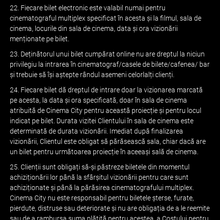
22. Fiecare bilet electronic este valabil numai pentru
cinematograful multiplex specificat în acesta și la filmul, sala de
cinema, locurile din sala de cinema, data și ora vizionării
menționate pe bilet.
23. Deținătorul unui bilet cumpărat online nu are dreptul la niciun
privilegiu la intrarea în cinematograf/casele de bilete/cafenea/ bar
și trebuie să își aștepte rândul asemeni celorlalți clienți.
24. Fiecare bilet dă dreptul de intrare doar la vizionarea marcată
pe acesta, la data și ora specificată, doar în sala de cinema
atribuită de Cinema City pentru această proiecție și pentru locul
indicat pe bilet. Durata vizitei Clientului în sala de cinema este
determinată de durata vizionării. Imediat după finalizarea
vizionării, Clientul este obligat să părăsească sala, chiar dacă are
un bilet pentru următoarea proiecție în aceeași sală de cinema.
25. Clienții sunt obligați să-și păstreze biletele din momentul
achiziționării lor până la sfârșitul vizionării pentru care sunt
achiziționate și până la părăsirea cinematografului multiplex.
Cinema City nu este responsabil pentru biletele șterse, furate,
pierdute, distruse sau deteriorate și nu are obligația de a le reemite
sau de a rambursa suma plătită pentru acestea, a Costului pentru