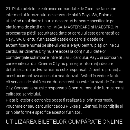
21. Plata biletelor electronice comandate de Client se face prin
intermediul furnizorului de servicii de plată PayU SA, Polonia,
utilizând unul dintre tipurile de carduri bancare specificate pe
platforma de plată online - VISA, MASTERCARD și MAESTRO. In
procesarea plătii, securitatea datelor cardului este garantată de
PayU SA. Clientul furnizează datele de card și datele de
autentificare numai pe site-ul web al PayU pentru plăți online cu
cardul, iar Cinema City nu are acces la conținutul datelor
confidențiale schimbate între titularul cardului, PayU și compania
care emite cardul. Cinema City nu primește informații despre
detaliile cardului dvs. și nici nu este responsabilă pentru protecția
acestuia împotriva accesului neautorizat. Având în vedere faptul
că serviciul de plată cu cardul de credit nu este furnizat de Cinema
City, Compania nu este responsabilă pentru modul de furnizarea și
calitatea serviciului.
Plata biletelor electronice poate fi realizată și prin intermediul
voucherelor sau cardurilor cadou Pluxee și Edenred, în condițiile și
prin platformele specifice acestor furnizori.
UTILIZAREA BILETELOR CUMPĂRATE ONLINE