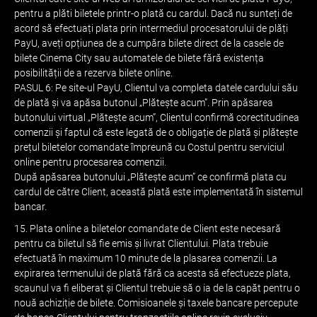
pentru a plăti biletele printr-o plată cu cardul. Dacă nu sunteți de
acord să efectuați plata prin intermediul procesatorului de plăți
PayU, aveți opțiunea de a cumpăra bilete direct de la casele de
bilete Cinema City sau automatele de bilete fără existența
posibilității de a rezerva bilete online.
PASUL 6: Pe site-ul PayU, Clientul va completa datele cardului său
de plată și va apăsa butonul „Plătește acum”. Prin apăsarea
butonului virtual „Plătește acum”, Clientul confirmă corectitudinea
comenzii și faptul că este legată de o obligație de plată și plătește
prețul biletelor comandate împreună cu Costul pentru serviciul
online pentru procesarea comenzii.
După apăsarea butonului „Plătește acum” ce confirmă plata cu
cardul de către Client, această plată este implementată în sistemul
bancar.
15. Plata online a biletelor comandate de Client este necesară
pentru ca biletul să fie emis și livrat Clientului. Plata trebuie
efectuată în maximum 10 minute de la plasarea comenzii. La
expirarea termenului de plată fără ca acesta să efectueze plata,
scaunul va fi eliberat și Clientul trebuie să o ia de la capăt pentru o
nouă achiziție de bilete. Comisioanele și taxele bancare percepute