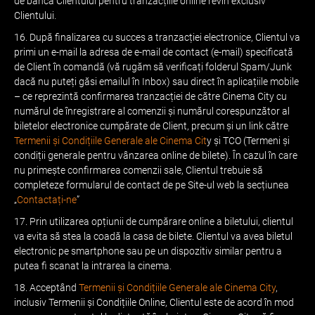
de banca Clientului pentru tranzacțiile online revin exclusiv
Clientului.
16. După finalizarea cu succes a tranzacției electronice, Clientul va
primi un e-mail la adresa de e-mail de contact (e-mail) specificată
de Client în comandă (vă rugăm să verificați folderul Spam/Junk
dacă nu puteți găsi emailul în Inbox) sau direct în aplicațiile mobile
– ce reprezintă confirmarea tranzacției de către Cinema City cu
numărul de înregistrare al comenzii și numărul corespunzător al
biletelor electronice cumpărate de Client, precum și un link către
Termenii și Condițiile Generale ale Cinema Cit
y și TCO (Termeni și
condiții generale pentru vânzarea online de bilete). În cazul în care
nu primește confirmarea comenzii sale, Clientul trebuie să
completeze formularul de contact de pe Site-ul web la secțiunea
„
Contactați-ne
”
17. Prin utilizarea opțiunii de cumpărare online a biletului, clientul
va evita să stea la coadă la casa de bilete. Clientul va avea biletul
electronic pe smartphone sau pe un dispozitiv similar pentru a
putea fi scanat la intrarea la cinema.
18. Acceptând
Termenii și Condițiile Generale ale Cinema City
,
inclusiv Termenii și Condițiile Online, Clientul este de acord în mod