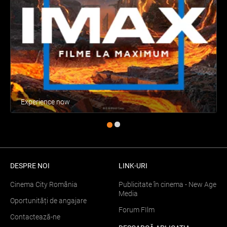
Experience now
DESPRE NOI
LINK-URI
Cinema City România
Publicitate în cinema - New Age
Media
Oportunități de angajare
Forum FIlm
Contactează-ne