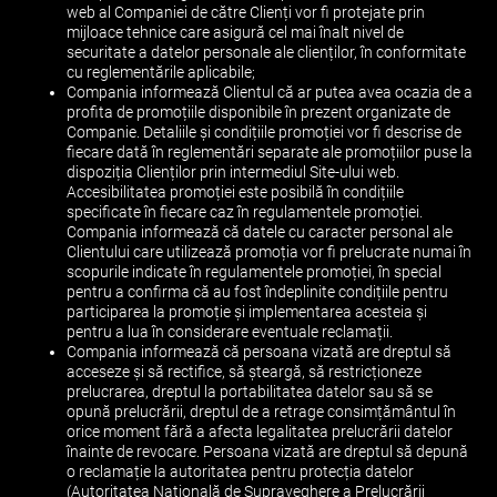
web al Companiei de către Clienți vor fi protejate prin
mijloace tehnice care asigură cel mai înalt nivel de
securitate a datelor personale ale clienților, în conformitate
cu reglementările aplicabile;
Compania informează Clientul că ar putea avea ocazia de a
profita de promoțiile disponibile în prezent organizate de
Companie. Detaliile și condițiile promoției vor fi descrise de
fiecare dată în reglementări separate ale promoțiilor puse la
dispoziția Clienților prin intermediul Site-ului web.
Accesibilitatea promoției este posibilă în condițiile
specificate în fiecare caz în regulamentele promoției.
Compania informează că datele cu caracter personal ale
Clientului care utilizează promoția vor fi prelucrate numai în
scopurile indicate în regulamentele promoției, în special
pentru a confirma că au fost îndeplinite condițiile pentru
participarea la promoție și implementarea acesteia și
pentru a lua în considerare eventuale reclamații.
Compania informează că persoana vizată are dreptul să
acceseze și să rectifice, să șteargă, să restricționeze
prelucrarea, dreptul la portabilitatea datelor sau să se
opună prelucrării, dreptul de a retrage consimțământul în
orice moment fără a afecta legalitatea prelucrării datelor
înainte de revocare. Persoana vizată are dreptul să depună
o reclamație la autoritatea pentru protecția datelor
(Autoritatea Națională de Supraveghere a Prelucrării