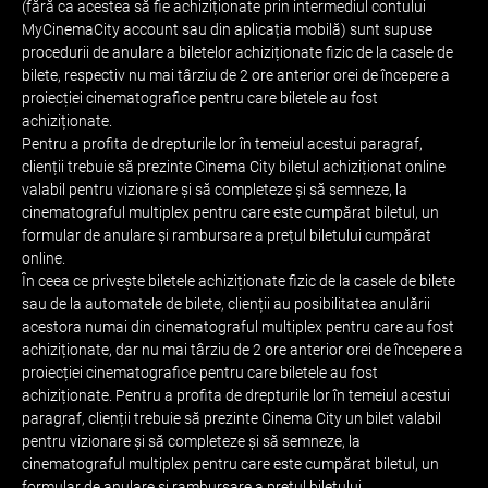
(fără ca acestea să fie achiziționate prin intermediul contului
MyCinemaCity account sau din aplicația mobilă) sunt supuse
procedurii de anulare a biletelor achiziționate fizic de la casele de
bilete, respectiv nu mai târziu de 2 ore anterior orei de începere a
proiecției cinematografice pentru care biletele au fost
achiziționate.
Pentru a profita de drepturile lor în temeiul acestui paragraf,
clienții trebuie să prezinte Cinema City biletul achiziționat online
valabil pentru vizionare și să completeze și să semneze, la
cinematograful multiplex pentru care este cumpărat biletul, un
formular de anulare și rambursare a prețul biletului cumpărat
online.
În ceea ce privește biletele achiziționate fizic de la casele de bilete
sau de la automatele de bilete, clienții au posibilitatea anulării
acestora numai din cinematograful multiplex pentru care au fost
achiziționate, dar nu mai târziu de 2 ore anterior orei de începere a
proiecției cinematografice pentru care biletele au fost
achiziționate. Pentru a profita de drepturile lor în temeiul acestui
paragraf, clienții trebuie să prezinte Cinema City un bilet valabil
pentru vizionare și să completeze și să semneze, la
cinematograful multiplex pentru care este cumpărat biletul, un
formular de anulare și rambursare a prețul biletului.