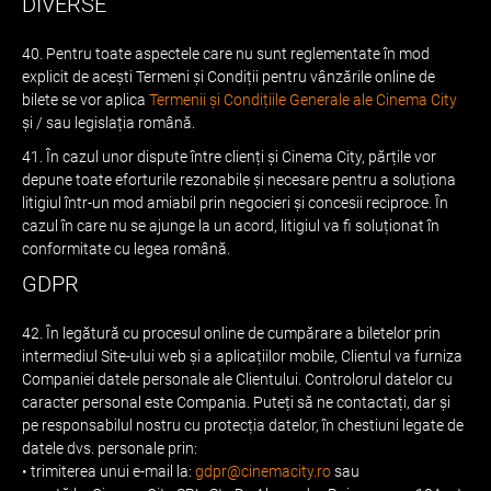
DIVERSE
40. Pentru toate aspectele care nu sunt reglementate în mod
explicit de acești Termeni și Condiții pentru vânzările online de
bilete se vor aplica
Termenii și Condițiile Generale ale Cinema City
și / sau legislația română.
41. În cazul unor dispute între clienți și Cinema City, părțile vor
depune toate eforturile rezonabile și necesare pentru a soluționa
litigiul într-un mod amiabil prin negocieri și concesii reciproce. În
cazul în care nu se ajunge la un acord, litigiul va fi soluționat în
conformitate cu legea română.
GDPR
42. În legătură cu procesul online de cumpărare a biletelor prin
intermediul Site-ului web și a aplicațiilor mobile, Clientul va furniza
Companiei datele personale ale Clientului. Controlorul datelor cu
caracter personal este Compania. Puteți să ne contactați, dar și
pe responsabilul nostru cu protecția datelor, în chestiuni legate de
datele dvs. personale prin:
• trimiterea unui e-mail la:
gdpr@cinemacity.ro
sau