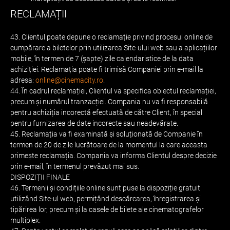
RECLAMAȚII
43. Clientul poate depune o reclamație privind procesul online de
cumpărare a biletelor prin utilizarea Site-ului web sau a aplicațiilor
mobile, în termen de 7 (șapte) zile calendaristice de la data
achiziției. Reclamația poate fi trimisă Companiei prin e-mail la
adresa:
online@cinemacity.ro
.
44. În cadrul reclamației, Clientul va specifica obiectul reclamației,
precum și numărul tranzacției. Compania nu va fi responsabilă
pentru achiziția incorectă efectuată de către Client, în special
pentru furnizarea de date incorecte sau neadevărate.
45. Reclamația va fi examinată și soluționată de Companie în
termen de 20 de zile lucrătoare de la momentul la care aceasta
primește reclamația. Compania va informa Clientul despre decizie
prin e-mail, în termenul prevăzut mai sus.
DISPOZIȚII FINALE
46. Termenii și condițiile online sunt puse la dispoziție gratuit
utilizând Site-ul web, permițând descărcarea, înregistrarea și
tipărirea lor, precum și la casele de bilete ale cinematografelor
multiplex.