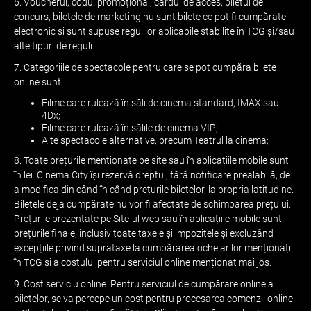
6. Voucherul, codul promoțional, cardul de acces, biletul de
concurs, biletele de marketing nu sunt bilete ce pot fi cumpărate
electronic și sunt supuse regulilor aplicabile stabilite în TCG și/sau
alte tipuri de reguli.
7. Categoriile de spectacole pentru care se pot cumpăra bilete
online sunt:
Filme care rulează în săli de cinema standard, IMAX sau
4Dx;
Filme care rulează în sălile de cinema VIP;
Alte spectacole alternative, precum Teatrul la cinema;
8. Toate prețurile menționate pe site sau în aplicațiile mobile sunt
în lei. Cinema City își rezervă dreptul, fără notificare prealabilă, de
a modifica din când în când prețurile biletelor, la propria latitudine.
Biletele deja cumpărate nu vor fi afectate de schimbarea prețului.
Prețurile prezentate pe Site-ul web sau în aplicațiile mobile sunt
prețurile finale, inclusiv toate taxele și impozitele și excluzând
excepțiile privind suprataxe la cumpărarea ochelarilor menționați
în TCG și a costului pentru serviciul online menționat mai jos.
9. Cost serviciu online. Pentru serviciul de cumpărare online a
biletelor, se va percepe un cost pentru procesarea comenzii online