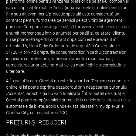
platformei online pentru vânzarea biletelor de pe site-ul companiei
sau din aplicațiile mobile. Achiziționarea biletelor online pentru un
film sau alt eveniment/proiecție specială este considerată un
contract pentru furnizarea de servicii de activități de agrement,
prin care Compania se angajează să furnizeze acest serviciu la un
anumit moment sau într-o anumită perioadă și, ca atare, Clientul
nu se poate retrage din contract după cum este prevăzut în
articolul 16, litera l) din Ordonanța de urgență a Guvernului nr.
34/2014 privind drepturile consumatorilor în cadrul contractelor
încheiate cu profesioniștii, precum și pentru modificarea și
completarea unor acte normative, cu modificările și completările
ulterioare.
4. În cazul în care Clientul nu este de acord cu Termenii și condițiile
online, el își poate exprima dezacordul prin neapăsarea butonului
„Acceptă”, iar achiziția nu va fi finalizată. Într-o astfel de situație,
Clientul poate cumpăra bilete numai de la casele de bilete sau de la
automatele de bilete, acolo unde există plasate în multiplexurile
Cinema City, cu respectarea TCG.
PREȚURI ȘI REDUCERI