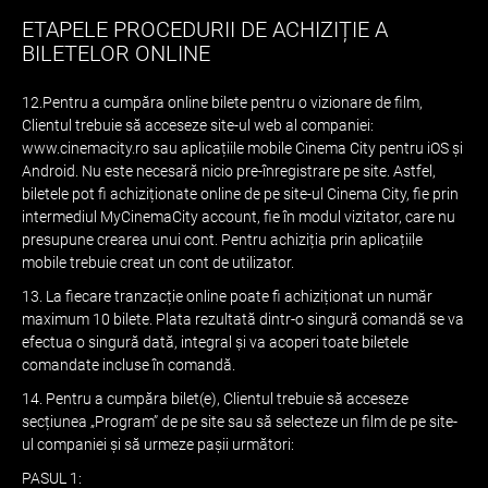
ETAPELE PROCEDURII DE ACHIZIȚIE A
BILETELOR ONLINE
12.Pentru a cumpăra online bilete pentru o vizionare de film,
Clientul trebuie să acceseze site-ul web al companiei:
www.cinemacity.rо sau aplicațiile mobile Cinema City pentru iOS și
Android. Nu este necesară nicio pre-înregistrare pe site. Astfel,
biletele pot fi achiziționate online de pe site-ul Cinema City, fie prin
intermediul MyCinemaCity account, fie în modul vizitator, care nu
presupune crearea unui cont. Pentru achiziția prin aplicațiile
mobile trebuie creat un cont de utilizator.
13. La fiecare tranzacție online poate fi achiziționat un număr
maximum 10 bilete. Plata rezultată dintr-o singură comandă se va
efectua o singură dată, integral și va acoperi toate biletele
comandate incluse în comandă.
14. Pentru a cumpăra bilet(e), Clientul trebuie să acceseze
secțiunea „Program” de pe site sau să selecteze un film de pe site-
ul companiei și să urmeze pașii următori:
PASUL 1: