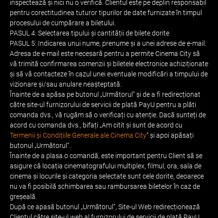
inspectează și nici nu o verifică. Clientul este pe deplin responsabil
pentru corectitudinea tuturor tipurilor de date furnizate în timpul
procesului de cumpărare a biletului.
PASUL 4: Selectarea tipului și cantității de bilete dorite
PASUL 5: Indicarea unui nume, prenume și a unei adrese de e-mail.
Adresa de e-mail este necesară pentru a permite Cinema City să
vă trimită confirmarea comenzii și biletele electronice achiziționate
și să vă contacteze în cazul unei eventuale modificări a timpului de
vizionare și/sau anulare neașteptată.
Înainte de a apăsa pe butonul „Următorul” și de a fi redirecționat
către site-ul furnizorului de servicii de plată PayU pentru a plăti
comanda dvs., vă rugăm să o verificați cu atenție. Dacă sunteți de
acord cu comanda dvs., bifați „Am citit și sunt de acord cu
Termenii și Condițiile Generale ale Cinema City
” și apoi apăsați
butonul „Următorul”.
Înainte de a plasa o comandă, este important pentru Client să se
asigure că locația cinematografului multiplex, filmul, ora, sala de
cinema și locurile și categoria selectate sunt cele dorite, deoarece
nu va fi posibilă schimbarea sau rambursarea biletelor în caz de
greșeală.
După ce apasă butonul „Următorul”, Site-ul Web redirecționează
Clientul către site-ul web al furnizorului de servicii de plată PayU,